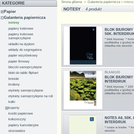
Strona główna
>
Galanteria papiernicza
> notesy
KATEGORIE
NOTESY
4 produkt
Papier
Galanteria papiernicza
notesy
papiery kolorowe
BLOK BIUROWY 
50K. INTERDRU
papiery kolorowe
samoprzylepne
* blok biurowy * form
podkładka z grubej t
okładki na dyplom
okładka-mix wzoró
wkłady do segregatora
papier wizytówkowy
papier firmowy
bloczki samoprzylepne
BLKA6100
bloki do tablic fliphart
BLOK BIUROWY A
bristole
INTERDRUK
bruliony
* blok biurowy * 100 
podkładka z grubej t
etykiety samoprzylepne
okładka-mix wzoró
etykiety samoprzylepne na roli
kalki
koperty
kostki papierowe
NOTES A6, 50K.
kołozeszyty
INTERDRUK
papiery kancelaryjne
* notes w kratke * f
wzorów
skorowidze