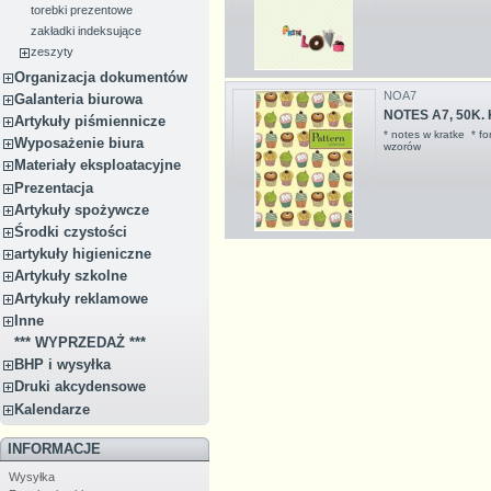
torebki prezentowe
zakładki indeksujące
zeszyty
Organizacja dokumentów
NOA7
Galanteria biurowa
NOTES A7, 50K.
Artykuły piśmiennicze
* notes w kratke * f
Wyposażenie biura
wzorów
Materiały eksploatacyjne
Prezentacja
Artykuły spożywcze
Środki czystości
artykuły higieniczne
Artykuły szkolne
Artykuły reklamowe
Inne
*** WYPRZEDAŻ ***
BHP i wysyłka
Druki akcydensowe
Kalendarze
INFORMACJE
Wysyłka