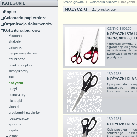
Strona główna
>
Galanteria biurowa
> nożyczki
KATEGORIE
NOŻYCZKI
13 produktów
Papier
Galanteria papiernicza
Organizacja dokumentów
CZNYCH 90165
Galanteria biurowa
NOŻYCZKI STA
Magnesy
16CM, 90165, L
skalpele
* nożyczki wykonane z
* gwarancja długotr
datowniki
wyprofilowany dla os
dyspensery do taśm
tworzywa z element
pojedyncze
dziurkacze
gumki recepturki
identyfikatory
130-1182
kleje
NOŻYCZKI KLA
nożyczki
Opis produktu – erg
sztucznego – nierdz
nożyki
końcówki – rozmiar 
numeratory
pieczątki
pinezki
przyborniki na biurko
rozszywacze
130-1184
NOŻYCZKI KLA
spinacze
Opis produktu – erg
szpilki
sztucznego – nierdz
taśmy
końcówki – rozmiar 