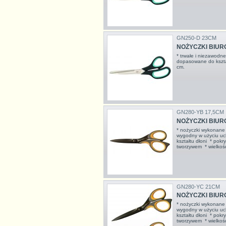
GN250-D 23CM
NOŻYCZKI BIURO
* trwałe i niezawodn
dopasowane do kształ
cm.
GN280-YB 17,5CM
NOŻYCZKI BIURO
* nożyczki wykonane 
wygodny w użyciu uc
kształtu dłoni * pokr
tworzywem * wielkość
GN280-YC 21CM
NOŻYCZKI BIURO
* nożyczki wykonane 
wygodny w użyciu uc
kształtu dłoni * pokr
tworzywem * wielkość