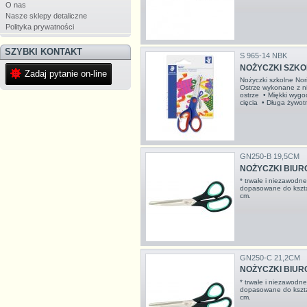
O nas
Nasze sklepy detaliczne
Polityka prywatności
SZYBKI KONTAKT
S 965-14 NBK
NOŻYCZKI SZKO
Zadaj pytanie on-line
Nożyczki szkolne Nori
Ostrze wykonane z ni
ostrze • Miękki wyg
cięcia • Długa ży
GN250-B 19,5CM
NOŻYCZKI BIURO
* trwałe i niezawodn
dopasowane do kształ
cm.
GN250-C 21,2CM
NOŻYCZKI BIURO
* trwałe i niezawodn
dopasowane do kształ
cm.