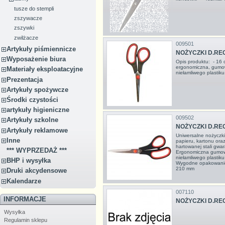
tusze do stempli
zszywacze
zszywki
zwilżacze
009501
Artykuły piśmiennicze
NOŻYCZKI D.RE
Wyposażenie biura
Opis produktu: - 16 c
ergonomiczna, gumo
Materiały eksploatacyjne
niełamliwego plastiku
Prezentacja
Artykuły spożywcze
Środki czystości
artykuły higieniczne
009502
Artykuły szkolne
NOŻYCZKI D.RE
Artykuły reklamowe
Uniwersalne nożyczki
Inne
papieru, kartonu oraz
hartowanej stali gwara
*** WYPRZEDAŻ ***
Ergonomiczna gumow
niełamliwego plasti
BHP i wysyłka
Wygodne opakowanie
210 mm
Druki akcydensowe
Kalendarze
007110
INFORMACJE
NOŻYCZKI D.RE
Wysyłka
Regulamin sklepu