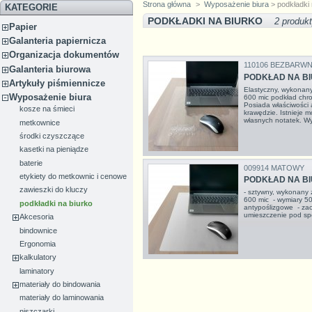
Strona główna
>
Wyposażenie biura
> podkładki 
KATEGORIE
PODKŁADKI NA BIURKO
2 produk
Papier
Galanteria papiernicza
Organizacja dokumentów
110106 BEZBARW
Galanteria biurowa
PODKŁAD NA BI
Artykuły piśmiennicze
Elastyczny, wykonan
Wyposażenie biura
600 mic podkład chro
Posiada właściwości 
kosze na śmieci
krawędzie. Istnieje 
własnych notatek. 
metkownice
środki czyszczące
kasetki na pieniądze
baterie
009914 MATOWY
etykiety do metkownic i cenowe
PODKŁAD NA BI
zawieszki do kluczy
- sztywny, wykonany 
600 mic - wymiary 5
podkładki na biurko
antypoślizgowe - za
umieszczenie pod s
Akcesoria
bindownice
Ergonomia
kalkulatory
laminatory
materiały do bindowania
materiały do laminowania
niszczarki