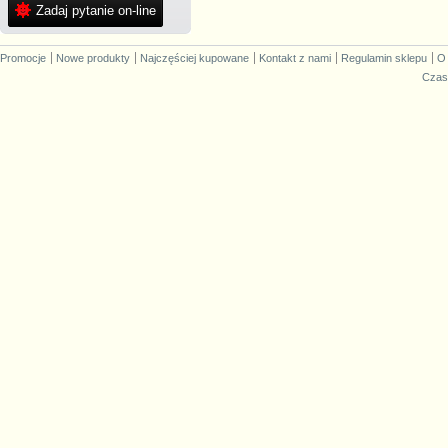
Zadaj pytanie on-line
Promocje
Nowe produkty
Najczęściej kupowane
Kontakt z nami
Regulamin sklepu
O
Czas