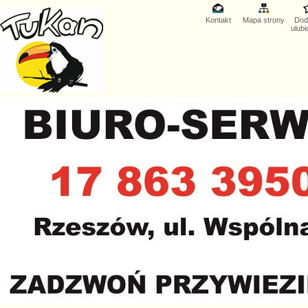
Kontakt
Mapa strony
Dod
ulub