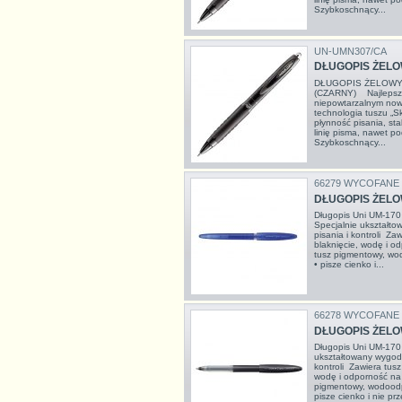
Szybkoschnący...
UN-UMN307/CA
DŁUGOPIS ŻELO
DŁUGOPIS ŻELOWY 
(CZARNY) Najlepszy
niepowtarzalnym no
technologia tuszu „Sk
płynność pisania, sta
linię pisma, nawet p
Szybkoschnący...
66279 WYCOFANE
DŁUGOPIS ŻELOW
Długopis Uni UM-17
Specjalnie ukształt
pisania i kontroli Za
blaknięcie, wodę i 
tusz pigmentowy, wo
• pisze cienko i...
66278 WYCOFANE
DŁUGOPIS ŻELO
Długopis Uni UM-17
ukształtowany wygodn
kontroli Zawiera tusz
wodę i odporność na
pigmentowy, wodoodp
pisze cienko i nie prz