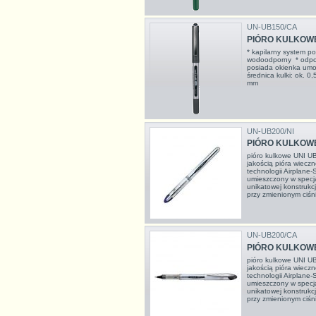
UN-UB150/CA
PIÓRO KULKOWE
* kapilarny system p
wodoodporny * odpo
posiada okienka umożl
średnica kulki: ok. 0,
mm
UN-UB200/NI
PIÓRO KULKOWE 
pióro kulkowe UNI UB
jakością pióra wiecz
technologii Airplane
umieszczony w specjal
unikatowej konstrukcj
przy zmienionym ciśn
UN-UB200/CA
PIÓRO KULKOWE
pióro kulkowe UNI UB
jakością pióra wiecz
technologii Airplane
umieszczony w specjal
unikatowej konstrukcj
przy zmienionym ciśn