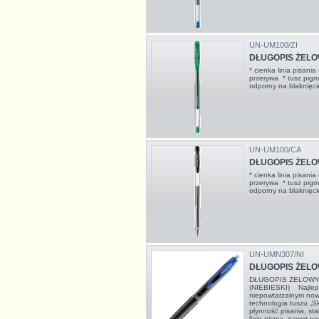
UN-UM100/ZI
DŁUGOPIS ŻELOW
* cienka linia pisani
przerywa * tusz pig
odporny na blaknię
UN-UM100/CA
DŁUGOPIS ŻELOW
* cienka linia pisani
przerywa * tusz pig
odporny na blaknię
UN-UMN307/NI
DŁUGOPIS ŻELOW
DŁUGOPIS ŻELOWY 
(NIEBIESKI) Najleps
niepowtarzalnym no
technologia tuszu „Sk
płynność pisania, sta
linię pisma, nawet p