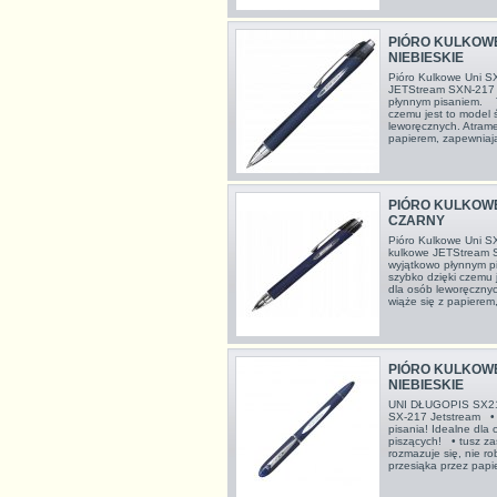
PIÓRO KULKOWE
NIEBIESKIE
Pióro Kulkowe Uni S
JETStream SXN-217 c
płynnym pisaniem. T
czemu jest to model 
leworęcznych. Atrame
papierem, zapewniają
PIÓRO KULKOWE
CZARNY
Pióro Kulkowe Uni S
kulkowe JETStream S
wyjątkowo płynnym p
szybko dzięki czemu j
dla osób leworęcznyc
wiąże się z papierem,
PIÓRO KULKOWE 
NIEBIESKIE
UNI DŁUGOPIS SX21
SX-217 Jetstream • w
pisania! Idealne dla
piszących! • tusz za
rozmazuje się, nie rob
przesiąka przez papie