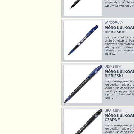
automatycznie cho
zapewnia komfort pisa
WYCOFANY
PIÓRO KULKOWE
NIEBIESKIE
pióro pisze jak piór
grubości pisania ko
elastycznego materiału
intensywność zależą o
jakim kątem piszemy d
się po...
UBA-188M
PIÓRO KULKOWE
NIEBIESKI
pióro nowej generacji
końcówka – wiele gru
wyprodukowana z elas
nie ślizga się po pa
kątem grubość linii i
jaką...
UBA-188M
PIÓRO KULKOWE
CZARNE
pióro nowej generacji
końcówka – wiele gru
wyprodukowana z elas