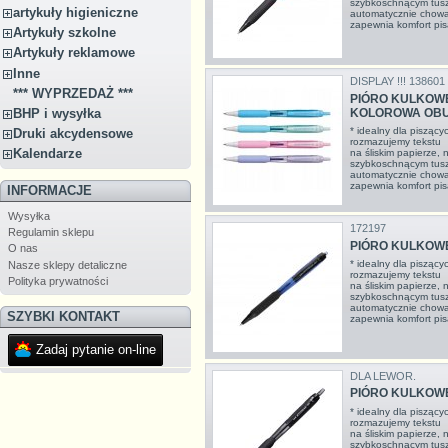
szybkoschnącym tus
artykuły higieniczne
automatycznie cho
zapewnia komfort pisa
Artykuły szkolne
Artykuły reklamowe
Inne
DISPLAY !!! 138601
*** WYPRZEDAŻ ***
PIÓRO KULKOWE
BHP i wysyłka
KOLOROWA OBU
* idealny dla piszący
Druki akcydensowe
rozmazujemy tekstu *
Kalendarze
na śliskim papierze, 
szybkoschnącym tus
automatycznie cho
zapewnia komfort pisa
INFORMACJE
Wysyłka
172197
Regulamin sklepu
PIÓRO KULKOWE 
O nas
* idealny dla piszący
Nasze sklepy detaliczne
rozmazujemy tekstu *
Polityka prywatności
na śliskim papierze, 
szybkoschnącym tus
automatycznie cho
SZYBKI KONTAKT
zapewnia komfort pisa
Zadaj pytanie on-line
DLA LEWOR.
PIÓRO KULKOWE
* idealny dla piszący
rozmazujemy tekstu *
na śliskim papierze, 
szybkoschnącym tus