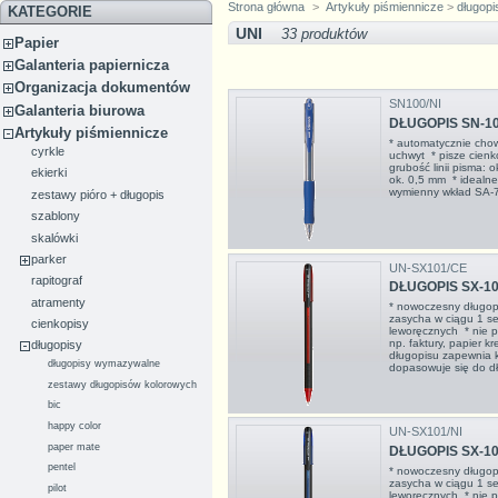
Strona główna
>
Artykuły piśmiennicze
>
długopi
KATEGORIE
UNI
33 produktów
Papier
Galanteria papiernicza
Organizacja dokumentów
SN100/NI
Galanteria biurowa
DŁUGOPIS SN-100
Artykuły piśmiennicze
* automatycznie ch
cyrkle
uchwyt * pisze cienk
grubość linii pisma: 
ekierki
ok. 0,5 mm * idealn
wymienny wkład S
zestawy pióro + długopis
szablony
skalówki
parker
UN-SX101/CE
rapitograf
DŁUGOPIS SX-10
atramenty
* nowoczesny długop
zasycha w ciągu 1 se
cienkopisy
leworęcznych * nie p
np. faktury, papier
długopisy
długopisu zapewnia k
długopisy wymazywalne
dopasowuje się do dło
zestawy długopisów kolorowych
bic
happy color
UN-SX101/NI
paper mate
DŁUGOPIS SX-101
pentel
* nowoczesny długop
zasycha w ciągu 1 se
pilot
leworęcznych * nie p