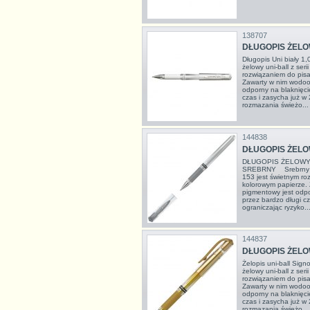
138707
DŁUGOPIS ŻELOW
Długopis Uni biały 
żelowy uni-ball z ser
rozwiązaniem do pisa
Zawarty w nim wodoo
odporny na blaknięcie
czas i zasycha już w
rozmazania świeżo...
144838
DŁUGOPIS ŻELO
DŁUGOPIS ŻELOWY 
SREBRNY Srebrny dłu
153 jest świetnym ro
kolorowym papierze.
pigmentowy jest odpo
przez bardzo długi c
ograniczając ryzyko..
144837
DŁUGOPIS ŻELO
Żelopis uni-ball Sig
żelowy uni-ball z ser
rozwiązaniem do pisa
Zawarty w nim wodoo
odporny na blaknięcie
czas i zasycha już w
rozmazania świeżo...