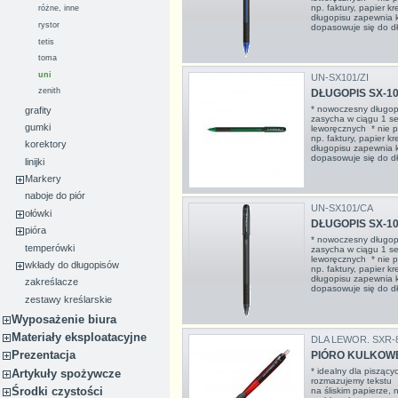
np. faktury, papier
różne, inne
długopisu zapewnia k
rystor
dopasowuje się do dło
tetis
toma
uni
UN-SX101/ZI
zenith
DŁUGOPIS SX-101
* nowoczesny długop
grafity
zasycha w ciągu 1 se
gumki
leworęcznych * nie p
np. faktury, papier
korektory
długopisu zapewnia k
dopasowuje się do dło
linijki
Markery
naboje do piór
UN-SX101/CA
ołówki
DŁUGOPIS SX-10
pióra
* nowoczesny długop
temperówki
zasycha w ciągu 1 se
leworęcznych * nie p
wkłady do długopisów
np. faktury, papier
długopisu zapewnia k
zakreślacze
dopasowuje się do dło
zestawy kreślarskie
Wyposażenie biura
Materiały eksploatacyjne
DLA LEWOR. SXR-
Prezentacja
PIÓRO KULKOWE
* idealny dla piszący
Artykuły spożywcze
rozmazujemy tekstu *
Środki czystości
na śliskim papierze, 