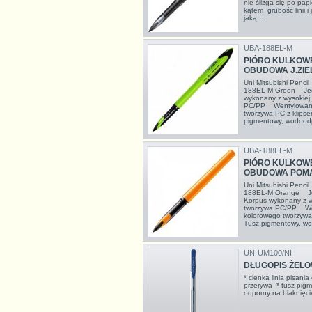
nie ślizga się po pa
kątem grubość linii i
jaką...
UBA-188EL-M
PIÓRO KULKOWE
OBUDOWA J.ZI
Uni Mitsubishi Pencil
188EL-M Green Jed
wykonany z wysokiej 
PC/PP Wentylowana
tworzywa PC z klips
pigmentowy, wodoodp
UBA-188EL-M
PIÓRO KULKOWE
OBUDOWA POM
Uni Mitsubishi Pencil
188EL-M Orange Je
Korpus wykonany z wy
tworzywa PC/PP We
kolorowego tworzywa
Tusz pigmentowy, wo
UN-UM100/NI
DŁUGOPIS ŻELOW
* cienka linia pisani
przerywa * tusz pig
odporny na blaknię