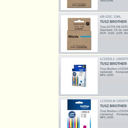
J6920DW.
KB-525C 15ML
TUSZ BROTHER 
Tusz ACTIS KB-525C 
Standard; 15 ml; n
DCP: J100, 1105. Br
LC525XLC 1300ST
TUSZ BROTHER 
Tusz Brother LC525
niebieski) Kompatyb
MFC-J200
LC525XLM 1300ST
TUSZ BROTHER 
Tusz Brother LC525
czerwony) Kompatyb
MFC-J200