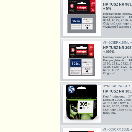
HP TUSZ NR 963
+ 5%
Rodzaj tuszu kolor
Kompatybilność: HP 
9014, 9015, 9016, 
Objętość czarnego 
Wydajność czarnego 
AH-305BRX 20ML 
HP TUSZ NR 305
+190%
Rodzaj czarnego tu
Kompatybilność: HP
2720, 2721, 2722, 2
4110, 4120, 4122, 4
6030, 6032. HP Env
Objętość...
3YM62AE 240STR
HP TUSZ NR 30
Kod Producenta: 3
DeskJet 1200, 2300,
4155 / HP ENVY 6020
6420, 6422, 6430, 
czarnego tuszu na s
tuszu na...
AH-305CRX 18ML 