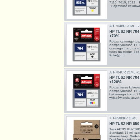
7110, 7610, 7612. H
Pojemność kolorowe
AH-704BR 20ML +
HP TUSZ NR 704
+70%
Rodzaj czarnego tu
Kompatybilność HP 
czarnego tuszu na 
tuszu na stronę 84
Kolor(y)...
AH-704CR 21ML +
HP TUSZ NR 704
+120%
Rodzaj tuszu kolor
Kompatybilność HP 
kolorowego tuszu 2
wkładów drukujących 
KH-650BKR 15ML
HP TUSZ NR 650
Tusz ACTIS KH-650B
Standard; 15 ml; cza
atramentowy Model 
DeskJet Ink Advanta