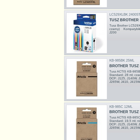
LC529XLBK 2400S
TUSZ BROTHER
Tusz Brother LC529
czarny) Kompatybi
J200
KB-985BK 25ML
BROTHER TUSZ 
Tusz ACTIS KB-985B
Standard; 28 ml; cz
DCP: J125, J140W, J
J265W, J410, J415W
KB-985C 12ML
BROTHER TUSZ 
Tusz ACTIS KB-985C 
Standard; 19,5 ml; n
DCP: J125, J140W, J
J265W, J410, J415W