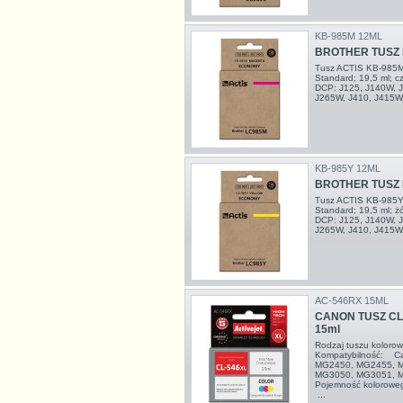
KB-985M 12ML
BROTHER TUSZ 
Tusz ACTIS KB-985M
Standard; 19,5 ml; 
DCP: J125, J140W, J
J265W, J410, J415W
KB-985Y 12ML
BROTHER TUSZ 
Tusz ACTIS KB-985Y 
Standard; 19,5 ml; 
DCP: J125, J140W, J
J265W, J410, J415W
AC-546RX 15ML
CANON TUSZ CL
15ml
Rodzaj tuszu kolor
Kompatybilność: Ca
MG2450, MG2455, 
MG3050, MG3051, 
Pojemność kolorowe
...