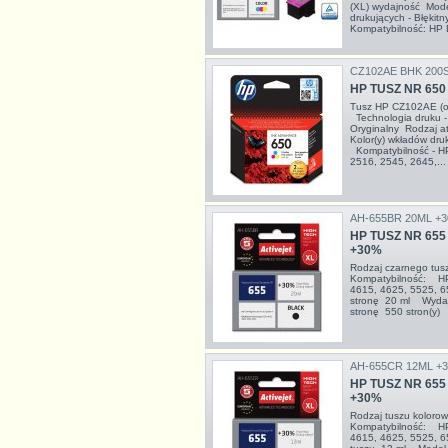
(XL) wydajność Mode
drukujących - Błękit
Kompatybilność: HP D
CZ102AE BHK 200
HP TUSZ NR 65
Tusz HP CZ102AE (or
Technologia druku -
Oryginalny Rodzaj a
Kolor(y) wkładów druk
Kompatybilność - HP
2516, 2545, 2645,...
AH-655BR 20ML +
HP TUSZ NR 655
+30%
Rodzaj czarnego tu
Kompatybilność: HP 
4615, 4625, 5525, 
stronę 20 ml Wydaj
stronę 550 stron(y) 
AH-655CR 12ML +
HP TUSZ NR 655
+30%
Rodzaj tuszu kolor
Kompatybilność: HP 
4615, 4625, 5525, 