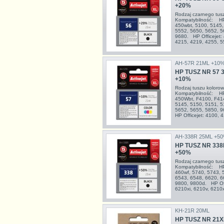
+20%
Rodzaj czarnego tu
Kompatybilność: HP 
450wbt, 5100, 5145,
5552, 5650, 5652, 5
9680. HP Officejet:
4215, 4219, 4255, 55
AH-57R 21ML +10
HP TUSZ NR 57 
+10%
Rodzaj tuszu kolor
Kompatybilność: HP 
450Wbt, F4100, F41
5145, 5150, 5151, 5
5652, 5655, 5850, 
HP Officejet: 4100, 
AH-338R 25ML +5
HP TUSZ NR 338
+50%
Rodzaj czarnego tu
Kompatybilność: HP 
460wf, 5740, 5743, 
6543, 6548, 6620, 6
9800, 9800d. HP Off
6210xi, 6210v, 6210x
KH-21R 20ML
HP TUSZ NR 21