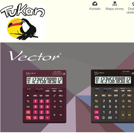
Kontakt
Mapa strony
Dod
ulub