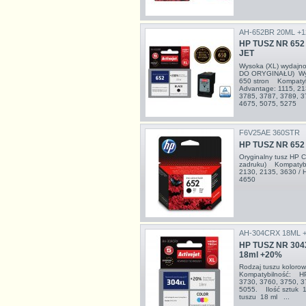
AH-652BR 20ML +
HP TUSZ NR 652
JET
Wysoka (XL) wydajn
DO ORYGINAŁU) Wyda
650 stron Kompatyb
Advantage: 1115, 21
3785, 3787, 3789, 3
4675, 5075, 5275
F6V25AE 360STR
HP TUSZ NR 65
Oryginalny tusz HP 
zadruku) Kompatybi
2130, 2135, 3630 / 
4650
AH-304CRX 18ML 
HP TUSZ NR 304
18ml +20%
Rodzaj tuszu kolor
Kompatybilność: HP
3730, 3760, 3750, 3
5055. Ilość sztuk 
tuszu 18 ml ...