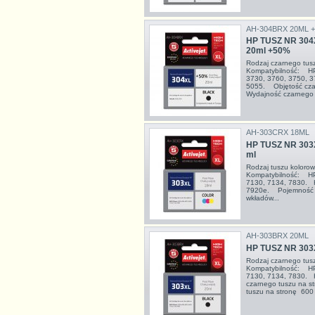
AH-304BRX 20ML 
HP TUSZ NR 304
20ml +50%
Rodzaj czarnego tu
Kompatybilność: HP
3730, 3760, 3750, 
5055. Objętość cza
Wydajność czarnego 
AH-303CRX 18ML
HP TUSZ NR 303
ml
Rodzaj tuszu kolor
Kompatybilność: HP
7130, 7134, 7830. 
7920e. Pojemność k
wkładów...
AH-303BRX 20ML
HP TUSZ NR 303
Rodzaj czarnego tu
Kompatybilność: HP
7130, 7134, 7830. 
czarnego tuszu na 
tuszu na stronę 600 s