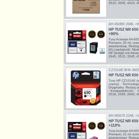
3515, 3545, 4515, 
AH-650BR 20ML +
HP TUSZ NR 650
+90%
Tusz Activejet AH-6
Premium; 20 ml; cza
atramentowy Rodzaj 
(XL) wydajność Mod
HP Deskjet Ink Adva
2645, 3515, 3545, 
CZ101AE BHK 360
HP TUSZ NR 65
Tusz HP CZ101AE (or
czarny) Technologia
Oryginalny Rodzaj a
Kompatybilność: HP
2516, 2545, 2645,
AH-650CR 21ML +
HP TUSZ NR 650
+110%
Tusz Activejet AH-6
Premium; 21 ml; kolo
atramentowy Rodzaj 