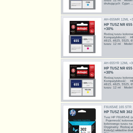
tuszu 12 ml Model 
drukujących Cyjan ..
AH-655MR 12ML +
HP TUSZ NR 655
+30%
Rodzaj tuszu kolor
Kompatybilność: HP 
4615, 4625, 5525, 
tuszu 12 ml Model 
AH-655YR 12ML +
HP TUSZ NR 655
+30%
Rodzaj tuszu kolor
Kompatybilność: HP 
4615, 4625, 5525, 
tuszu 12 ml Model 
F6U65AE 165 STR
HP TUSZ NR 30
Tusz HP F6U65AE (or
Pojemność kolorowe
kolorowego tuszu na 
Oryginalny Rodzaj a
Kolor(y) wkładów druk