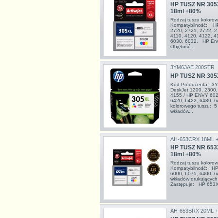
HP TUSZ NR 305
18ml +80%
Rodzaj tuszu kolor
Kompatybilność: HP
2720, 2721, 2722, 2
4110, 4120, 4122, 4
6030, 6032. HP Env
Objętość...
3YM63AE 200STR
HP TUSZ NR 305
Kod Producenta: 3
DeskJet 1200, 2300,
4155 / HP ENVY 6020
6420, 6422, 6430, 
kolorowego tuszu: 5
wkładów...
AH-653CRX 18ML 
HP TUSZ NR 653
18ml +80%
Rodzaj tuszu kolor
Kompatybilność: HP 
6000, 6075, 6400, 6
wkładów drukujących
Zastępuje: HP 653
AH-653BRX 20ML 