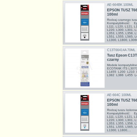
AE-664BK 100ML
EPSON TUSZ T6
100ml
Rodzaj czarnego tu
Kompatybilność: Ep
L111, L120, L121, L
L220, L300, L301, L
L353, L355, L358, L
L551, L555, L565, L
L1300, L1800, L3060
C13T66414A 70ML
Tusz Epson C13T6
czarny
Modele kompatybil
ECOTANK ITS L307
L1455 L200 L210 
L382 L386 L455 L4
AE-664C 100ML
EPSON TUSZ T66
100ml
Rodzaj tuszu kolor
Kompatybilność: Ep
L111, L120, L121, L
L220, L300, L301, L
L353, L355, L358, L
L551, L555, L565, L
L1300, L1800,...