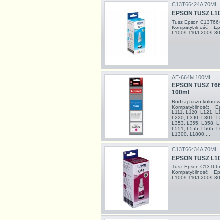
C13T66424A 70ML
EPSON TUSZ L10
Tusz Epson C13T6642
Kompatybilność Ep
L100/L110/L200/L3
AE-664M 100ML
EPSON TUSZ T6
100ml
Rodzaj tuszu kolor
Kompatybilność: Ep
L111, L120, L121, L
L220, L300, L301, L
L353, L355, L358, L
L551, L555, L565, L
L1300, L1800,...
C13T66434A 70ML
EPSON TUSZ L1
Tusz Epson C13T6643
Kompatybilność Ep
L100/L110/L200/L3