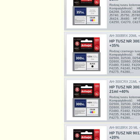
Rodzaj tuszu kolor
Kompatybilność: HP
D4268, D4300, D4360
J5740, J5750, J5780
J6424, J6480. HP P
C4250, C4270, C4273
AH-300BRX 20ML 
HP TUSZ NR 300
+35%
Rodzaj czarnego tu
Kompatybilność: HP
D2500, D2530, D254
D2600, D2660, D556
F2480, F2492, F420
F4235, F4240, F425
F4275, F4280,...
AH-300CRX 21ML 
HP TUSZ NR 300
21ml +40%
Rodzaj tuszu kolor
Kompatybilność: HP
D2500, D2530, D254
D2600, D2660, D556
F2480, F2492, F420
F4235, F4240, F425
F4275, F4280,...
AH-901BRX 20 ML 
HP TUSZ NR 901
+20%