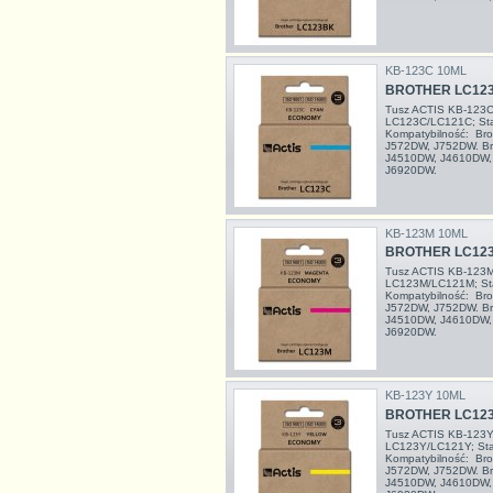
KB-123C 10ML
BROTHER LC123
Tusz ACTIS KB-123C 
LC123C/LC121C; Stan
Kompatybilność: Br
J572DW, J752DW. Br
J4510DW, J4610DW,
J6920DW.
KB-123M 10ML
BROTHER LC12
Tusz ACTIS KB-123M 
LC123M/LC121M; Sta
Kompatybilność: Br
J572DW, J752DW. Br
J4510DW, J4610DW,
J6920DW.
KB-123Y 10ML
BROTHER LC123
Tusz ACTIS KB-123Y 
LC123Y/LC121Y; Sta
Kompatybilność: Br
J572DW, J752DW. Br
J4510DW, J4610DW,