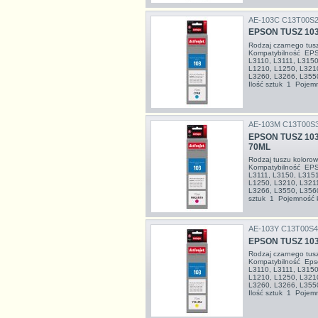
AE-103C C13T00S
EPSON TUSZ 103
Rodzaj czarnego tu
Kompatybilność EPS
L3110, L3111, L3150
L1210, L1250, L3210
L3260, L3266, L355
Ilość sztuk 1 Pojemn
AE-103M C13T00S
EPSON TUSZ 10
70ML
Rodzaj tuszu kolor
Kompatybilność EPS
L3111, L3150, L3151
L1250, L3210, L3211
L3266, L3550, L3560
sztuk 1 Pojemność k
AE-103Y C13T00S
EPSON TUSZ 10
Rodzaj czarnego tu
Kompatybilność Eps
L3110, L3111, L3150
L1210, L1250, L3210
L3260, L3266, L355
Ilość sztuk 1 Pojemn