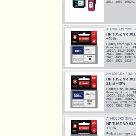
2514, 3050, 3052A,
AH-301BRX 20ML 
HP TUSZ NR 301
+40%
Rodzaj czarnego tu
Kompatybilność: HP
1050A, 1510, 2000, 
2543, 3000, 3000A, 
2620, 4630, 4632, 4
4504, 5530, 5535. O
AH-301CRX 21ML 
HP TUSZ NR 301
21ml +40%
Rodzaj tuszu kolor
Kompatybilność: HP
1050A, 1510, 2000, 
2543, 3000, 3000A,
Officejet: 2620, 463
4500, 4502, 4504, 5
AH-932BRX 30ML 
HP TUSZ NR 932
+30%
Rodzaj czarnego tu