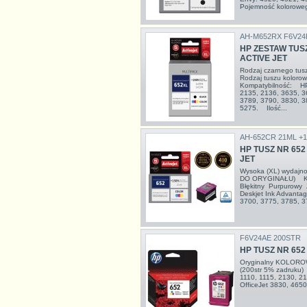
Pojemność koloroweg
AH-M652RX F6V24
HP ZESTAW TUS
ACTIVE JET
Rodzaj czarnego tu
Rodzaj tuszu kolor
Kompatybilność: HP 
2135, 2136, 3635, 3
3789, 3790, 3830, 3
5275. Ilość...
AH-652CR 21ML +
HP TUSZ NR 652
JET
Wysoka (XL) wydajn
DO ORYGINAŁU) Kol
Błękitny Purpurow
Deskjet Ink Advantag
3700, 3775, 3785, 37
F6V24AE 200STR
HP TUSZ NR 65
Oryginalny KOLORO
(200str 5% zadruk
1110, 1115, 2130, 2
OfficeJet 3830, 46