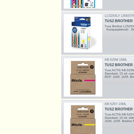
LC525XLY 1300ST
TUSZ BROTHER 
Tusz Brother LC525X
Kompatybilność: D
KB-525M 15ML
TUSZ BROTHER 
Tusz ACTIS KB-525M
Standard; 15 ml; c
DCP: J100, 1105. Br
KB-525Y 15ML
TUSZ BROTHER 
Tusz ACTIS KB-525Y 
Standard; 15 ml; żó
J100, 1105. Brother