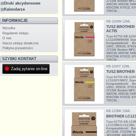
J715W. Brother MFC
Druki akcydensowe
490CW, 495CW, 549
650CDW, 670CD, 67
Kalendarze
795CW,...
INFORMACJE
KB-1100M 12ML
TUSZ BROTHER 
Wysyłka
ACTIS
Regulamin sklepu
Tusz ACTIS KB-1100M
O nas
LC1100M/980M; Stan
Nasze sklepy detaliczne
Kompatybilność Bro
195C, 365CN, 375C
Polityka prywatności
J715W. Brother MFC
490CW, 495CW, 549
650CDW, 670CD, 67
SZYBKI KONTAKT
795CW,...
KB-1100Y 12ML
Zadaj pytanie on-line
TUSZ BROTHER 
Tusz ACTIS KB-1100Y
LC1100Y/980Y; Stand
Kompatybilność Bro
195C, 365CN, 375C
J715W. Brother MFC
490CW, 495CW, 549
650CDW, 670CD, 67
795CW,...
KB-123BK 15ML
BROTHER LC123
Tusz ACTIS KB-123Bk
LC123BK/LC121BK; S
Kompatybilność: Br
J572DW, J752DW. Br
J4510DW, J4610DW,