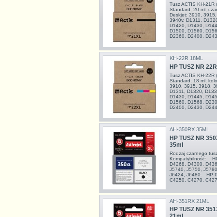
Tusz ACTIS KH-21R 
Standard; 20 ml; c
Deskjet: 3910, 3915
3940v, D1311, D132
D1420, D1430, D144
D1500, D1560, D156
D2360, D2400, D2430
KH-22R 18ML
HP TUSZ NR 22
Tusz ACTIS KH-22R 
Standard; 18 ml; ko
3910, 3915, 3918, 3
D1311, D1320, D133
D1430, D1445, D145
D1560, D1568, D230
D2400, D2430, D2445
AH-350RX 35ML
HP TUSZ NR 350
35ml
Rodzaj czarnego tu
Kompatybilność: HP
D4268, D4300, D4360
J5740, J5750, J5780
J6424, J6480. HP P
C4250, C4270, C4273
AH-351RX 21ML
HP TUSZ NR 351
21ml