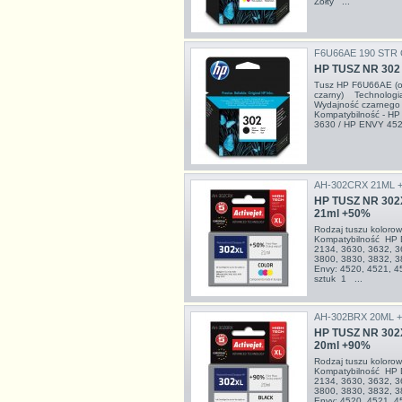
Żółty ...
F6U66AE 190 STR
HP TUSZ NR 30
Tusz HP F6U66AE (or
czarny) Technologia
Wydajność czarnego 
Kompatybilność - HP
3630 / HP ENVY 452
AH-302CRX 21ML 
HP TUSZ NR 302
21ml +50%
Rodzaj tuszu kolor
Kompatybilność HP D
2134, 3630, 3632, 36
3800, 3830, 3832, 
Envy: 4520, 4521, 4
sztuk 1 ...
AH-302BRX 20ML 
HP TUSZ NR 302
20ml +90%
Rodzaj tuszu kolor
Kompatybilność HP D
2134, 3630, 3632, 36
3800, 3830, 3832, 
Envy: 4520, 4521, 