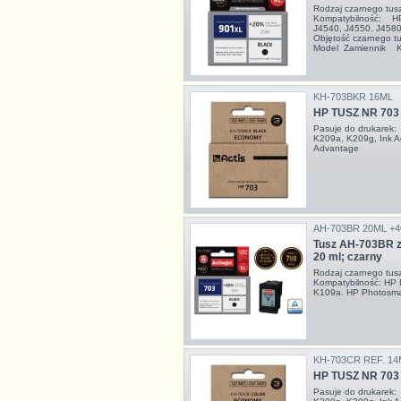
Rodzaj czarnego tu
Kompatybilność: HP 
J4540, J4550, J458
Objętość czarnego 
Model Zamiennik Kol
KH-703BKR 16ML
HP TUSZ NR 703
Pasuje do drukarek
K209a, K209g, Ink A
Advantage
AH-703BR 20ML +
Tusz AH-703BR 
20 ml; czarny
Rodzaj czarnego tus
Kompatybilność: HP 
K109a. HP Photosma
KH-703CR REF. 14
HP TUSZ NR 703
Pasuje do drukarek