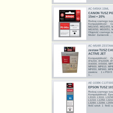
AC-545NX 15ML
CANON TUSZ PG
15ml + 20%
Rodzaj czarnego tu
Kompatybilność: Ca
MG2450, MG2455, 
MG3050, MG3051, 
Objętość czarnego t
Model Zamiennik ...
AC-M5/8R ZESTAW
zestaw TUSZ CAN
ACTIVE JET
Kompatybilność: Ca
IP4200, IP4200R, IP
IX4000, IX5000, MP
MP600, MP610, MP8
MP950, MP960, MP
zawiera: 1 x PGI-5 
1...
AE-103BK C13T00
EPSON TUSZ 10
Rodzaj czarnego tu
Kompatybilność Eps
L3110, L3111, L3150
L1210, L1250, L3210
L3260, L3266, L355
Ilość sztuk 1 Ilość c