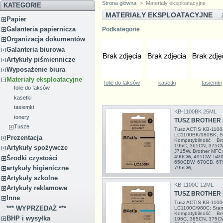
Strona główna
>
Materiały eksploatacyjne
KATEGORIE
MATERIAŁY EKSPLOATACYJNE
Papier
Galanteria papiernicza
Podkategorie
Organizacja dokumentów
Galanteria biurowa
Artykuły piśmiennicze
Wyposażenie biura
Materiały eksploatacyjne
folie do faksów
kasetki
tasiemki
folie do faksów
kasetki
tasiemki
KB-1100BK 25ML
tonery
TUSZ BROTHER 
Tusze
Tusz ACTIS KB-1100B
LC1100BK/980BK; St
Prezentacja
Kompatybilność Bro
195C, 365CN, 375C
Artykuły spożywcze
J715W. Brother MFC
490CW, 495CW, 549
Środki czystości
650CDW, 670CD, 67
artykuły higieniczne
795CW,...
Artykuły szkolne
KB-1100C 12ML
Artykuły reklamowe
TUSZ BROTHER 
Inne
Tusz ACTIS KB-1100C
*** WYPRZEDAŻ ***
LC1100C/980C; Stand
Kompatybilność Bro
BHP i wysyłka
195C, 365CN, 375C