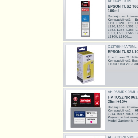
AE-664Y 100ML
EPSON TUSZ T66
100ml
Rodzaj tuszu kolor
Kompatybilność: Ep
L111, L120, L121, L
L220, L300, L301, L
L353, L355, L358, L
L551, L555, L565, L
L1300, L1800,...
C13T66444A 70ML
EPSON TUSZ L1
Tusz Epson C13T6644
Kompatybilność: Ep
L100/L110/L200/L3
AH-963MRX 25ML 
HP TUSZ NR 963
25ml +10%
Rodzaj tuszu kolor
Kompatybilność: HP 
9014, 9015, 9016, 
Pojemność kolorow
Model Zamiennik Kol
AH-963BRX 50ML 