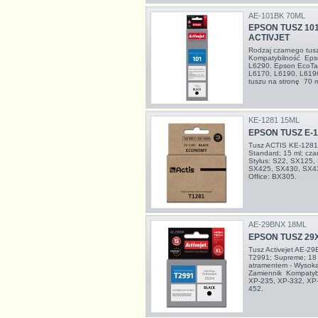
AE-101BK 70ML
EPSON TUSZ 10
ACTIVJET
Rodzaj czarnego tu
Kompatybilność Eps
L6290. Epson EcoTa
L6170, L6190, L619
tuszu na stronę 70 
KE-1281 15ML
EPSON TUSZ E-
Tusz ACTIS KE-1281
Standard; 15 ml; c
Stylus: S22, SX125
SX425, SX430, SX43
Office: BX305.
AE-29BNX 18ML
EPSON TUSZ 29
Tusz Activejet AE-2
T2991; Supreme; 18 
atramentem - Wysoka
Zamiennik Kompatyb
XP-235, XP-332, XP-
452.