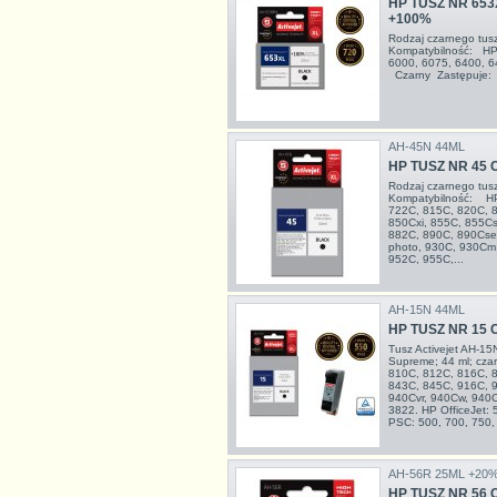
HP TUSZ NR 653
+100%
Rodzaj czarnego tus
Kompatybilność: HP 
6000, 6075, 6400, 6
Czarny Zastępuje
AH-45N 44ML
HP TUSZ NR 45 
Rodzaj czarnego tu
Kompatybilność: HP
722C, 815C, 820C, 8
850Cxi, 855C, 855Cs
882C, 890C, 890Cse,
photo, 930C, 930Cm,
952C, 955C,...
AH-15N 44ML
HP TUSZ NR 15 
Tusz Activejet AH-1
Supreme; 44 ml; cza
810C, 812C, 816C, 
843C, 845C, 916C, 9
940Cvr, 940Cw, 940C
3822. HP OfficeJet:
PSC: 500, 700, 750, 
AH-56R 25ML +20
HP TUSZ NR 56 