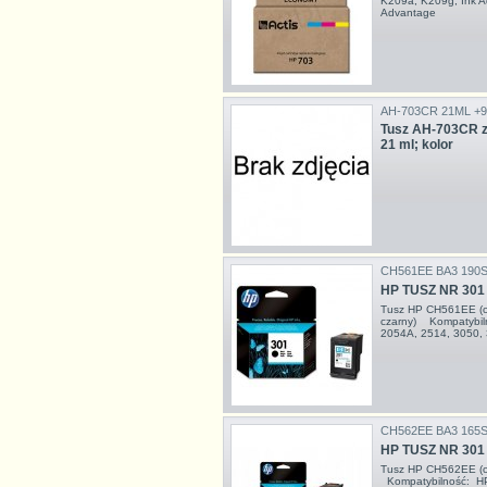
K209a, K209g, Ink A
Advantage
AH-703CR 21ML +
Tusz AH-703CR 
21 ml; kolor
CH561EE BA3 190
HP TUSZ NR 30
Tusz HP CH561EE (or
czarny) Kompatybil
2054A, 2514, 3050,
CH562EE BA3 165
HP TUSZ NR 30
Tusz HP CH562EE (or
Kompatybilność: HP