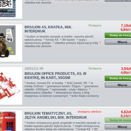
okładka-mix wzorów
Dostępny
7,19zł
BRULION A5, KRATKA, 96K.
8,84zł
INTERDRUK
Dodaj do kosz
* brulion w twardej oprawie w kratke- wysoka jakość
wykończenia * format A5 * 96 kartek * szyty i
Więcej
wzmocniony grzbiet * okładka pokryta błyszczącą folią *
okładka-mix wzorów
16031211-99
Dostępny
3,94zł
4,85zł
BRULION OFFICE PRODUCTS, A5, W
KRATKĘ, 96 KART., 55GSM
Dodaj do kosz
* brulion, format A5, w kratkę * ilość kartek: 96 * w
Więcej
kratkę 5x5mm * gramatura kartek: 55gsm * gramatura
okładki: 1000gsm * wytrzymały - szyty i klejony *
lakierowana okładka * wewnętrzne strony z linią
marginesu w kolorze czerwonym * kolor biało-czerwony
dostępny wkrótce
6,62zł
BRULION TEMATYCZNY, A5,
8,14zł
JĘZYK ANGIELSKI, 80K. INTERDRUK
Dodaj do kosz
* brulion tematyczny język angielski w twardej oprawie w
kratke-wysoka jakość wykończenia * dzięki tematycznej
Więcej
okładce brulion łatwy do odróżnienia * format A5 * 80