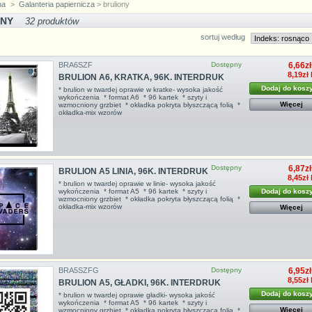
na
>
Galanteria papiernicza
> bruliony
ONY
32 produktów
sortuj według
BRA6SZF
Dostępny
6,66zł
8,19zł
BRULION A6, KRATKA, 96K. INTERDRUK
Dodaj do kosz
* brulion w twardej oprawie w kratke- wysoka jakość
wykończenia * format A6 * 96 kartek * szyty i
Więcej
wzmocniony grzbiet * okładka pokryta błyszczącą folią *
okładka-mix wzorów
Dostępny
6,87zł
BRULION A5 LINIA, 96K. INTERDRUK
8,45zł
* brulion w twardej oprawie w linie- wysoka jakość
Dodaj do kosz
wykończenia * format A5 * 96 kartek * szyty i
wzmocniony grzbiet * okładka pokryta błyszczącą folią *
okładka-mix wzorów
Więcej
BRA5SZFG
Dostępny
6,95zł
8,55zł
BRULION A5, GŁADKI, 96K. INTERDRUK
Dodaj do kosz
* brulion w twardej oprawie gładki- wysoka jakość
wykończenia * format A5 * 96 kartek * szyty i
Więcej
wzmocniony grzbiet * okładka pokryta błyszczącą folią *