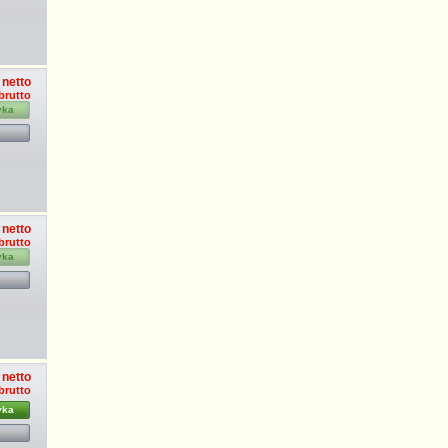
 netto
 brutto
yka
 netto
 brutto
yka
 netto
 brutto
yka