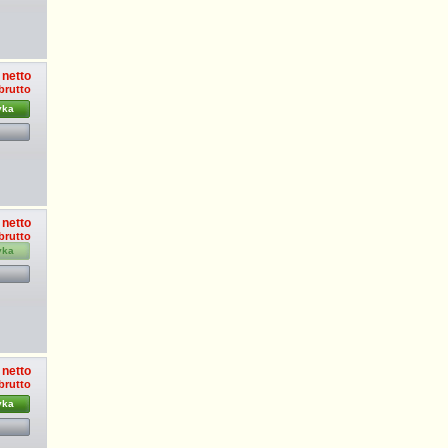
 netto
 brutto
yka
 netto
 brutto
yka
 netto
 brutto
yka