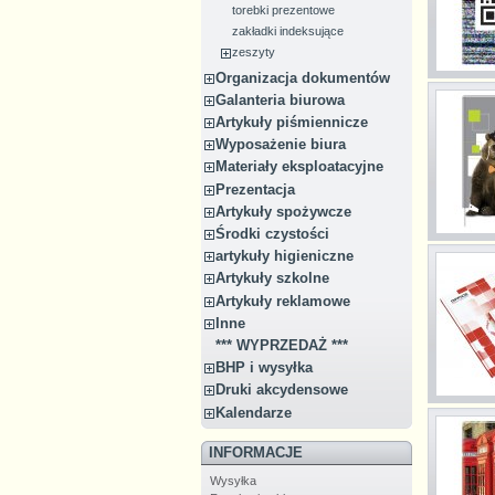
torebki prezentowe
zakładki indeksujące
zeszyty
Organizacja dokumentów
Galanteria biurowa
Artykuły piśmiennicze
Wyposażenie biura
Materiały eksploatacyjne
Prezentacja
Artykuły spożywcze
Środki czystości
artykuły higieniczne
Artykuły szkolne
Artykuły reklamowe
Inne
*** WYPRZEDAŻ ***
BHP i wysyłka
Druki akcydensowe
Kalendarze
INFORMACJE
Wysyłka