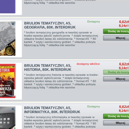
błyszczącą folią * okładka-mix wzorów
Dostępny
6,62zł
BRULION TEMATYCZNY, A5,
8,14zł
GEOGRAFIA, 80K. INTERDRUK
Dodaj do kosz
* brulion tematyczny geografia w twardej oprawie w
kratke-wysoka jakość wykończenia * dzięki tematycznej
Więcej
okładce brulion łatwy do odróżnienia * format A5 * 80
kartek * szyty i wzmocniony grzbiet * okładka pokryta
błyszczącą folią * okładka-mix wzorów
dostępny wkrótce
6,62zł
BRULION TEMATYCZNY, A5,
8,14zł
HISTORIA, 80K. INTERDRUK
Dodaj do kosz
* brulion tematyczny historia w twardej oprawie w kratke-
wysoka jakość wykończenia * dzięki tematycznej
Więcej
okładce brulion łatwy do odróżnienia * format A5 * 80
kartek * szyty i wzmocniony grzbiet * okładka pokryta
błyszczącą folią * okładka-mix wzorów
Dostępny
6,62zł
BRULION TEMATYCZNY, A5,
8,14zł
INFORMATYKA, 80K. INTERDRUK
Dodaj do kosz
* brulion tematyczny informatyka w twardej oprawie w
kratke-wysoka jakość wykończenia * dzięki tematycznej
Więcej
okładce brulion łatwy do odróżnienia * format A5 * 80
kartek * szyty i wzmocniony grzbiet * okładka pokryta