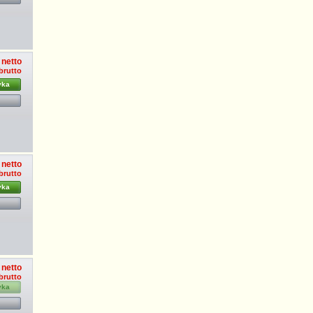
 netto
 brutto
yka
 netto
 brutto
yka
 netto
 brutto
yka