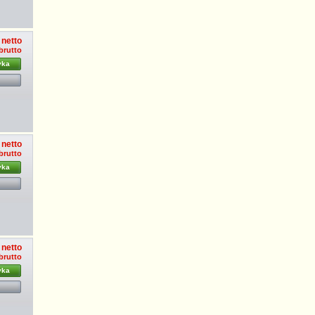
 netto
 brutto
yka
 netto
 brutto
yka
 netto
 brutto
yka