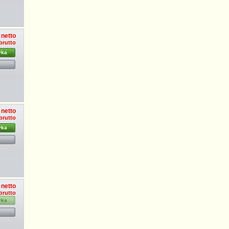
 netto
 brutto
yka
 netto
 brutto
yka
 netto
 brutto
yka