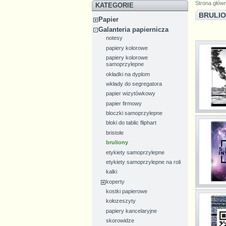
Strona głów
KATEGORIE
BRULI
Papier
Galanteria papiernicza
notesy
papiery kolorowe
papiery kolorowe
samoprzylepne
okładki na dyplom
wkłady do segregatora
papier wizytówkowy
papier firmowy
bloczki samoprzylepne
bloki do tablic fliphart
bristole
bruliony
etykiety samoprzylepne
etykiety samoprzylepne na roli
kalki
koperty
kostki papierowe
kołozeszyty
papiery kancelaryjne
skorowidze