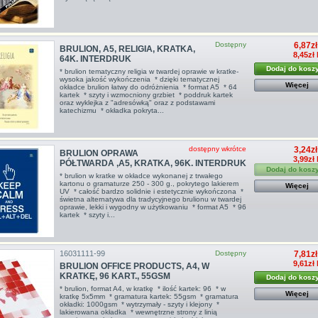
Dostępny
6,87zł
BRULION, A5, RELIGIA, KRATKA,
8,45zł
64K. INTERDRUK
Dodaj do kosz
* brulion tematyczny religia w twardej oprawie w kratke-
wysoka jakość wykończenia * dzięki tematycznej
Więcej
okładce brulion łatwy do odróżnienia * format A5 * 64
kartek * szyty i wzmocniony grzbiet * poddruk kartek
oraz wyklejka z "adresówką" oraz z podstawami
katechizmu * okładka pokryta...
dostępny wkrótce
3,24zł
BRULION OPRAWA
3,99zł
PÓŁTWARDA ,A5, KRATKA, 96K. INTERDRUK
Dodaj do kosz
* brulion w kratke w okładce wykonanej z trwałego
kartonu o gramaturze 250 - 300 g., pokrytego lakierem
Więcej
UV * całość bardzo solidnie i estetycznie wykończona *
świetna alternatywa dla tradycyjnego brulionu w twardej
oprawie, lekki i wygodny w użytkowaniu * format A5 * 96
kartek * szyty i...
16031111-99
Dostępny
7,81zł
9,61zł
BRULION OFFICE PRODUCTS, A4, W
KRATKĘ, 96 KART., 55GSM
Dodaj do kosz
* brulion, format A4, w kratkę * ilość kartek: 96 * w
Więcej
kratkę 5x5mm * gramatura kartek: 55gsm * gramatura
okładki: 1000gsm * wytrzymały - szyty i klejony *
lakierowana okładka * wewnętrzne strony z linią