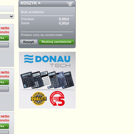
KOSZYK
Brak produktów
Dostawa
0,00zł
Suma
0,00zł
 netto
 brutto
Podane ceny są cenami netto
yka
Koszyk
Realizuj zamówienie
 netto
 brutto
yka
 netto
 brutto
yka