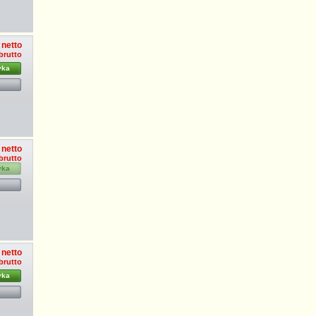
 netto
 brutto
yka
 netto
 brutto
yka
 netto
 brutto
yka