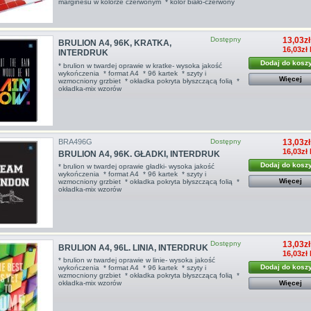
marginesu w kolorze czerwonym * kolor biało-czerwony
Dostępny
13,03zł
BRULION A4, 96K, KRATKA,
16,03zł
INTERDRUK
Dodaj do kosz
* brulion w twardej oprawie w kratke- wysoka jakość
wykończenia * format A4 * 96 kartek * szyty i
Więcej
wzmocniony grzbiet * okładka pokryta błyszczącą folią *
okładka-mix wzorów
BRA496G
Dostępny
13,03zł
16,03zł
BRULION A4, 96K. GŁADKI, INTERDRUK
Dodaj do kosz
* brulion w twardej oprawie gładki- wysoka jakość
wykończenia * format A4 * 96 kartek * szyty i
Więcej
wzmocniony grzbiet * okładka pokryta błyszczącą folią *
okładka-mix wzorów
Dostępny
13,03zł
BRULION A4, 96L. LINIA, INTERDRUK
16,03zł
* brulion w twardej oprawie w linie- wysoka jakość
Dodaj do kosz
wykończenia * format A4 * 96 kartek * szyty i
wzmocniony grzbiet * okładka pokryta błyszczącą folią *
okładka-mix wzorów
Więcej