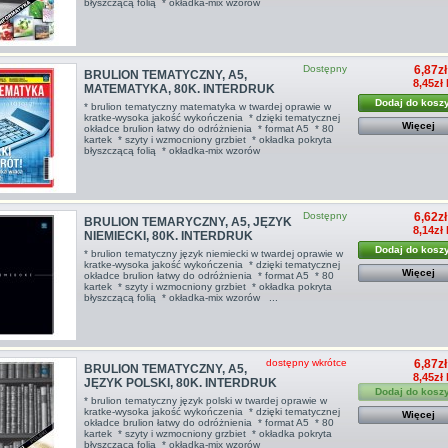
błyszczącą folią * okładka-mix wzorów
Dostępny
6,87zł
BRULION TEMATYCZNY, A5,
8,45zł
MATEMATYKA, 80K. INTERDRUK
Dodaj do kosz
* brulion tematyczny matematyka w twardej oprawie w
kratke-wysoka jakość wykończenia * dzięki tematycznej
Więcej
okładce brulion łatwy do odróżnienia * format A5 * 80
kartek * szyty i wzmocniony grzbiet * okładka pokryta
błyszczącą folią * okładka-mix wzorów
Dostępny
6,62zł
BRULION TEMARYCZNY, A5, JĘZYK
8,14zł
NIEMIECKI, 80K. INTERDRUK
Dodaj do kosz
* brulion tematyczny język niemiecki w twardej oprawie w
kratke-wysoka jakość wykończenia * dzięki tematycznej
Więcej
okładce brulion łatwy do odróżnienia * format A5 * 80
kartek * szyty i wzmocniony grzbiet * okładka pokryta
błyszczącą folią * okładka-mix wzorów ...
dostępny wkrótce
6,87zł
BRULION TEMATYCZNY, A5,
8,45zł
JĘZYK POLSKI, 80K. INTERDRUK
Dodaj do kosz
* brulion tematyczny język polski w twardej oprawie w
kratke-wysoka jakość wykończenia * dzięki tematycznej
Więcej
okładce brulion łatwy do odróżnienia * format A5 * 80
kartek * szyty i wzmocniony grzbiet * okładka pokryta
błyszczącą folią * okładka-mix wzorów