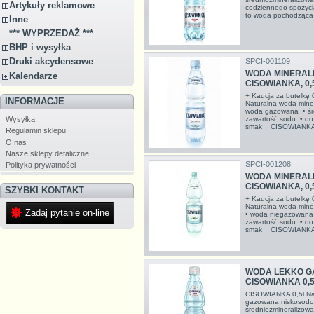
Artykuły reklamowe
codziennego spożyc
to woda pochodząca z
Inne
*** WYPRZEDAŻ ***
BHP i wysyłka
Druki akcydensowe
SPCI-001109
WODA MINERAL
Kalendarze
CISOWIANKA, 0,
+ Kaucja za butelkę
INFORMACJE
Naturalna woda min
woda gazowana • śre
Wysyłka
zawartość sodu • do
smak CISOWIANKA t
Regulamin sklepu
O nas
Nasze sklepy detaliczne
SPCI-001208
Polityka prywatności
WODA MINERAL
CISOWIANKA, 0,
SZYBKI KONTAKT
+ Kaucja za butelkę
Naturalna woda min
Zadaj pytanie on-line
• woda niegazowana 
zawartość sodu • do
smak CISOWIANKA t
WODA LEKKO G
CISOWIANKA 0,
CISOWIANKA 0,5l Nat
gazowana niskosod
średniozmineralizow