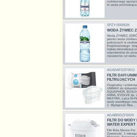
codziennego spożyc
to woda pochodząca z
SPZY-000062K
WODA ŻYWIEC Z
Woda ŻYWIEC ZDRÓJ
jakości woda źródla
położonych w otulini
Krajobrazowego dzię
niskiej mineralizacji 
odpowiednia do picia
niezależnie od wieku 
AGADAFDZF0012
FILTR DAFI UN
FILTRUJĄCYCH
Oryginalny i uniwersa
UNIMAX do dzbanków 
AQUAPHOR, BOSCH,
ANNA, EVOLVE itp. Za
MAXTRA, Laica Bi-Flu
wody wszelkiego rodz
1 Wydajność filtra...
AGABRIDZF0029
FILTR DO WODY
WATER EXPERT
Filtr Brita Maxtra P
Żywotność 1 miesiąc
Materiały Tworzywo 