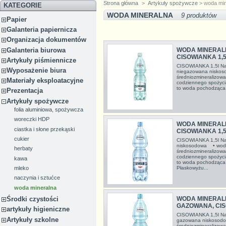
Strona główna
>
Artykuły spożywcze
> woda min
KATEGORIE
WODA MINERALNA
9 produktów
Papier
Galanteria papiernicza
Organizacja dokumentów
Galanteria biurowa
WODA MINERAL
CISOWIANKA 1,
Artykuły piśmiennicze
CISOWIANKA 1,5l Na
Wyposażenie biura
niegazowana nisko
średniozmineralizow
Materiały eksploatacyjne
codziennego spożyc
to woda pochodząca z
Prezentacja
Artykuły spożywcze
folia aluminiowa, spożywcza
woreczki HDP
WODA MINERAL
ciastka i słone przekąski
CISOWIANKA 1,
cukier
CISOWIANKA 1,5l Na
niskosodowa • wod
herbaty
średniozmineralizow
codziennego spożyc
kawa
to woda pochodząca 
mleko
Płaskowyżu...
naczynia i sztućce
woda mineralna
WODA MINERAL
Środki czystości
GAZOWANA, CIS
artykuły higieniczne
CISOWIANKA 1,5l Nat
Artykuły szkolne
gazowana niskosod
średniozmineralizow