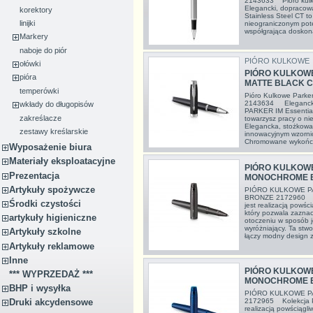
2143633 Pióro kulk
Elegancki, dopracow
korektory
Stainless Steel CT t
linijki
nieograniczonym pot
współgrająca doskon
Markery
naboje do piór
PIÓRO KULKOWE
ołówki
PIÓRO KULKOWE
pióra
MATTE BLACK C
temperówki
Pióro Kulkowe Parker
2143634 Elegancki,
wkłady do długopisów
PARKER IM Essential
zakreślacze
towarzysz pracy o ni
Elegancka, stożkowa
zestawy kreślarskie
innowacyjnym wzorni
Chromowane wykończ
Wyposażenie biura
Materiały eksploatacyjne
PIÓRO KULKOWE
Prezentacja
MONOCHROME B
Artykuły spożywcze
PIÓRO KULKOWE P
BRONZE 2172960 Ko
Środki czystości
jest realizacją powśc
który pozwala zaznac
artykuły higieniczne
otoczeniu w sposób j
wyróżniający. Ta stwo
Artykuły szkolne
łączy modny design z
Artykuły reklamowe
Inne
PIÓRO KULKOWE
*** WYPRZEDAŻ ***
MONOCHROME B
BHP i wysyłka
PIÓRO KULKOWE P
2172965 Kolekcja P
Druki akcydensowe
realizacją powściągli