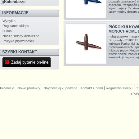
Kalendarze
pozwala zaznaczyć s
otoczeniu w sposób j
wyróżniający. Ta stwo
łączy modny design z
INFORMACJE
Wysyłka
Regulamin sklepu
PIÓRO KULKOWE
O nas
MONOCHROME B
Nasze sklepy detaliczne
Pióro kulkowe Parke
Burgundy - 2190513 
Polityka prywatności
kulkowe Parker IM, z
profesjonalistach, s
miejscu pracy. Niezaw
SZYBKI KONTAKT
piśmiennicze Parker
konstrukcji zapewniaj
Zadaj pytanie on-line
Promocje
Nowe produkty
Najczęściej kupowane
Kontakt z nami
Regulamin sklepu
O
Czas