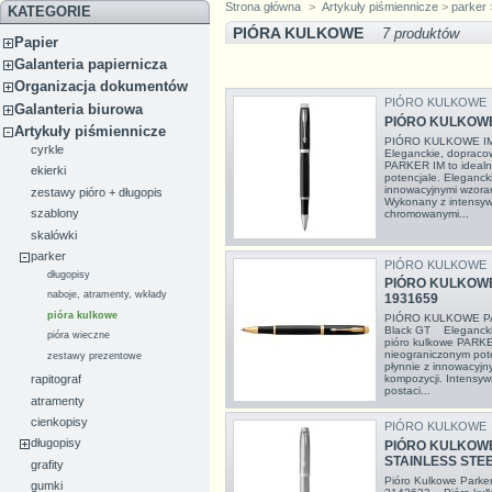
Strona główna
>
Artykuły piśmiennicze
>
parker
KATEGORIE
PIÓRA KULKOWE
7 produktów
Papier
Galanteria papiernicza
Organizacja dokumentów
PIÓRO KULKOWE
Galanteria biurowa
PIÓRO KULKOWE
Artykuły piśmiennicze
PIÓRO KULKOWE I
cyrkle
Eleganckie, dopracow
PARKER IM to idealn
ekierki
potencjale. Elegancki
innowacyjnymi wzoram
zestawy pióro + długopis
Wykonany z intensywn
szablony
chromowanymi...
skalówki
parker
PIÓRO KULKOWE
długopisy
PIÓRO KULKOWE
naboje, atramenty, wkłady
1931659
pióra kulkowe
PIÓRO KULKOWE P
Black GT Eleganckie
pióra wieczne
pióro kulkowe PARKER
nieograniczonym pote
zestawy prezentowe
płynnie z innowacyj
rapitograf
kompozycji. Intensyw
postaci...
atramenty
cienkopisy
PIÓRO KULKOWE
długopisy
PIÓRO KULKOWE
STAINLESS STEE
grafity
Pióro Kulkowe Parker 
gumki