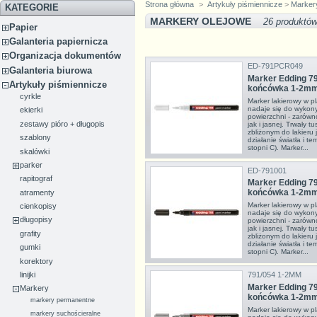
Strona główna
>
Artykuły piśmiennicze
>
Marker
KATEGORIE
MARKERY OLEJOWE
26 produktó
Papier
Galanteria papiernicza
Organizacja dokumentów
ED-791PCR049
Galanteria biurowa
Marker Edding 79
Artykuły piśmiennicze
końcówka 1-2mm 
cyrkle
Marker lakierowy w pl
nadaje się do wykon
ekierki
powierzchni - zarówno
zestawy pióro + długopis
jak i jasnej. Trwały t
zbliżonym do lakieru 
szablony
działanie światła i 
stopni C). Marker...
skalówki
parker
ED-791001
rapitograf
Marker Edding 79
końcówka 1-2mm
atramenty
Marker lakierowy w pl
cienkopisy
nadaje się do wykon
długopisy
powierzchni - zarówno
jak i jasnej. Trwały t
grafity
zbliżonym do lakieru 
działanie światła i 
gumki
stopni C). Marker...
korektory
791/054 1-2MM
linijki
Marker Edding 79
Markery
końcówka 1-2mm
markery permanentne
Marker lakierowy w pl
markery suchościeralne