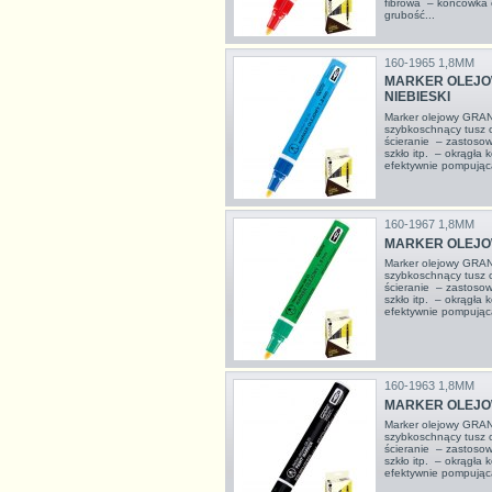
fibrowa – końcówka 
grubość...
160-1965 1,8MM
MARKER OLEJO
NIEBIESKI
Marker olejowy GRAN
szybkoschnący tusz 
ścieranie – zastosowa
szkło itp. – okrągła
efektywnie pompująca
160-1967 1,8MM
MARKER OLEJOW
Marker olejowy GRA
szybkoschnący tusz 
ścieranie – zastosowa
szkło itp. – okrągła
efektywnie pompująca
160-1963 1,8MM
MARKER OLEJO
Marker olejowy GRA
szybkoschnący tusz 
ścieranie – zastosowa
szkło itp. – okrągła
efektywnie pompująca