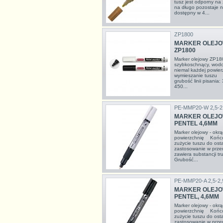
tusz jest odporny na
na długo pozostaje 
dostępny w 4...
ZP1800
MARKER OLEJOW
ZP1800
Marker olejowy ZP1
szybkoschnący, wodo
niemal każdej powier
wymieszanie tuszu -
grubość linii pisania:
450...
PE-MMP20-W 2,5-
MARKER OLEJO
PENTEL 4,6MM
Marker olejowy - ok
powierzchnię Końców
zużycie tuszu do ost
zastosowanie w prze
zawiera substancji tr
Grubość...
PE-MMP20-A 2,5-2
MARKER OLEJO
PENTEL, 4,6MM
Marker olejowy - ok
powierzchnię Końców
zużycie tuszu do ost
zastosowanie w prze