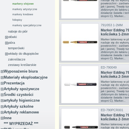
nadaje się do wykon
powierzchni - zarówno
markery olejowe
jak i jasnej. Trwały t
markery artystyczne
zbliżonym do lakieru 
działanie światła i 
markery kredowe
stopni C). Marker...
foliopisy
791/053 1-2MM
markery specjalistyczne
Marker Edding 79
naboje do piór
końcówka 1-2mm 
ołówki
Marker lakierowy w pl
pióra
nadaje się do wykon
powierzchni - zarówno
temperówki
jak i jasnej. Trwały t
zbliżonym do lakieru 
wkłady do długopisów
działanie światła i 
stopni C). Marker...
zakreślacze
zestawy kreślarskie
ED-790049
Wyposażenie biura
Marker Edding 79
końcówka 2-3mm 
Materiały eksploatacyjne
Marker lakierowy w pl
Prezentacja
nadaje się do wykon
powierzchni - zarówno
Artykuły spożywcze
jak i jasnej. Trwały t
Środki czystości
zbliżonym do lakieru 
działanie światła i 
artykuły higieniczne
stopni C). Marker...
Artykuły szkolne
ED-790PCR001
Artykuły reklamowe
Marker Edding 79
Inne
końcówka 2-3mm
*** WYPRZEDAŻ ***
Marker lakierowy w pl
nadaje się do wykon