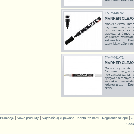
TM-M440-32
MARKER OLEJOW
Marker olejowy, fib
Szybkoschnący, wodo
do zastosowania na w
opisywania różnych 
warunkach warsztato
kolorów tuszu. Dostę
szary, biały, żółty neo
TM-M441-72
MARKER OLEJOW
Marker olejowy, fibr
Szybkoschnący, wodo
do zastosowania na 
opisywania różnych 
warunkach warsztatow
kolorów tuszu. Dostę
szary,...
Promocje
Nowe produkty
Najczęściej kupowane
Kontakt z nami
Regulamin sklepu
O
Czas