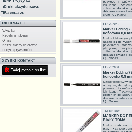
BHP i wysyłka
powierzchni - zarówno
jak i jasnej. Trwały t
Druki akcydensowe
zbliżonym do lakieru 
działanie światła i 
Kalendarze
stopni C). Marker...
INFORMACJE
ED-792049
Marker Edding 79
Wysyłka
końcówka 0,8 mm
Regulamin sklepu
Marker lakierowy w pl
O nas
nadaje się do wykon
powierzchni - zarówno
Nasze sklepy detaliczne
jak i jasnej. Trwały t
Polityka prywatności
zbliżonym do lakieru 
działanie światła i t
C). Marker...
SZYBKI KONTAKT
ED-792001
Zadaj pytanie on-line
Marker Edding 79
końcówka 0,8 m
Marker lakierowy w pl
nadaje się do wykon
powierzchni - zarówno
jak i jasnej. Trwały t
zbliżonym do lakieru 
działanie światła i t
C). Marker...
TM-M44804
MARKER DO RE
BIAŁY, TOMA
Marker z farbą do r
biały • za jego pomo
na nagrobku lub w mo