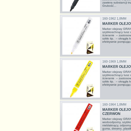
zawiera substancji tr
Grubość...
160-1962 1,8MM
MARKER OLEJOW
Marker olejowy GRA
szybkoschnący tusz 
ścieranie – zastosowa
szkło itp. – okrągła
efektywnie pompująca
160-1969 1,8MM
MARKER OLEJO
Marker olejowy GRA
szybkoschnący tusz 
ścieranie – zastosowa
szkło itp. – okrągła
efektywnie pompująca
160-1964 1,8MM
MARKER OLEJO
CZERWON
Marker olejowy GRA
wodoodporny, szybko
nieblaknący, odporny
guma, drewno, plasti