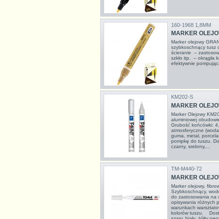
160-1968 1,8MM
MARKER OLEJO
Marker olejowy GRA
szybkoschnący tusz 
ścieranie – zastosowa
szkło itp. – okrągła
efektywnie pompująca
KM202-S
MARKER OLEJOW
Marker Olejowy KM20
aluminiowej obudowie.
Grubość końcówki: 4
atmosferyczne (woda
guma, metal, porcela
pompkę do tuszu. Dos
czarny, srebrny,...
TM-M440-72
MARKER OLEJOW
Marker olejowy, fib
Szybkoschnący, wodo
do zastosowania na w
opisywania różnych 
warunkach warsztato
kolorów tuszu. Dostę
szary, biały, żółty neo