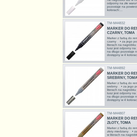
odporny na złe warun
pozostaje na powier
kolorach:...
TM-M44832
MARKER DO RE
CZARNY, TOMA
Marker z farbą do r
czarny • za jego po
literach na nagrobku
tusz jest odporny na
na długo pozostaje 
dostępny w 4 kolorach
TM-M44892
MARKER DO RE
SREBRNY, TOM
Marker z farbą do r
srebrny • za jego p
literach na nagrobku
tusz jest odporny na
na długo pozostaje 
dostępny w 4 kolorach
TM-M44807
MARKER DO R
ZŁOTY, TOMA
Marker z farbą do r
złoty miedziany • z
w literach na nagrob