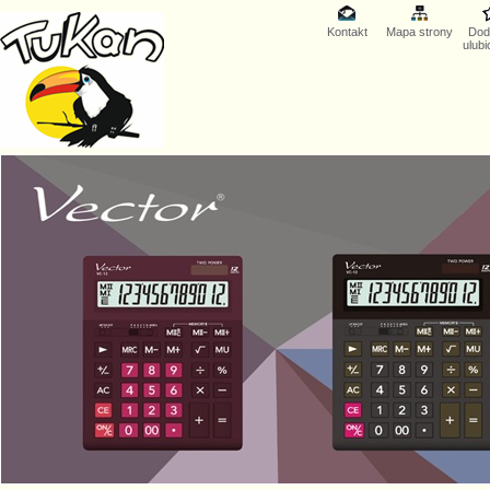
Kontakt
Mapa strony
Dod
ulub