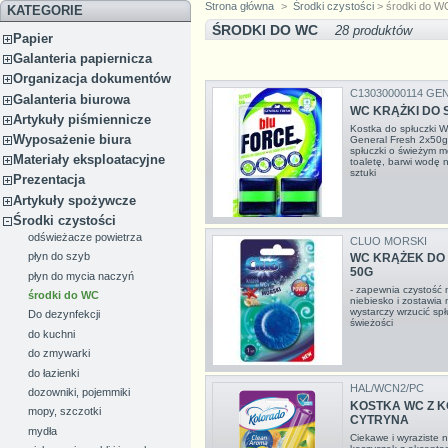
Strona główna
>
Środki czystości
> środki do W
KATEGORIE
ŚRODKI DO WC
28 produktów
Papier
Galanteria papiernicza
Organizacja dokumentów
C13030000114 GE
Galanteria biurowa
WC KRĄŻKI DO S
Artykuły piśmiennicze
Kostka do spłuczki 
Wyposażenie biura
General Fresh 2x50g
spłuczki o świeżym m
Materiały eksploatacyjne
toaletę, barwi wodę 
sztuki
Prezentacja
Artykuły spożywcze
Środki czystości
odświeżacze powietrza
CLUO MORSKI
płyn do szyb
WC KRĄŻEK DO 
50G
płyn do mycia naczyń
- zapewnia czystość 
środki do WC
niebiesko i zostawia 
wystarczy wrzucić spł
Do dezynfekcji
świeżości
do kuchni
do zmywarki
do łazienki
HAL/WCN2/PC
dozowniki, pojemmiki
KOSTKA WC Z K
mopy, szczotki
CYTRYNA
mydła
Ciekawe i wyraziste