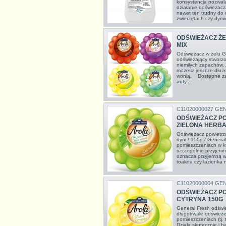
konsystencja pozwala
działanie odświeżacz
nawet ten trudny do 
zwierzętach czy dymie
ODŚWIEŻACZ ŻE
MIX
Odświeżacz w żelu G
odświeżający stworzo
niemiłych zapachów. 
możesz jeszcze dłużej
wonią. Dostępne zap
anty...
C11020000027 GE
ODŚWIEŻACZ PO
ZIELONA HERBA
Odświeżacz powietrza 
dyni / 150g / Gener
pomieszczeniach w k
szczególnie przyjem
oznacza przyjemną wo
toaleta czy łazienka 
C11020000004 GE
ODŚWIEŻACZ PO
CYTRYNA 150G
General Fresh odświe
długotrwałe odświeże
pomieszczeniach (tj. t
Działa skutecznie i 