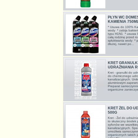
PŁYN WC DOME
KAMIENIA 750ML
* Usuwa do 100% Kami
wody * zabija bakterie
typu H1N1 * usuwa 9
całą rodzinę przed r
spłukiwania wody * p
dłużej, nawet po...
KRET GRANULKI
UDRAŻNIANIA R
Kret - granulki do u
do chemicznego udroż
kanalizacyjnych. Uni
aluminiowym zapewni
Preparat samoczynnie
organiczne zanieczysz
KRET ŻEL DO U
500G
Kret - Żel do udrażni
to skuteczny środek 
syfonów we wszelkieg
kanalizacyjnych. Spe
umożliwia samoczynne
organicznych takich j