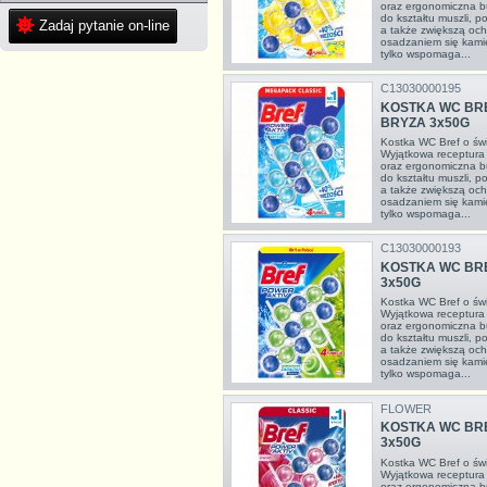
oraz ergonomiczna b
do kształtu muszli, 
Zadaj pytanie on-line
a także zwiększą och
osadzaniem się kami
tylko wspomaga...
C13030000195
KOSTKA WC BR
BRYZA 3x50G
Kostka WC Bref o ś
Wyjątkowa receptura 
oraz ergonomiczna b
do kształtu muszli, 
a także zwiększą och
osadzaniem się kami
tylko wspomaga...
C13030000193
KOSTKA WC BR
3x50G
Kostka WC Bref o 
Wyjątkowa receptura 
oraz ergonomiczna b
do kształtu muszli, 
a także zwiększą och
osadzaniem się kami
tylko wspomaga...
FLOWER
KOSTKA WC BR
3x50G
Kostka WC Bref o ś
Wyjątkowa receptura 
oraz ergonomiczna b