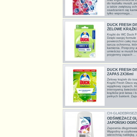
do kształtu muszli, 
a także zwiększą och
osadzaniem się kami
tylko wspomaga...
DUCK FRESH DI
ŻELOWE KRĄŻKI
Krążki do WC Duck F
Dzięki swojej formul
powierzchni całej mus
tarcza ochronna, któ
kamienia. Poręczny ap
umieścisz w muszli 
przyjemny zapach ...
DUCK FRESH DI
ZAPAS 2X36ml
Żelowy krążek do to
Krążki Fresh Discs w
wyjątkowy zapach, kt
intensywną świeżości
krążków jest łatwa i 
pełnych bakterii. Zap
CH-GLADEBRISEZ
ODŚWIEŻACZ GL
JAPOŃSKI OGR
Zapewnia długotrwałą
Wygodny w użytkowan
wierzchnią naklejkę,