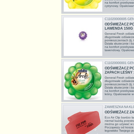
na komfort przebywa
cytrynowy. Opakowan
C11020000005 GE
ODŚWIEŻACZ PO
LAWENDA 150G
General Fresh odświe
długotrwałe odświeże
pomieszczeniach (tj. t
Działa skutecznie i 
na komfort przebywa
lawendowy. Opakowa
C11020000001 GE
ODŚWIEŻACZ PO
ZAPACH LEŚNY 
General Fresh odświe
długotrwałe odświeże
pomieszczeniach (tj. t
Działa skutecznie i 
na komfort przebywa
leśny. Opakowanie w 
ZAWIESZKA NA KL
ODŚWIEŻACZ ZA
Eco Air Clip bardzo 
niemal każdą przestr
można go używać w n
Począwszy od kosza n
legowisko Twojego p