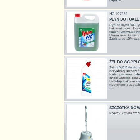
odpadki...
HG-027939
PŁYN DO TOALET
Płyn do mycia WC T
bakteriobójcze Dosk
toalety, umywalki i 
Usuwa osad kamienny,
Zawiera do 15% wag
ŻEL DO WC YPL
Żel do WC Palemka pr
dezynfekcji urządzeń
toalet, pisuarów, bi
czyści wszelkie osad
Likwiduje bakterie ora
nieprzyjemne zapachy
w...
SZCZOTKA DO 
KONEX KOMPLET DO