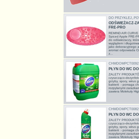
DO PRZYKLEJ,.PO
ODŚWIEŻACZ-Z
FRE-PRO
REMIND AIR CURVE u
Spiced Apple FRE-PR
do odświeżaczy, któr
wyglądem i długotrw
jako dekoracyjnego ak
aromat odpowiada Ci
z...
CHMDOMPCT0092
PŁYN DO WC DO
ZALETY PRODUKTÓW
czyszcząco-dezynfeku
grzyby, spory, wirus
bakterii - pomaga ch
rozpylanymi zarazka
zawiera Molekuły Higi
CHMDOMPCT0082
PŁYN DO WC DO
ZALETY PRODUKTÓW
czyszcząco-dezynfeku
grzyby, spory, wirus
bakterii - pomaga ch
rozpylanymi zarazka
zawiera Molekuły Higi