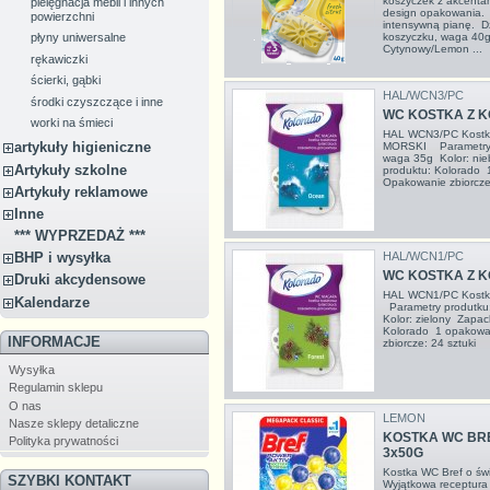
koszyczek z akcentam
pielęgnacja mebli i innych
design opakowania. 
powierzchni
intensywną pianę. D
koszyczku, waga 40g
płyny uniwersalne
Cytynowy/Lemon ...
rękawiczki
ścierki, gąbki
HAL/WCN3/PC
środki czyszczące i inne
WC KOSTKA Z K
worki na śmieci
HAL WCN3/PC Kostk
artykuły higieniczne
MORSKI Parametry p
waga 35g Kolor: nie
Artykuły szkolne
produktu: Kolorado 
Opakowanie zbiorcze
Artykuły reklamowe
Inne
*** WYPRZEDAŻ ***
BHP i wysyłka
HAL/WCN1/PC
WC KOSTKA Z K
Druki akcydensowe
HAL WCN1/PC Kostk
Kalendarze
Parametry produtku
Kolor: zielony Zapa
Kolorado 1 opakowa
INFORMACJE
zbiorcze: 24 sztuki
Wysyłka
Regulamin sklepu
O nas
LEMON
Nasze sklepy detaliczne
KOSTKA WC BR
Polityka prywatności
3x50G
Kostka WC Bref o ś
SZYBKI KONTAKT
Wyjątkowa receptura 