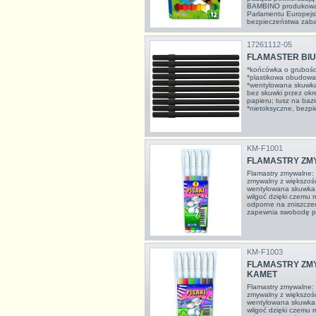
BAMBINO produkowan
Parlamentu Europejs
bezpieczeństwa zaba
17261112-05
FLAMASTER BIU
*końcówka o grubośc
*plastikowa obudowa
*wentylowana skuwka
bez skuwki przez okr
papieru; tusz na ba
*nietoksyczne, bezpie
KM-F1001
FLAMASTRY ZMY
Flamastry zmywalne:
zmywalny z większośc
wentylowana skuwka
wilgoć dzięki czemu m
odporne na zniszcz
zapewnia swobodę pi
KM-F1003
FLAMASTRY ZMY
KAMET
Flamastry zmywalne:
zmywalny z większośc
wentylowana skuwka
wilgoć dzięki czemu m