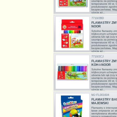
usunięciu za pomocą
temperaturze 40 st. 
produkowane zgodnie
bezpieczeństwa. Maj
użycia aż...
7710/2BD
FLAMASTRY ZMY
NOOR
Szkolne flamastry z
trójbocznym uchwyte
ubrania lub rąk (czy 
usunięciu za pomocą
temperaturze 40 st. 
produkowane zgodnie
bezpieczeństwa. Maj
użycia aż...
7710/2CJ
FLAMASTRY ZMY
KOH-I-NOOR
Szkolne flamastry z
trójbocznym uchwyte
ubrania lub rąk (czy 
usunięciu za pomocą
temperaturze 40 st. 
produkowane zgodnie
bezpieczeństwa. Maj
użycia aż...
MJ-FL001604
FLAMASTRY BAM
MAJEWSKI
Flamastry o intensyw
łatwe zmywanie ze skó
wentylowana skuwka,
pisząca potwierdzają