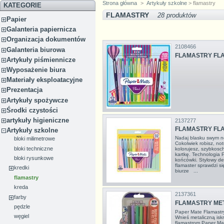
Strona główna
>
Artykuły szkolne
> flamastry
KATEGORIE
FLAMASTRY
28 produktów
Papier
Galanteria papiernicza
Organizacja dokumentów
2108466
Galanteria biurowa
FLAMASTRY FLA
Artykuły piśmiennicze
Wyposażenie biura
Materiały eksploatacyjne
Prezentacja
Artykuły spożywcze
Środki czystości
artykuły higieniczne
2137277
FLAMASTRY FLA
Artykuły szkolne
Nadaj blasku swym no
bloki milimetrowe
Cokolwiek robisz, not
bloki techniczne
kolorujesz, szybkosc
kartkę. Technologia
bloki rysunkowe
końcówki. Stylowy de
flamaster sprawdzi si
kredki
biurze ...
flamastry
kreda
2137361
farby
FLAMASTRY MET
pędzle
Paper Mate Flamast
węgiel
Wnieś metaliczną iskr
flamastrom Paper Mat