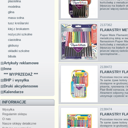
plastelina
końcówkę z metaliczn
błyszczy na białych 
modelina
jeszcze więcej radości
glina
masa solna
tusz kreślarski
2137362
klej z brokatem
FLAMASTRY MET
nożyczki szkolne
Paper Mate Flamast
metaliczną iskrę w sw
ciastolina
flamastrom Paper Mat
końcówkę z metaliczn
globusy
błyszczy na białych 
jeszcze więcej radośc
okładki szkolne
sporządzanie...
bibuła
Artykuły reklamowe
2138472
Inne
FLAMASTRY FLA
*** WYPRZEDAŻ ***
Pozostaw mocne wraże
BHP i wysyłka
Te same żywe kolory F
dostępne w grubsze
Druki akcydensowe
pisania, rysowania i
Flair Bold oznacza, 
Kalendarze
Atrament odporny na 
utrzymuje czystość w p
INFORMACJE
2138474
Wysyłka
FLAMASTRY FLA
Regulamin sklepu
O nas
Pozostaw mocne wraże
Te same żywe kolory F
Nasze sklepy detaliczne
dostępne w grubsze