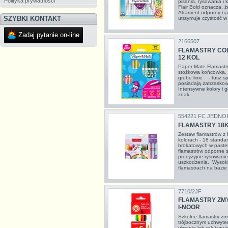
Polityka prywatności
pisania, rysowania i
Flair Bold oznacza, 
Atrament odporny na 
SZYBKI KONTAKT
utrzymuje czystość w p
Zadaj pytanie on-line
2166507
FLAMASTRY CO
12 KOL
Paper Mate Flamast
stożkowa końcówka, dz
grube linie - tusz sp
posiadają zatrzasko
Intensywne kolory i 
znak...
554221 FC JEDN
FLAMASTRY 18
Zestaw flamastrów z
kolorach - 18 standa
brokatowych w paste
flamastrów odporne s
precyzyjne rysowanie
uszkodzenia. Wysokie
flamastrach na bazie 
7710/2JF
FLAMASTRY ZMY
I-NOOR
Szkolne flamastry z
trójbocznym uchwyte
ubrania lub rąk (czy 