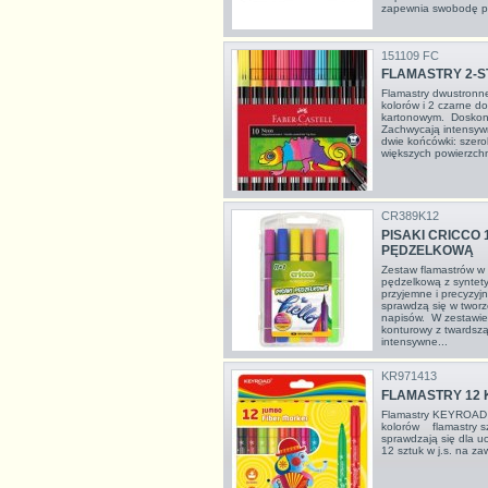
zapewnia swobodę pi
151109 FC
FLAMASTRY 2-
Flamastry dwustronn
kolorów i 2 czarne 
kartonowym. Doskon
Zachwycają intensywn
dwie końcówki: szer
większych powierzchn
CR389K12
PISAKI CRICCO
PĘDZELKOWĄ
Zestaw flamastrów w
pędzelkową z syntety
przyjemne i precyzyj
sprawdzą się w tworze
napisów. W zestawie 
konturowy z twardszą
intensywne...
KR971413
FLAMASTRY 12 
Flamastry KEYROAD J
kolorów flamastry 
sprawdzają się dla u
12 sztuk w j.s. na z