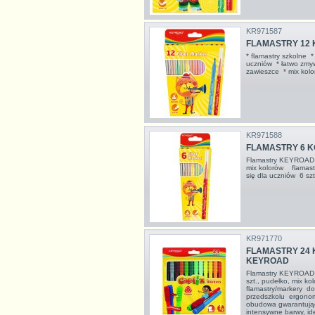
KR971587
FLAMASTRY 12
* flamastry szkolne 
uczniów * łatwo zmyw
zawieszce * mix kol
KR971588
FLAMASTRY 6 K
Flamastry KEYROAD Fi
mix kolorów flamast
się dla uczniów 6 sz
KR971770
FLAMASTRY 24 
KEYROAD
Flamastry KEYROAD, 
szt., pudełko, mix k
flamastry/markery do
przedszkolu ergonomi
obudowa gwarantując
intensywne barwy, ide