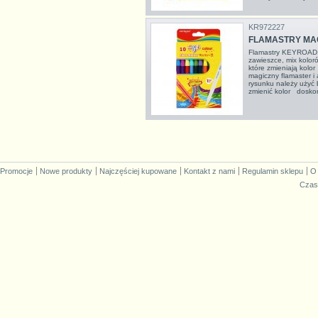
KR972227
FLAMASTRY MAG
Flamastry KEYROAD, 
zawieszce, mix kolo
które zmieniają kolo
magiczny flamaster 
rysunku należy użyć 
zmienić kolor doskon
Promocje
Nowe produkty
Najczęściej kupowane
Kontakt z nami
Regulamin sklepu
O
Czas