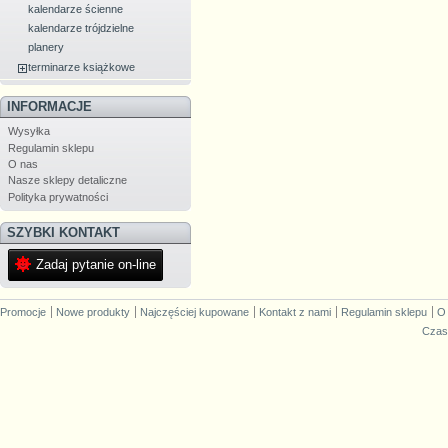
kalendarze ścienne
kalendarze trójdzielne
planery
terminarze książkowe
INFORMACJE
Wysyłka
Regulamin sklepu
O nas
Nasze sklepy detaliczne
Polityka prywatności
SZYBKI KONTAKT
Zadaj pytanie on-line
Promocje
Nowe produkty
Najczęściej kupowane
Kontakt z nami
Regulamin sklepu
O
Czas