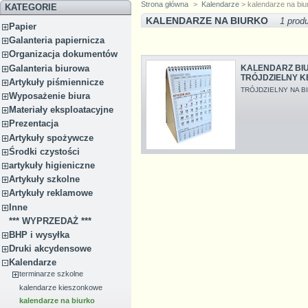
Strona główna
>
Kalendarze
> kalendarze na biu
KATEGORIE
KALENDARZE NA BIURKO
1 prod
Papier
Galanteria papiernicza
Organizacja dokumentów
Galanteria biurowa
KALENDARZ BIU
TRÓJDZIELNY K
Artykuły piśmiennicze
TRÓJDZIELNY NA B
Wyposażenie biura
Materiały eksploatacyjne
Prezentacja
Artykuły spożywcze
Środki czystości
artykuły higieniczne
Artykuły szkolne
Artykuły reklamowe
Inne
*** WYPRZEDAŻ ***
BHP i wysyłka
Druki akcydensowe
Kalendarze
terminarze szkolne
kalendarze kieszonkowe
kalendarze na biurko