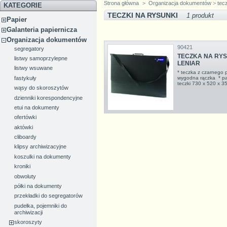
Strona główna
>
Organizacja dokumentów
>
tec
KATEGORIE
TECZKI NA RYSUNKI
1 produkt
Papier
Galanteria papiernicza
Organizacja dokumentów
90421
segregatory
TECZKA NA RYSU
listwy samoprzylepne
LENIAR
listwy wsuwane
* teczka z czarnego 
fastykuły
wygodna rączka * pa
teczki 730 x 520 x
wąsy do skoroszytów
dzienniki korespondencyjne
etui na dokumenty
ofertówki
aktówki
cliboardy
klipsy archiwizacyjne
koszulki na dokumenty
kroniki
obwoluty
półki na dokumenty
przekładki do segregatorów
pudełka, pojemniki do
archiwizacji
skoroszyty