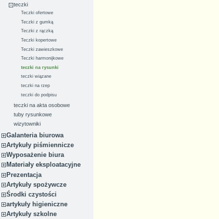
teczki
Teczki ofertowe
Teczki z gumką
Teczki z rączką
Teczki kopertowe
Teczki zawieszkowe
Teczki harmonijkowe
teczki na rysunki
teczki wiązane
teczki na rzep
teczki do podpisu
teczki na akta osobowe
tuby rysunkowe
wizytowniki
Galanteria biurowa
Artykuły piśmiennicze
Wyposażenie biura
Materiały eksploatacyjne
Prezentacja
Artykuły spożywcze
Środki czystości
artykuły higieniczne
Artykuły szkolne