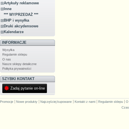
Artykuły reklamowe
Inne
*** WYPRZEDAŻ ***
BHP i wysyłka
Druki akcydensowe
Kalendarze
INFORMACJE
Wysyłka
Regulamin sklepu
O nas
Nasze sklepy detaliczne
Polityka prywatności
SZYBKI KONTAKT
Zadaj pytanie on-line
Promocje
Nowe produkty
Najczęściej kupowane
Kontakt z nami
Regulamin sklepu
O
Czas