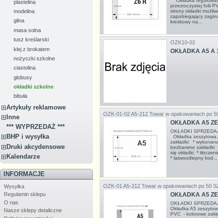
Okładka regulowan
plastelina
przezroczystej folii 
strony okładki możli
modelina
zapobiegający zagina
glina
kreskowy na...
masa solna
tusz kreślarski
OZK10-02
klej z brokatem
OKŁADKA A5 A 1
nożyczki szkolne
ciastolina
globusy
okładki szkolne
bibuła
Artykuły reklamowe
OZK-01-02 A5-212
Towar w opakowaniach po 5
Inne
OKŁADKA A5 ZE
*** WYPRZEDAŻ ***
OKŁADKI SPRZEDA
BHP i wysyłka
Okładka zeszytowa 
zakładki: * wykonana 
Druki akcydensowe
bezbarwne zakładki 
się okładki * tłocze
Kalendarze
* łatwoodlepny kod...
INFORMACJE
OZK-01 A5-212
Towar w opakowaniach po 50 S
Wysyłka
OKŁADKA A5 ZE
Regulamin sklepu
O nas
OKŁADKI SPRZEDA
Okładka A5 zeszytowa
Nasze sklepy detaliczne
PVC - kolorowe zakł