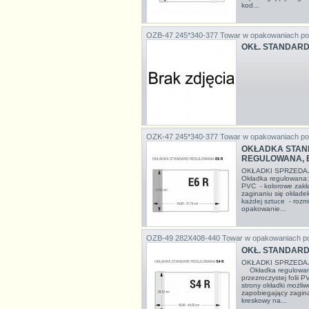
kod...
OZB-47 245*340-377
Towar w opakowaniach po
OKŁ. STANDARD 
OZK-47 245*340-377
Towar w opakowaniach po
OKŁADKA STAN
REGULOWANA, 
OKŁADKI SPRZEDA
Okładka regulowana: 
PVC - kolorowe zakł
zaginaniu się okłade
każdej sztuce - rozm
opakowanie...
OZB-49 282X408-440
Towar w opakowaniach p
OKŁ. STANDARD
OKŁADKI SPRZEDA
Okładka regulowana
przezroczystej folii 
strony okładki możli
zapobiegający zagina
kreskowy na...