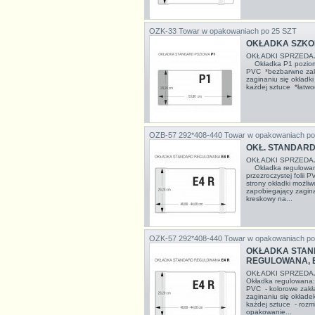
OZK-33
Towar w opakowaniach po 25 SZT
OKŁADKA SZKOL
OKŁADKI SPRZEDA
Okładka P1 pozioma 
PVC *bezbarwne zak
zaginaniu się okładk
każdej sztuce *łatwo
OZB-57 292*408-440
Towar w opakowaniach po
OKŁ. STANDARD 
OKŁADKI SPRZEDA
Okładka regulowana
przezroczystej folii 
strony okładki możli
zapobiegający zagina
kreskowy na...
OZK-57 292*408-440
Towar w opakowaniach po
OKŁADKA STAN
REGULOWANA, 
OKŁADKI SPRZEDA
Okładka regulowana: 
PVC - kolorowe zakł
zaginaniu się okłade
każdej sztuce - rozm
opakowanie...