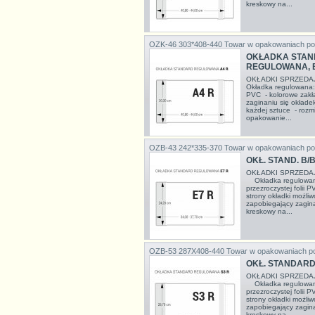
kreskowy na...
OZK-46 303*408-440
Towar w opakowaniach po
OKŁADKA STAN
REGULOWANA, 
OKŁADKI SPRZEDA
Okładka regulowana: 
PVC - kolorowe zakł
zaginaniu się okłade
każdej sztuce - rozm
opakowanie...
OZB-43 242*335-370
Towar w opakowaniach po
OKŁ. STAND. B/B
OKŁADKI SPRZEDA
Okładka regulowana
przezroczystej folii 
strony okładki możli
zapobiegający zagina
kreskowy na...
OZB-53 287X408-440
Towar w opakowaniach p
OKŁ. STANDARD 
OKŁADKI SPRZEDA
Okładka regulowana
przezroczystej folii 
strony okładki możli
zapobiegający zagina
kreskowy na...