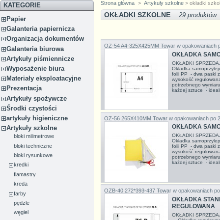
Strona główna
>
Artykuły szkolne
> okładki szko
KATEGORIE
OKŁADKI SZKOLNE
29 produktów
Papier
Galanteria papiernicza
Organizacja dokumentów
OZ-54 A4-325X425MM
Towar w opakowaniach 
Galanteria biurowa
OKŁADKA SAMO
Artykuły piśmiennicze
OKŁADKI SPRZEDA
Wyposażenie biura
Okładka samoprzylep
folii PP - dwa paski
Materiały eksploatacyjne
wysokość regulowana 
potrzebnego wymiaru
Prezentacja
każdej sztuce - ideal
Artykuły spożywcze
Środki czystości
artykuły higieniczne
OZ-56 265X410MM
Towar w opakowaniach po 
OKŁADKA SAMO
Artykuły szkolne
OKŁADKI SPRZEDA
bloki milimetrowe
Okładka samoprzylep
bloki techniczne
folii PP - dwa paski
wysokość regulowana 
bloki rysunkowe
potrzebnego wymiaru
każdej sztuce - ideal
kredki
flamastry
kreda
OZB-40 272*393-437
Towar w opakowaniach po
farby
OKŁADKA STAND
pędzle
REGULOWANA
węgiel
OKŁADKI SPRZEDA