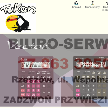
Kontakt
Mapa strony
Dod
ulub