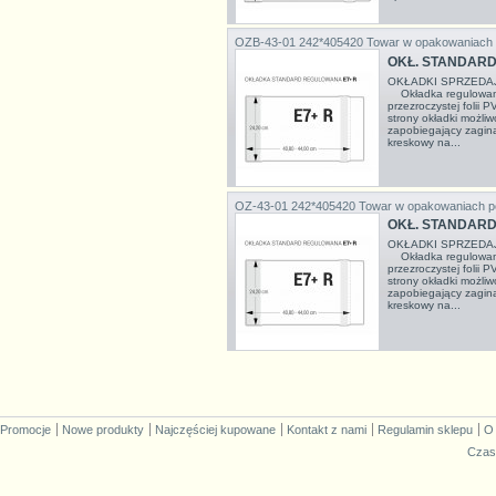
OZB-43-01 242*405420
Towar w opakowaniach
OKŁ. STANDARD 
OKŁADKI SPRZEDA
Okładka regulowana
przezroczystej folii 
strony okładki możli
zapobiegający zagina
kreskowy na...
OZ-43-01 242*405420
Towar w opakowaniach p
OKŁ. STANDARD
OKŁADKI SPRZEDA
Okładka regulowana
przezroczystej folii 
strony okładki możli
zapobiegający zagina
kreskowy na...
Promocje
Nowe produkty
Najczęściej kupowane
Kontakt z nami
Regulamin sklepu
O
Czas