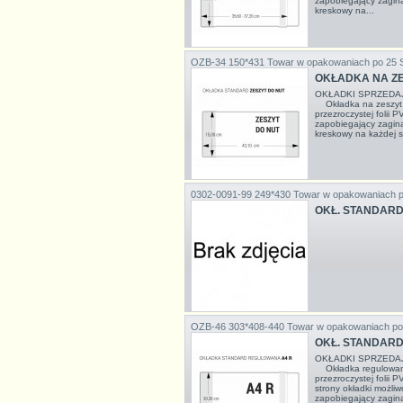
zapobiegający zagina
kreskowy na...
OZB-34 150*431
Towar w opakowaniach po 25
OKŁADKA NA ZE
OKŁADKI SPRZEDA
Okładka na zeszyt 
przezroczystej folii
zapobiegający zagina
kreskowy na każdej s
0302-0091-99 249*430
Towar w opakowaniach 
OKŁ. STANDAR
OZB-46 303*408-440
Towar w opakowaniach po
OKŁ. STANDARD 
OKŁADKI SPRZEDA
Okładka regulowana
przezroczystej folii 
strony okładki możli
zapobiegający zagina