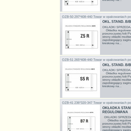
OZB-50 297*408-440
Towar w opakowaniach po
OKŁ. STAND. B/B
OKŁADKI SPRZEDA
Okładka regulowana
przezroczystej folii 
strony okładki możli
zapobiegający zagina
kreskowy na...
OZB-51 265*408-440
Towar w opakowaniach po
OKŁ. STAND. B/B
OKŁADKI SPRZEDA
Okładka regulowana
przezroczystej folii 
strony okładki możli
zapobiegający zagina
kreskowy na...
OZB-41 236*320-347
Towar w opakowaniach po
OKŁADKA STAND
REGULOWANA
OKŁADKI SPRZEDA
Okładka regulowan
przezroczystej folii 
strony okładki możli
zapobiegający zagina