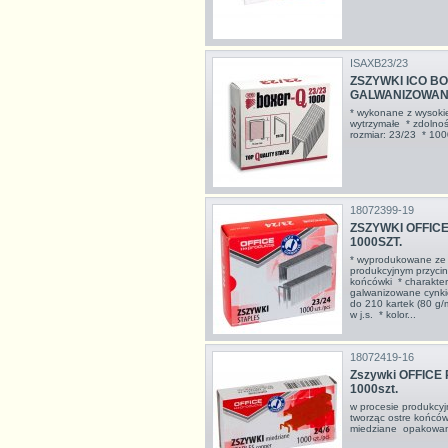
ISAXB23/23
ZSZYWKI ICO BOX
GALWANIZOWANE
* wykonane z wysokiej
wytrzymałe * zdolnoś
rozmiar: 23/23 * 1000
18072399-19
ZSZYWKI OFFICE
1000SZT.
* wyprodukowane ze s
produkcyjnym przycin
końcówki * charakter
galwanizowane cynki
do 210 kartek (80 g/
w j.s. * kolor...
18072419-16
Zszywki OFFICE 
1000szt.
w procesie produkcy
tworząc ostre końców
miedziane opakowani