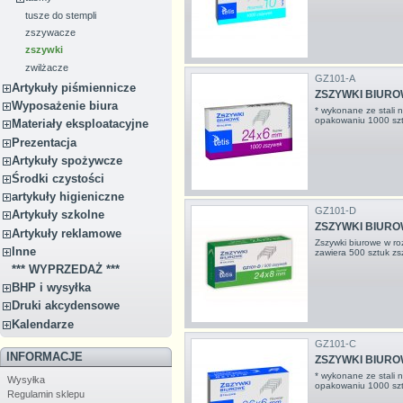
tusze do stempli
zszywacze
zszywki
zwilżacze
GZ101-A
Artykuły piśmiennicze
ZSZYWKI BIUROWE
Wyposażenie biura
* wykonane ze stali 
opakowaniu 1000 s
Materiały eksploatacyjne
Prezentacja
Artykuły spożywcze
Środki czystości
artykuły higieniczne
GZ101-D
Artykuły szkolne
ZSZYWKI BIUROWE
Artykuły reklamowe
Zszywki biurowe w r
Inne
zawiera 500 sztuk z
*** WYPRZEDAŻ ***
BHP i wysyłka
Druki akcydensowe
Kalendarze
GZ101-C
INFORMACJE
ZSZYWKI BIUROWE
* wykonane ze stali 
Wysyłka
opakowaniu 1000 s
Regulamin sklepu