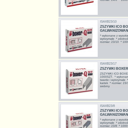
ISAXB23/10
ZSZYWKI ICO BOX
GALWANIZOWANE
* wykonane z wysokiej
wytrzymałe * zdolnoś
rozmiar: 23/10 * 1000
ISAXB23/17
ZSZYWKI BOXER 
ZSZYWKI ICO BOXE
1000SZT. * wykonane 
twarde i wytrzymałe 
kartek * rozmiar: 23/
srebrny
ISAXB23/8
ZSZYWKI ICO BOX
GALWANIZOWANE
* wykonane z wysokiej
wytrzymałe * zdolnoś
rozmiar: 23/8 * 1000 