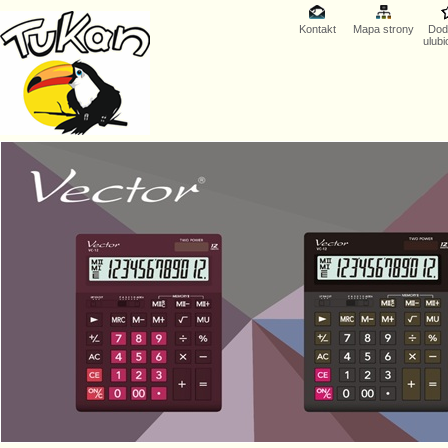
Kontakt
Mapa strony
Dod
ulub