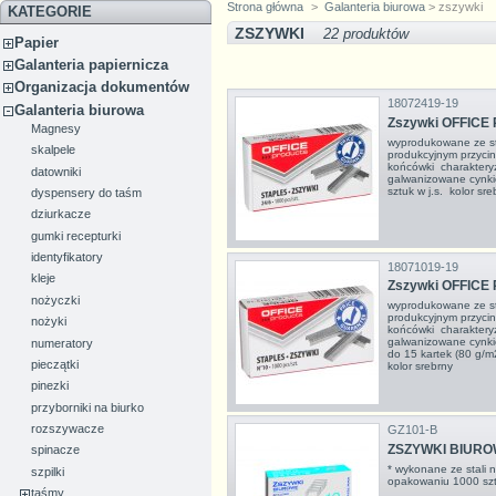
Strona główna
>
Galanteria biurowa
> zszywki
KATEGORIE
ZSZYWKI
22 produktów
Papier
Galanteria papiernicza
Organizacja dokumentów
18072419-19
Galanteria biurowa
Zszywki OFFICE 
Magnesy
wyprodukowane ze sta
skalpele
produkcyjnym przycin
końcówki charaktery
datowniki
galwanizowane cynk
sztuk w j.s. kolor sr
dyspensery do taśm
dziurkacze
gumki recepturki
identyfikatory
18071019-19
kleje
Zszywki OFFICE 
nożyczki
wyprodukowane ze sta
produkcyjnym przycin
nożyki
końcówki charaktery
galwanizowane cynk
numeratory
do 15 kartek (80 g/m
pieczątki
kolor srebrny
pinezki
przyborniki na biurko
rozszywacze
GZ101-B
ZSZYWKI BIUROWE
spinacze
* wykonane ze stali 
szpilki
opakowaniu 1000 sz
taśmy