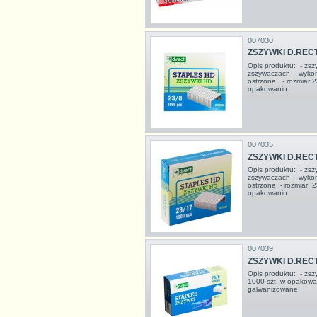
007030
ZSZYWKI D.RECT 
Opis produktu: - zsz
zszywaczach - wykon
ostrzone. - rozmiar 2
opakowaniu
007035
ZSZYWKI D.RECT
Opis produktu: - zsz
zszywaczach - wykon
ostrzone - rozmiar: 
opakowaniu
007039
ZSZYWKI D.RECT 
Opis produktu: - zsz
1000 szt. w opakowan
galwanizowane.