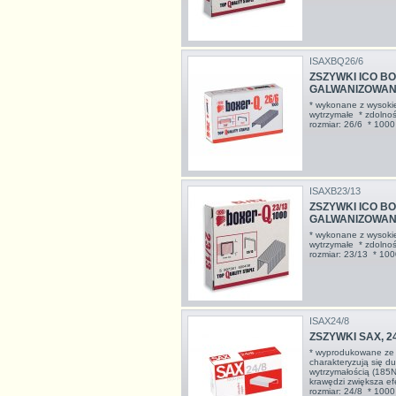
ISAXBQ26/6
ZSZYWKI ICO BOX
GALWANIZOWANE
* wykonane z wysokiej
wytrzymałe * zdolnoś
rozmiar: 26/6 * 1000 
ISAXB23/13
ZSZYWKI ICO BOX
GALWANIZOWANE
* wykonane z wysokiej
wytrzymałe * zdolnoś
rozmiar: 23/13 * 1000
ISAX24/8
ZSZYWKI SAX, 24
* wyprodukowane ze s
charakteryzują się d
wytrzymałością (185
krawędzi zwiększa e
rozmiar: 24/8 * 1000 