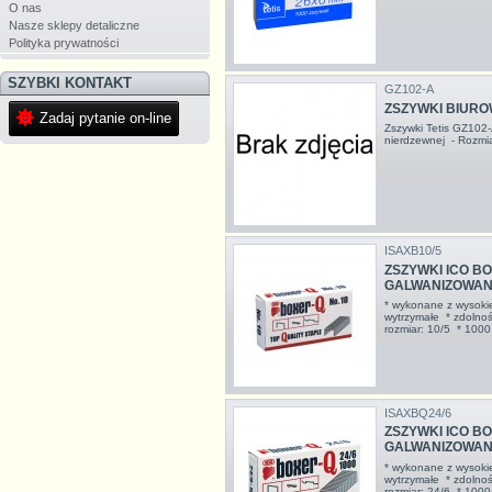
O nas
Nasze sklepy detaliczne
Polityka prywatności
SZYBKI KONTAKT
GZ102-A
ZSZYWKI BIUROW
Zadaj pytanie on-line
Zszywki Tetis GZ102-
nierdzewnej - Rozmi
ISAXB10/5
ZSZYWKI ICO BOX
GALWANIZOWANE
* wykonane z wysokiej
wytrzymałe * zdolnoś
rozmiar: 10/5 * 1000
ISAXBQ24/6
ZSZYWKI ICO BOX
GALWANIZOWANE
* wykonane z wysokiej
wytrzymałe * zdolnoś
rozmiar: 24/6 * 1000 