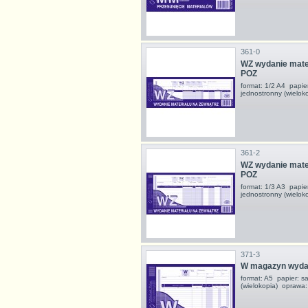
361-0
WZ wydanie mater
POZ
format: 1/2 A4 papie
jednostronny (wielok
361-2
WZ wydanie mater
POZ
format: 1/3 A3 papie
jednostronny (wielok
371-3
W magazyn wyda
format: A5 papier: s
(wielokopia) oprawa: