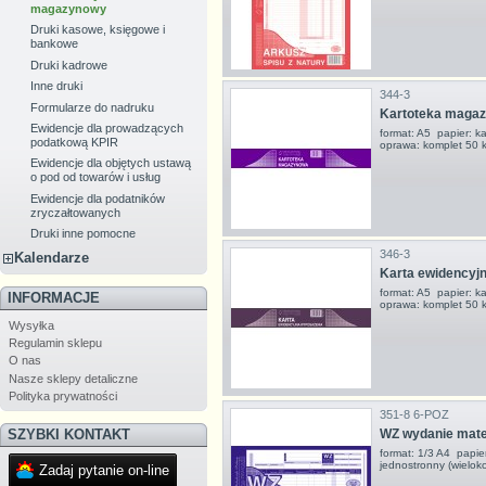
magazynowy
Druki kasowe, księgowe i
bankowe
Druki kadrowe
Inne druki
344-3
Formularze do nadruku
Kartoteka maga
Ewidencje dla prowadzących
format: A5 papier: k
podatkową KPIR
oprawa: komplet 50 
Ewidencje dla objętych ustawą
o pod od towarów i usług
Ewidencje dla podatników
zryczałtowanych
Druki inne pomocne
346-3
Kalendarze
Karta ewidencyj
format: A5 papier: k
INFORMACJE
oprawa: komplet 50 
Wysyłka
Regulamin sklepu
O nas
Nasze sklepy detaliczne
Polityka prywatności
351-8 6-POZ
WZ wydanie mater
SZYBKI KONTAKT
format: 1/3 A4 papie
jednostronny (wielok
Zadaj pytanie on-line