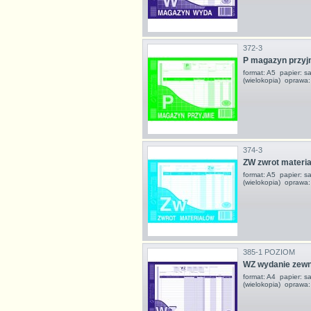
372-3
P magazyn przyj
format: A5 papier: s
(wielokopia) oprawa:
374-3
ZW zwrot materi
format: A5 papier: s
(wielokopia) oprawa:
385-1 POZIOM
WZ wydanie zewn
format: A4 papier: s
(wielokopia) oprawa: