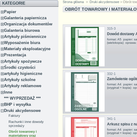
Strona główna
>
Druki akcydensowe
> Obrót to
KATEGORIE
OBRÓT TOWAROWY I MATERIAŁ
Papier
Galanteria papiernicza
Organizacja dokumentów
315-3
Galanteria biurowa
Dowód dostawy 
Artykuły piśmiennicze
format: A5 papier: s
Wyposażenie biura
(wielokopia) oprawa:
Materiały eksploatacyjne
Prezentacja
Artykuły spożywcze
Środki czystości
artykuły higieniczne
332-1
Zamówienie ogól
Artykuły szkolne
format: A4 papier: s
Artykuły reklamowe
(oryginał + kopia) o
Inne
*** WYPRZEDAŻ ***
BHP i wysyłka
Druki akcydensowe
Faktury
341-1
Rachunki i inne dowody
Arkusz spisu z n
sprzedaży
format: A4 papier: s
Obrót towarowy i
(oryginał + kopia) o
materiałowy oraz