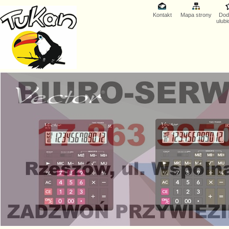
Kontakt
Mapa strony
Dod
ulub