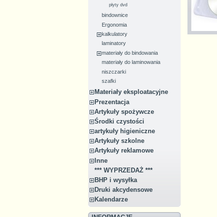
płyty dvd
bindownice
Ergonomia
kalkulatory
laminatory
materiały do bindowania
materiały do laminowania
niszczarki
szafki
Materiały eksploatacyjne
Prezentacja
Artykuły spożywcze
Środki czystości
artykuły higieniczne
Artykuły szkolne
Artykuły reklamowe
Inne
*** WYPRZEDAŻ ***
BHP i wysyłka
Druki akcydensowe
Kalendarze