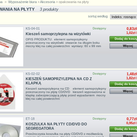
na
>
Wyposażenie biura
>
Akcesoria
> opakowania na płyty
WANIA NA PŁYTY
3 produkty
sortuj według
KS-04-01
Dostępny
0,83zł
1,02zł
Kieszeń samoprzylepna na wizytówki
Dodaj do kosz
OPIS PRODUKTU: element samoprzylepny
przeznaczony na wizytówki otwarcie na długim boku
Więcej
mocny klej na całej powierzchni wymiary: 60 x 99 mm
KS-02-02
Dostępny
1,48zł
1,82zł
KIESZEŃ SAMOPRZYLEPNA NA CD Z
KLAPKĄ
Dodaj do kosz
Kieszeń samoprzylepna na CD element samoprzylepny
Więcej
przeznaczony na płytę CD/DVD kieszeń wyposażona w
klapkę zabezpieczającą płytę przed wypadaniem mocny
klej na całej powierzchni
ET-18
Dostępny
0,77zł
0,95zł
KOSZULKA NA PŁYTY CD/DVD DO
SEGREGATORA
Dodaj do kosz
Przeźroczysta koszulka na płyty CD/DVD z możliwością
Więcej