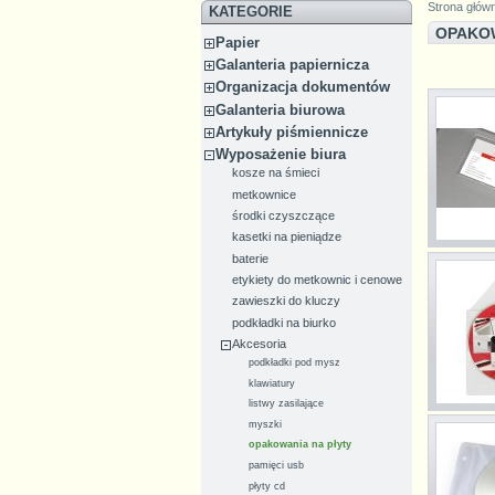
Strona głów
KATEGORIE
OPAKO
Papier
Galanteria papiernicza
Organizacja dokumentów
Galanteria biurowa
Artykuły piśmiennicze
Wyposażenie biura
kosze na śmieci
metkownice
środki czyszczące
kasetki na pieniądze
baterie
etykiety do metkownic i cenowe
zawieszki do kluczy
podkładki na biurko
Akcesoria
podkładki pod mysz
klawiatury
listwy zasilające
myszki
opakowania na płyty
pamięci usb
płyty cd