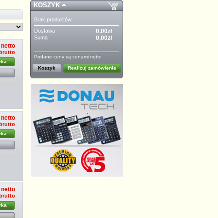
KOSZYK
Brak produktów
Dostawa
0,00zł
Suma
0,00zł
 netto
 brutto
Podane ceny są cenami netto
yka
Koszyk
Realizuj zamówienie
 netto
 brutto
yka
 netto
 brutto
yka