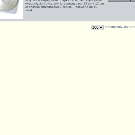
wpięcia do segregatora. Klapka zabezpieczająca przed
wypadnięciem płyty. Wymiary wewnętrzne 13 cm x 13 cm.
Jednostka sprzedażowa 1 sztuka. Pakowane po 10
sztuk.
przedmiotów na stro