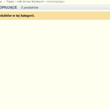
na
>
Papier
>
rolki do kas fiskalnych
> samokopiujące
OPIUJĄCE
0 produktów
duktów w tej kategorii.