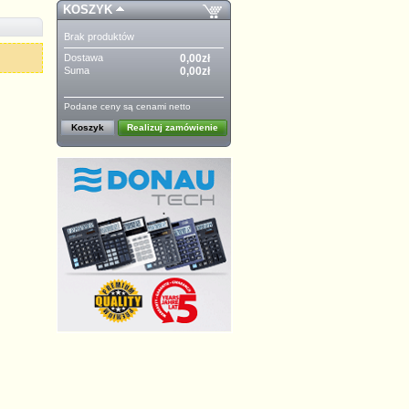
KOSZYK
Brak produktów
Dostawa
0,00zł
Suma
0,00zł
Podane ceny są cenami netto
Koszyk
Realizuj zamówienie