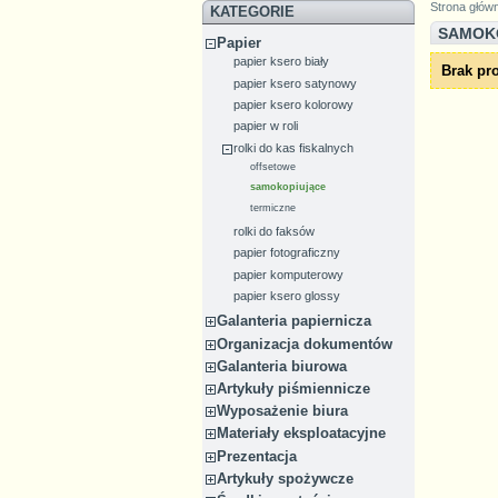
Strona głów
KATEGORIE
SAMOK
Papier
papier ksero biały
Brak pro
papier ksero satynowy
papier ksero kolorowy
papier w roli
rolki do kas fiskalnych
offsetowe
samokopiujące
termiczne
rolki do faksów
papier fotograficzny
papier komputerowy
papier ksero glossy
Galanteria papiernicza
Organizacja dokumentów
Galanteria biurowa
Artykuły piśmiennicze
Wyposażenie biura
Materiały eksploatacyjne
Prezentacja
Artykuły spożywcze