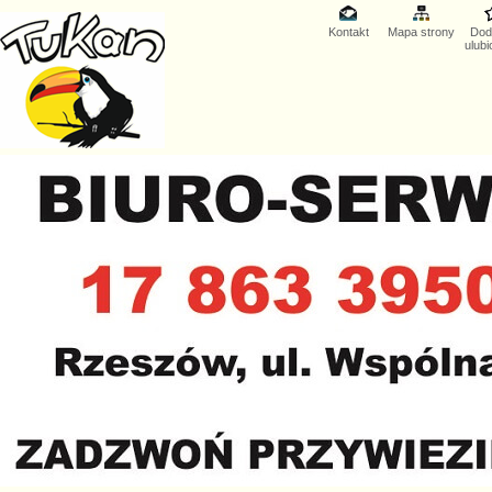
Kontakt
Mapa strony
Dod
ulub