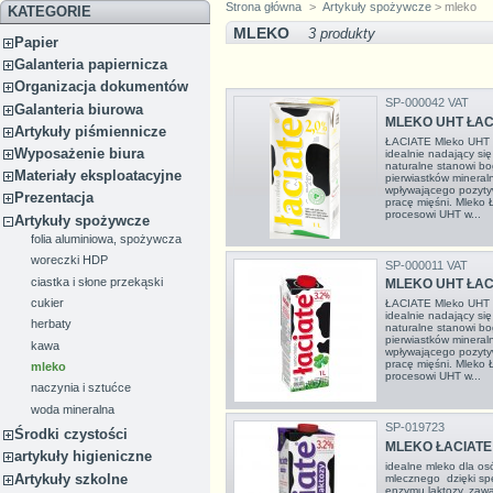
Strona główna
>
Artykuły spożywcze
> mleko
KATEGORIE
MLEKO
3 produkty
Papier
Galanteria papiernicza
Organizacja dokumentów
SP-000042 VAT
Galanteria biurowa
MLEKO UHT ŁACI
Artykuły piśmiennicze
ŁACIATE Mleko UHT 
Wyposażenie biura
idealnie nadający się 
naturalne stanowi bog
Materiały eksploatacyjne
pierwiastków mineral
wpływającego pozyty
Prezentacja
pracę mięśni. Mleko
procesowi UHT w...
Artykuły spożywcze
folia aluminiowa, spożywcza
woreczki HDP
SP-000011 VAT
ciastka i słone przekąski
MLEKO UHT ŁACI
cukier
ŁACIATE Mleko UHT 
idealnie nadający się 
herbaty
naturalne stanowi bog
pierwiastków mineral
kawa
wpływającego pozyty
pracę mięśni. Mleko
mleko
procesowi UHT w...
naczynia i sztućce
woda mineralna
SP-019723
Środki czystości
MLEKO ŁACIATE 
artykuły higieniczne
idealne mleko dla os
Artykuły szkolne
mlecznego dzięki sp
enzymu laktozy, zawa