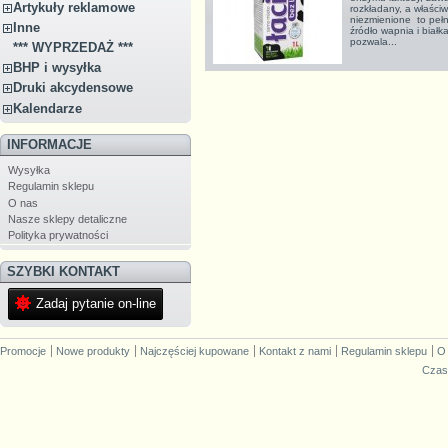
Artykuły reklamowe
rozkładany, a właści
niezmienione to peł
Inne
źródło wapnia i biał
pozwala...
*** WYPRZEDAŻ ***
BHP i wysyłka
Druki akcydensowe
Kalendarze
INFORMACJE
Wysyłka
Regulamin sklepu
O nas
Nasze sklepy detaliczne
Polityka prywatności
SZYBKI KONTAKT
Zadaj pytanie on-line
Promocje
Nowe produkty
Najczęściej kupowane
Kontakt z nami
Regulamin sklepu
O
Czas