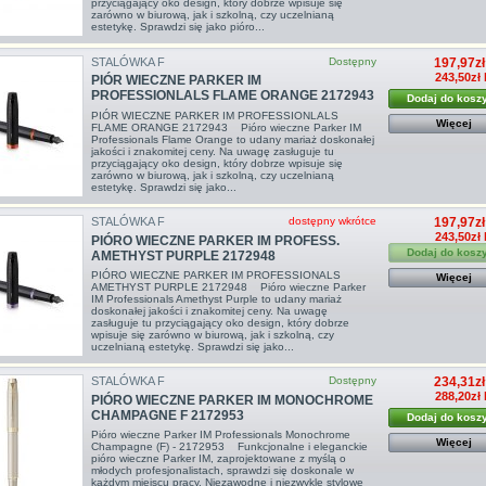
przyciągający oko design, który dobrze wpisuje się
zarówno w biurową, jak i szkolną, czy uczelnianą
estetykę. Sprawdzi się jako pióro...
STALÓWKA F
Dostępny
197,97zł
243,50zł 
PIÓR WIECZNE PARKER IM
PROFESSIONLALS FLAME ORANGE 2172943
Dodaj do kosz
PIÓR WIECZNE PARKER IM PROFESSIONLALS
Więcej
FLAME ORANGE 2172943 Pióro wieczne Parker IM
Professionals Flame Orange to udany mariaż doskonałej
jakości i znakomitej ceny. Na uwagę zasługuje tu
przyciągający oko design, który dobrze wpisuje się
zarówno w biurową, jak i szkolną, czy uczelnianą
estetykę. Sprawdzi się jako...
STALÓWKA F
dostępny wkrótce
197,97zł
243,50zł 
PIÓRO WIECZNE PARKER IM PROFESS.
Dodaj do kosz
AMETHYST PURPLE 2172948
PIÓRO WIECZNE PARKER IM PROFESSIONALS
Więcej
AMETHYST PURPLE 2172948 Pióro wieczne Parker
IM Professionals Amethyst Purple to udany mariaż
doskonałej jakości i znakomitej ceny. Na uwagę
zasługuje tu przyciągający oko design, który dobrze
wpisuje się zarówno w biurową, jak i szkolną, czy
uczelnianą estetykę. Sprawdzi się jako...
STALÓWKA F
Dostępny
234,31zł
288,20zł 
PIÓRO WIECZNE PARKER IM MONOCHROME
CHAMPAGNE F 2172953
Dodaj do kosz
Pióro wieczne Parker IM Professionals Monochrome
Więcej
Champagne (F) - 2172953 Funkcjonalne i eleganckie
pióro wieczne Parker IM, zaprojektowane z myślą o
młodych profesjonalistach, sprawdzi się doskonale w
każdym miejscu pracy. Niezawodne i niezwykle stylowe