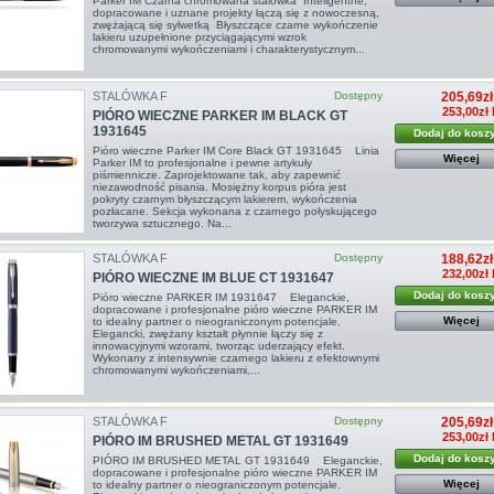
Parker IM Czarna chromowana stalówka Inteligentne,
dopracowane i uznane projekty łączą się z nowoczesną,
zwężającą się sylwetką Błyszczące czarne wykończenie
lakieru uzupełnione przyciągającymi wzrok
chromowanymi wykończeniami i charakterystycznym...
STALÓWKA F
Dostępny
205,69zł
253,00zł 
PIÓRO WIECZNE PARKER IM BLACK GT
1931645
Dodaj do kosz
Pióro wieczne Parker IM Core Black GT 1931645 Linia
Więcej
Parker IM to profesjonalne i pewne artykuły
piśmiennicze. Zaprojektowane tak, aby zapewnić
niezawodność pisania. Mosiężny korpus pióra jest
pokryty czarnym błyszczącym lakierem, wykończenia
pozłacane. Sekcja wykonana z czarnego połyskującego
tworzywa sztucznego. Na...
STALÓWKA F
Dostępny
188,62zł
232,00zł 
PIÓRO WIECZNE IM BLUE CT 1931647
Dodaj do kosz
Pióro wieczne PARKER IM 1931647 Eleganckie,
dopracowane i profesjonalne pióro wieczne PARKER IM
Więcej
to idealny partner o nieograniczonym potencjale.
Elegancki, zwężany kształt płynnie łączy się z
innowacyjnymi wzorami, tworząc uderzający efekt.
Wykonany z intensywnie czarnego lakieru z efektownymi
chromowanymi wykończeniami,...
STALÓWKA F
Dostępny
205,69zł
253,00zł 
PIÓRO IM BRUSHED METAL GT 1931649
Dodaj do kosz
PIÓRO IM BRUSHED METAL GT 1931649 Eleganckie,
dopracowane i profesjonalne pióro wieczne PARKER IM
Więcej
to idealny partner o nieograniczonym potencjale.