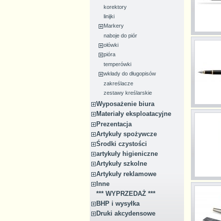
korektory
linijki
Markery
naboje do piór
ołówki
pióra
temperówki
wkłady do długopisów
zakreślacze
zestawy kreślarskie
Wyposażenie biura
Materiały eksploatacyjne
Prezentacja
Artykuły spożywcze
Środki czystości
artykuły higieniczne
Artykuły szkolne
Artykuły reklamowe
Inne
*** WYPRZEDAŻ ***
BHP i wysyłka
Druki akcydensowe