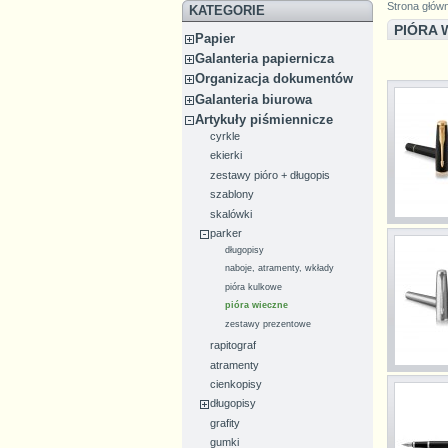
Strona głów
KATEGORIE
PIÓRA 
Papier
Galanteria papiernicza
Organizacja dokumentów
Galanteria biurowa
Artykuły piśmiennicze
cyrkle
ekierki
zestawy pióro + długopis
szablony
skalówki
parker
długopisy
naboje, atramenty, wkłady
pióra kulkowe
pióra wieczne
zestawy prezentowe
rapitograf
atramenty
cienkopisy
długopisy
grafity
gumki