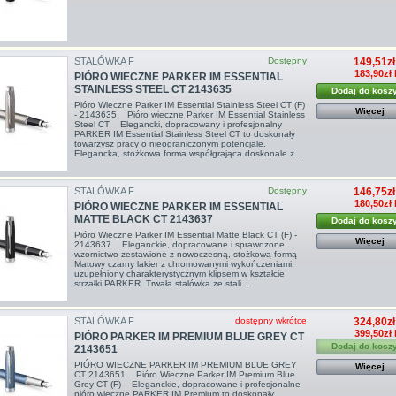
STALÓWKA F
Dostępny
149,51zł
183,90zł 
PIÓRO WIECZNE PARKER IM ESSENTIAL
STAINLESS STEEL CT 2143635
Dodaj do kosz
Pióro Wieczne Parker IM Essential Stainless Steel CT (F)
Więcej
- 2143635 Pióro wieczne Parker IM Essential Stainless
Steel CT Elegancki, dopracowany i profesjonalny
PARKER IM Essential Stainless Steel CT to doskonały
towarzysz pracy o nieograniczonym potencjale.
Elegancka, stożkowa forma współgrająca doskonale z...
STALÓWKA F
Dostępny
146,75zł
180,50zł 
PIÓRO WIECZNE PARKER IM ESSENTIAL
MATTE BLACK CT 2143637
Dodaj do kosz
Pióro Wieczne Parker IM Essential Matte Black CT (F) -
Więcej
2143637 Eleganckie, dopracowane i sprawdzone
wzornictwo zestawione z nowoczesną, stożkową formą
Matowy czarny lakier z chromowanymi wykończeniami,
uzupełniony charakterystycznym klipsem w kształcie
strzałki PARKER Trwała stalówka ze stali...
STALÓWKA F
dostępny wkrótce
324,80zł
399,50zł 
PIÓRO PARKER IM PREMIUM BLUE GREY CT
Dodaj do kosz
2143651
PIÓRO WIECZNE PARKER IM PREMIUM BLUE GREY
Więcej
CT 2143651 Pióro Wieczne Parker IM Premium Blue
Grey CT (F) Eleganckie, dopracowane i profesjonalne
pióro wieczne PARKER IM Premium to doskonały