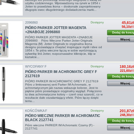
użytku codziennego. Wprowadzony na rynek w 1954 r.
Jotter to prawdziwa ikona – doskonale zaprojektowany
długopis owoc długoletniego doświadczenia marki...
2096860
Dostępny
45,61zł
56,10zł
PIÓRO PARKER JOTTER MAGENTA
+2NABOJE 2096860
Dodaj do kosz
PIÓRO PARKER JOTTER MAGENTA +2NABOJE
Więcej
2096860 Pióro Wieczne Parker Jotter Originals
Magenta (M) Jotter Originals to oryginalna ikona
designu pozwalająca chwytać inspirujące myśli i idee od
1954 r. Te pióra wieczne łączą w sobie wyróżniającą
sylwetkę linii Jotter, rozpoznawalne kliknięcie, klip w
kształcie...
WYCOFANY F
Dostępny
180,16zł
221,60zł 
PIÓRO PARKER IM ACHROMATIC GREY F
2127619
Dodaj do kosz
PIÓRO PARKER IM ACHROMATIC GREY F 2127619
Więcej
Pióro z limitowanej serii Parker IM Achromatic, w
achromatycznym jak nazwa wskazuje kolorze. Jest to
piękne pióro posiadające oryginalny wygląd. Połączono
tu dwa achromatyczne kolory – czerń oraz szarość, co w
rezultacie dało oszałamiający efekt. Pióro łączy dzięki
temu...
KOŃCÓWKA F
Dostępny
201,87zł
248,30zł 
PIÓRO WIECZNE PARKER IM ACHROMATIC
BLACK 2127741
Dodaj do kosz
Pióro wieczne PARKER IM Achromatic Czarny (F) -
Więcej
2127741