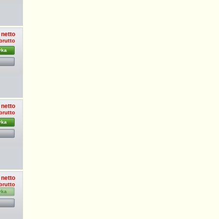
 netto
brutto
yka
 netto
brutto
yka
 netto
brutto
yka