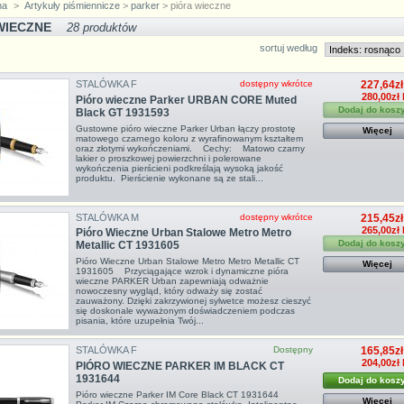
na
>
Artykuły piśmiennicze
>
parker
> pióra wieczne
WIECZNE
28 produktów
sortuj według
STALÓWKA F
dostępny wkrótce
227,64zł
280,00zł 
Pióro wieczne Parker URBAN CORE Muted
Dodaj do kosz
Black GT 1931593
Gustowne pióro wieczne Parker Urban łączy prostotę
Więcej
matowego czarnego koloru z wyrafinowanym kształtem
oraz złotymi wykończeniami. Cechy: Matowo czarny
lakier o proszkowej powierzchni i polerowane
wykończenia pierścieni podkreślają wysoką jakość
produktu. Pierścienie wykonane są ze stali...
STALÓWKA M
dostępny wkrótce
215,45zł
265,00zł 
Pióro Wieczne Urban Stalowe Metro Metro
Dodaj do kosz
Metallic CT 1931605
Pióro Wieczne Urban Stalowe Metro Metro Metallic CT
Więcej
1931605 Przyciągające wzrok i dynamiczne pióra
wieczne PARKER Urban zapewniają odważnie
nowoczesny wygląd, który odważy się zostać
zauważony. Dzięki zakrzywionej sylwetce możesz cieszyć
się doskonale wyważonym doświadczeniem podczas
pisania, które uzupełnia Twój...
STALÓWKA F
Dostępny
165,85zł
204,00zł 
PIÓRO WIECZNE PARKER IM BLACK CT
1931644
Dodaj do kosz
Pióro wieczne Parker IM Core Black CT 1931644
Więcej