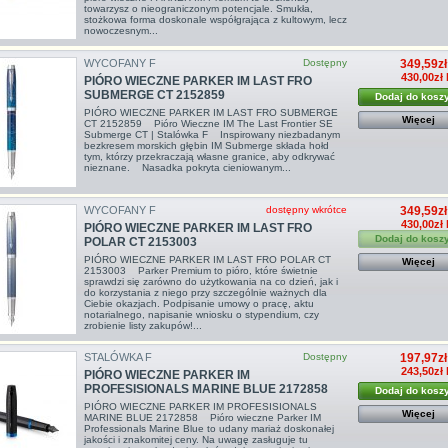
towarzysz o nieograniczonym potencjale. Smukła,
stożkowa forma doskonale współgrająca z kultowym, lecz
nowoczesnym...
WYCOFANY F
Dostępny
349,59zł
430,00zł 
PIÓRO WIECZNE PARKER IM LAST FRO
SUBMERGE CT 2152859
Dodaj do kosz
PIÓRO WIECZNE PARKER IM LAST FRO SUBMERGE
Więcej
CT 2152859 Pióro Wieczne IM The Last Frontier SE
Submerge CT | Stalówka F Inspirowany niezbadanym
bezkresem morskich głębin IM Submerge składa hołd
tym, którzy przekraczają własne granice, aby odkrywać
nieznane. Nasadka pokryta cieniowanym...
WYCOFANY F
dostępny wkrótce
349,59zł
430,00zł 
PIÓRO WIECZNE PARKER IM LAST FRO
Dodaj do kosz
POLAR CT 2153003
PIÓRO WIECZNE PARKER IM LAST FRO POLAR CT
Więcej
2153003 Parker Premium to pióro, które świetnie
sprawdzi się zarówno do użytkowania na co dzień, jak i
do korzystania z niego przy szczególnie ważnych dla
Ciebie okazjach. Podpisanie umowy o pracę, aktu
notarialnego, napisanie wniosku o stypendium, czy
zrobienie listy zakupów!...
STALÓWKA F
Dostępny
197,97zł
243,50zł 
PIÓRO WIECZNE PARKER IM
PROFESISIONALS MARINE BLUE 2172858
Dodaj do kosz
PIÓRO WIECZNE PARKER IM PROFESISIONALS
Więcej
MARINE BLUE 2172858 Pióro wieczne Parker IM
Professionals Marine Blue to udany mariaż doskonałej
jakości i znakomitej ceny. Na uwagę zasługuje tu