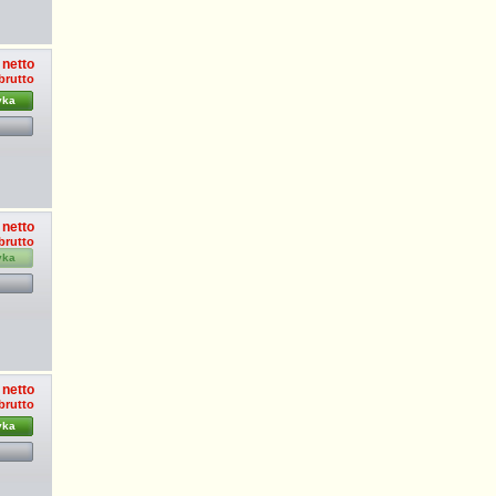
 netto
brutto
yka
 netto
brutto
yka
 netto
brutto
yka