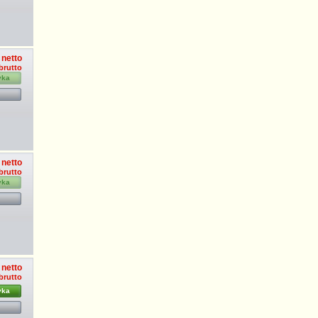
 netto
brutto
yka
 netto
brutto
yka
 netto
 brutto
yka