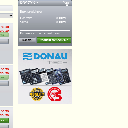
KOSZYK
Brak produktów
Dostawa
0,00zł
Suma
0,00zł
 netto
brutto
Podane ceny są cenami netto
yka
Koszyk
Realizuj zamówienie
 netto
brutto
yka
 netto
brutto
yka