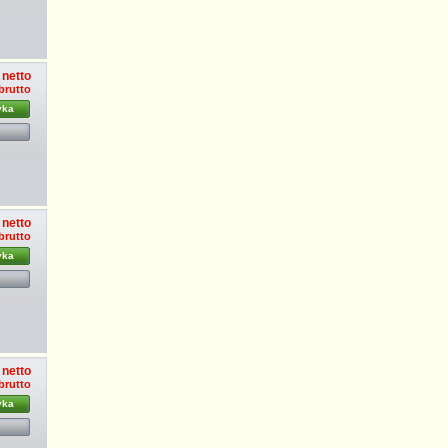
 netto
 brutto
yka
 netto
brutto
yka
 netto
brutto
yka