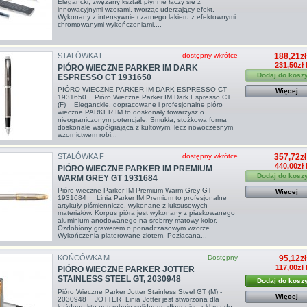
Elegancki, zwężany kształt płynnie łączy się z
innowacyjnymi wzorami, tworząc uderzający efekt.
Wykonany z intensywnie czarnego lakieru z efektownymi
chromowanymi wykończeniami,...
STALÓWKA F
dostępny wkrótce
188,21zł
231,50zł 
PIÓRO WIECZNE PARKER IM DARK
Dodaj do kosz
ESPRESSO CT 1931650
PIÓRO WIECZNE PARKER IM DARK ESPRESSO CT
Więcej
1931650 Pióro Wieczne Parker IM Dark Espresso CT
(F) Eleganckie, dopracowane i profesjonalne pióro
wieczne PARKER IM to doskonały towarzysz o
nieograniczonym potencjale. Smukła, stożkowa forma
doskonale współgrająca z kultowym, lecz nowoczesnym
wzornictwem robi...
STALÓWKA F
dostępny wkrótce
357,72zł
440,00zł 
PIÓRO WIECZNE PARKER IM PREMIUM
Dodaj do kosz
WARM GREY GT 1931684
Pióro wieczne Parker IM Premium Warm Grey GT
Więcej
1931684 Linia Parker IM Premium to profesjonalne
artykuły piśmiennicze, wykonane z luksusowych
materiałów. Korpus pióra jest wykonany z piaskowanego
aluminium anodowanego na srebrny matowy kolor.
Ozdobiony grawerem o ponadczasowym wzorze.
Wykończenia platerowane złotem. Pozłacana...
KOŃCÓWKA M
Dostępny
95,12zł
117,00zł
PIÓRO WIECZNE PARKER JOTTER
STAINLESS STEEL GT, 2030948
Dodaj do kosz
Pióro Wieczne Parker Jotter Stainless Steel GT (M) -
Więcej
2030948 JOTTER Linia Jotter jest stworzona dla
każdego kto potrzebuję solidnego długopisu z klasą do