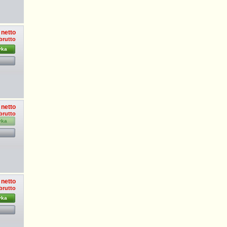
 netto
brutto
yka
 netto
brutto
yka
 netto
brutto
yka