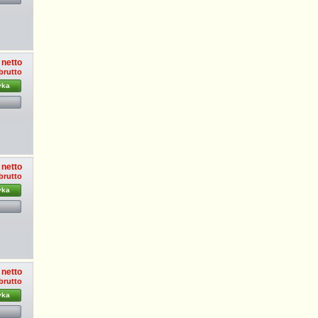
 netto
brutto
yka
 netto
brutto
yka
 netto
brutto
yka