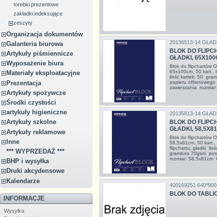
torebki prezentowe
zakładki indeksujące
zeszyty
Organizacja dokumentów
20136513-14 GŁAD
Galanteria biurowa
BLOK DO FLIPC
Artykuły piśmiennicze
GŁADKI, 65X10
Wyposażenie biura
Blok do flipchartów
65x100cm, 50 kart., b
Materiały eksploatacyjne
ilość kartek: 50 gr
Prezentacja
papieru offsetowego
zawieszania rozmiar
Artykuły spożywcze
Środki czystości
artykuły higieniczne
20135813-14 GŁAD
Artykuły szkolne
BLOK DO FLIPC
GŁADKI, 58,5X8
Artykuły reklamowe
Blok do flipchartów
Inne
58,5x81cm, 50 kart.
flipchartu, gładki il
*** WYPRZEDAŻ ***
gramtura 70gsm pos
rozmiar: 58,5x81cm k
BHP i wysyłka
Druki akcydensowe
Kalendarze
400169251 640*900
BLOK DO TABLIC
INFORMACJE
Wysyłka