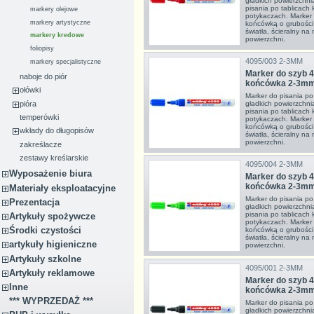
gładkich powierzchn
pisania po tablicach 
markery olejowe
potykaczach. Marker n
markery artystyczne
końcówką o grubości 
światła, ścieralny na
markery kredowe
powierzchni.
foliopisy
4095/003 2-3MM
markery specjalistyczne
Marker do szyb 4
naboje do piór
końcówka 2-3m
ołówki
Marker do pisania po 
pióra
gładkich powierzchn
pisania po tablicach 
temperówki
potykaczach. Marker n
końcówką o grubości 
wkłady do długopisów
światła, ścieralny na
powierzchni.
zakreślacze
zestawy kreślarskie
4095/004 2-3MM
Wyposażenie biura
Marker do szyb 4
końcówka 2-3m
Materiały eksploatacyjne
Marker do pisania po 
Prezentacja
gładkich powierzchn
pisania po tablicach 
Artykuły spożywcze
potykaczach. Marker n
Środki czystości
końcówką o grubości 
światła, ścieralny na
artykuły higieniczne
powierzchni.
Artykuły szkolne
4095/001 2-3MM
Artykuły reklamowe
Marker do szyb 4
Inne
końcówka 2-3m
*** WYPRZEDAŻ ***
Marker do pisania po 
gładkich powierzchn