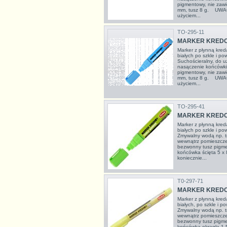
pigmentowy, nie zawi
mm, tusz 8 g. UWAG
użyciem...
TO-295-11
MARKER KREDOW
Marker z płynną kredą
białych po szkle i po
Suchościeralny, do 
nasączenie końcówki
pigmentowy, nie zawi
mm, tusz 8 g. UWAG
użyciem...
TO-295-41
MARKER KREDO
Marker z płynną kredą
białych po szkle i po
Zmywalny wodą np. t
wewnątrz pomieszcze
bezwonny tusz pigme
końcówka ścięta 5 
koniecznie...
T0-297-71
MARKER KREDO
Marker z płynną kredą
białych, po szkle i p
Zmywalny wodą np. t
wewnątrz pomieszcze
bezwonny tusz pigme
końcówka okrągła 1