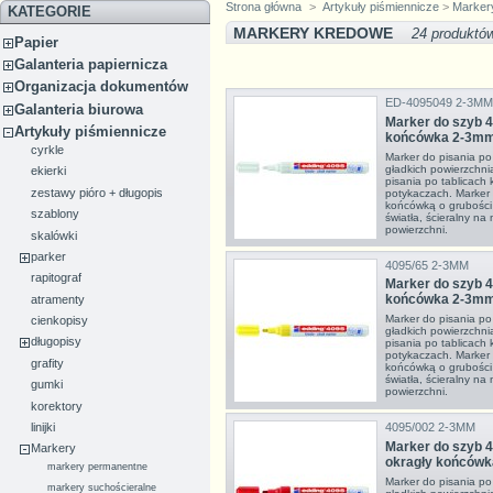
Strona główna
>
Artykuły piśmiennicze
>
Marker
KATEGORIE
MARKERY KREDOWE
24 produktó
Papier
Galanteria papiernicza
Organizacja dokumentów
ED-4095049 2-3MM
Galanteria biurowa
Marker do szyb 4
Artykuły piśmiennicze
końcówka 2-3m
cyrkle
Marker do pisania po 
gładkich powierzchn
ekierki
pisania po tablicach 
zestawy pióro + długopis
potykaczach. Marker n
końcówką o grubości 
szablony
światła, ścieralny na
powierzchni.
skalówki
parker
4095/65 2-3MM
rapitograf
Marker do szyb 4
końcówka 2-3m
atramenty
Marker do pisania po 
cienkopisy
gładkich powierzchn
długopisy
pisania po tablicach 
potykaczach. Marker n
grafity
końcówką o grubości 
światła, ścieralny na
gumki
powierzchni.
korektory
4095/002 2-3MM
linijki
Marker do szyb 
Markery
okragły końców
markery permanentne
Marker do pisania po 
markery suchościeralne