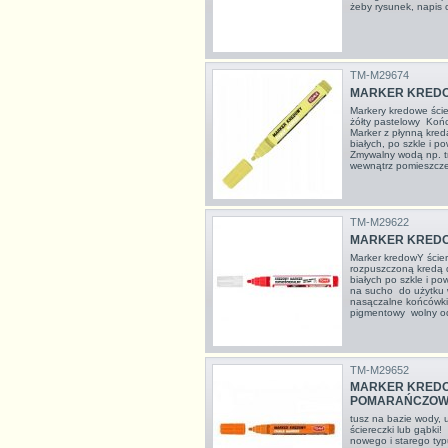
żeby rysunek, napis c
TM-M29674
MARKER KREDO
Markery kredowe ści
żółty pastelowy Koń
Marker z płynną kredą
białych, po szkle i p
Zmywalny wodą np. t
wewnątrz pomieszczeń
TM-M29622
MARKER KREDO
Marker kredowY ście
rozpuszczoną kredą d
białych po szkle i p
na sucho do użytku
nasączalne końcówki
pigmentowy wolny od
TM-M29652
MARKER KREDO
POMARAŃCZOW
tusz na bazie wody,
ściereczki lub gąbki!
nowego i starego typ