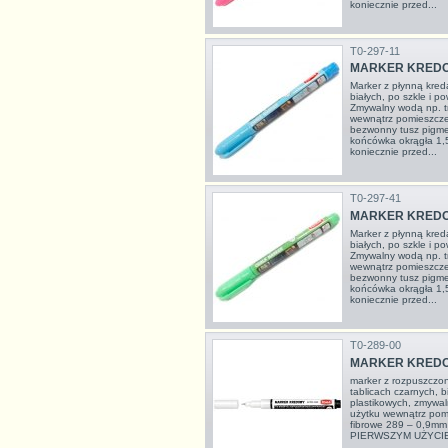
koniecznie przed...
T0-297-11
MARKER KREDOW
Marker z płynną kredą
białych, po szkle i p
Zmywalny wodą np. t
wewnątrz pomieszcze
bezwonny tusz pigme
końcówka okrągła 1
koniecznie przed...
T0-297-41
MARKER KREDO
Marker z płynną kredą
białych, po szkle i p
Zmywalny wodą np. t
wewnątrz pomieszcze
bezwonny tusz pigme
końcówka okrągła 1
koniecznie przed...
T0-289-00
MARKER KREDO
marker z rozpuszczon
tablicach czarnych, b
plastikowych, zmywal
użytku wewnątrz pom
fibrowe 289 – 0,9m
PIERWSZYM UŻYCIE