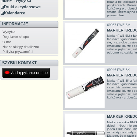
BHP i wysyłka
pisania po tablicach 
potykaczach. Marker n
Druki akcydensowe
końcówką o grubości 
światła, ścieralny na
Kalendarze
powierzchni.
INFORMACJE
69937 PWE-5M
MARKER KREDOW
Wysyłka
Marker PWE-5M z far
Regulamin sklepu
tablicach ”gastronomi
O nas
się; - szerokie zasto
kwiaciarni, biurze p
Nasze sklepy detaliczne
salonie piękności, sa
Polityka prywatności
odporne na działanie
SZYBKI KONTAKT
69946 PWE-8K
Zadaj pytanie on-line
MARKER KREDOW
Marker PWE-8K z far
tablicach ”gastronomi
- szerokie zastosowan
kwiaciarni, biurze p
salonie piękności, sa
końcówka - grubość..
MARKER KREDO
Marker do szkła RMG-
dzieci Niech nie zmyl
jeden z kilkunastu m
może się na chwilę r
Dlatego, że w razie 