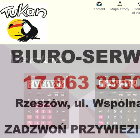
Kontakt
Mapa strony
Dod
ulub