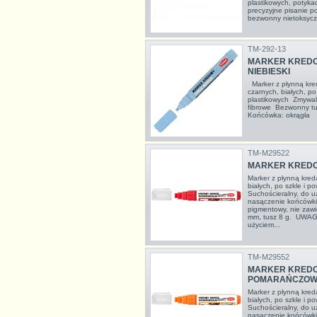
plastikowych, potyka
precyzyjne pisanie p
bezwonny nietoksyczn
TM-292-13
MARKER KREDO
NIEBIESKI
Marker z płynną kre
czarnych, białych, po
plastikowych Zmywa
fibrowe Bezwonny tu
Końcówka: okrągła
TM-M29522
MARKER KREDO
Marker z płynną kredą
białych, po szkle i p
Suchościeralny, do 
nasączenie końcówki
pigmentowy, nie zaw
mm, tusz 8 g. UWAGA
użyciem...
TM-M29552
MARKER KREDO
POMARAŃCZOW
Marker z płynną kredą
białych, po szkle i p
Suchościeralny, do 
nasączenie końcówki