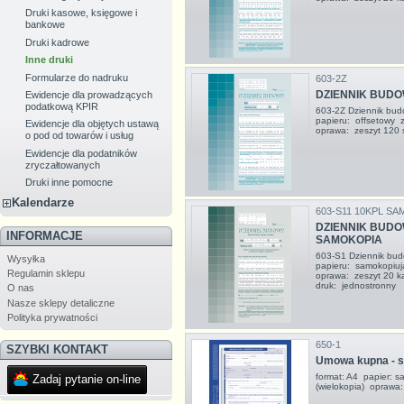
Druki kasowe, księgowe i
bankowe
Druki kadrowe
Inne druki
Formularze do nadruku
603-2Z
DZIENNIK BUDOW
Ewidencje dla prowadzących
podatkową KPIR
603-2Z Dziennik bu
papieru: offsetowy 
Ewidencje dla objętych ustawą
oprawa: zeszyt 120 
o pod od towarów i usług
Ewidencje dla podatników
zryczałtowanych
Druki inne pomocne
Kalendarze
603-S11 10KPL S
DZIENNIK BUDO
INFORMACJE
SAMOKOPIA
603-S1 Dziennik bu
Wysyłka
papieru: samokopiuj
Regulamin sklepu
oprawa: zeszyt 20 kar
druk: jednostronny
O nas
Nasze sklepy detaliczne
Polityka prywatności
650-1
SZYBKI KONTAKT
Umowa kupna - s
format: A4 papier: s
Zadaj pytanie on-line
(wielokopia) oprawa: