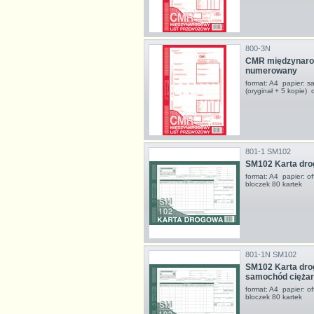
800-3N
CMR międzynarod
numerowany
format: A4 papier: s
(oryginał + 5 kopie)
801-1 SM102
SM102 Karta dr
format: A4 papier: o
bloczek 80 kartek
801-1N SM102
SM102 Karta dr
samochód cięża
format: A4 papier: o
bloczek 80 kartek