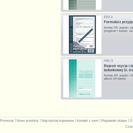
E03-3
Formularz przyję
format: A5 papier: s
(oryginał + kopia) o
H91-3
Rejestr mycia i 
ładunkowej śr. tr
format: A5 papier: 
album 16 kartek
Promocje
Nowe produkty
Najczęściej kupowane
Kontakt z nami
Regulamin sklepu
O
Czas