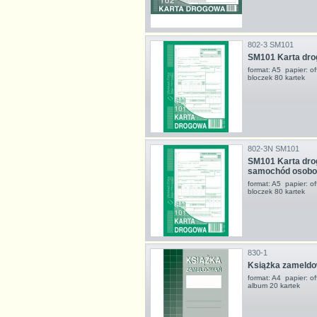
802-3 SM101
SM101 Karta dr
format: A5 papier: o
bloczek 80 kartek
802-3N SM101
SM101 Karta dr
samochód osob
format: A5 papier: o
bloczek 80 kartek
830-1
Książka zameld
format: A4 papier: o
album 20 kartek