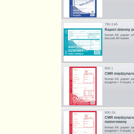
790-3 A5
Raport dzienny p
format: A5 papier: 
bloczek 80 kartek
800-1
CMR międzynarod
format: A4 papier: s
(oryginał + 3 kopie)
800-1N
CMR międzynarod
numerowany
format: A4 papier: s
(oryginał + 3 kopie)