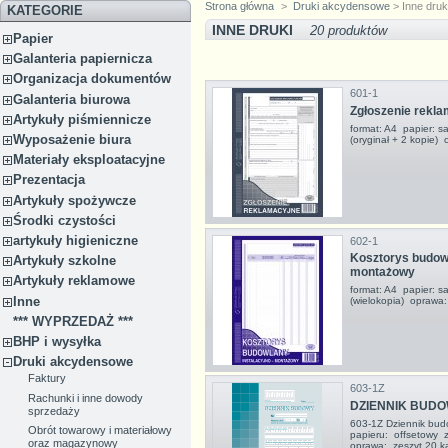
Strona główna
>
Druki akcydensowe
> Inne druk
KATEGORIE
INNE DRUKI
20 produktów
Papier
Galanteria papiernicza
Organizacja dokumentów
601-1
Galanteria biurowa
Zgłoszenie rekl
Artykuły piśmiennicze
format: A4 papier: s
Wyposażenie biura
(oryginał + 2 kopie)
Materiały eksploatacyjne
Prezentacja
Artykuły spożywcze
Środki czystości
artykuły higieniczne
602-1
Kosztorys budowl
Artykuły szkolne
montażowy
Artykuły reklamowe
format: A4 papier: s
Inne
(wielokopia) oprawa:
*** WYPRZEDAŻ ***
BHP i wysyłka
Druki akcydensowe
Faktury
603-1Z
Rachunki i inne dowody
DZIENNIK BUDOW
sprzedaży
603-1Z Dziennik bu
Obrót towarowy i materiałowy
papieru: offsetowy 
oraz magazynowy
oprawa: zeszyt 20 k