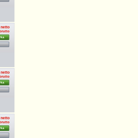
 netto
brutto
yka
 netto
brutto
yka
 netto
brutto
yka