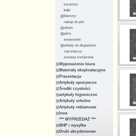
korektory
linijki
Markery
naboje do piór
ołówki
pióra
temperówki
wkłady do długopisów
zakreślacze
zestawy kreślarskie
Wyposażenie biura
Materiały eksploatacyjne
Prezentacja
Artykuły spożywcze
Środki czystości
artykuły higieniczne
Artykuły szkolne
Artykuły reklamowe
Inne
*** WYPRZEDAŻ ***
BHP i wysyłka
Druki akcydensowe