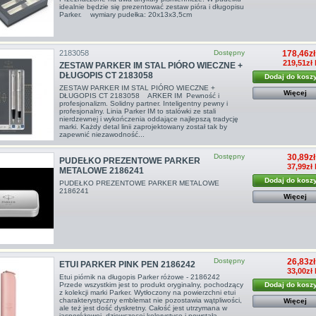
idealnie będzie się prezentować zestaw pióra i długopisu
Parker. wymiary pudełka: 20x13x3,5cm
2183058
Dostępny
178,46zł
219,51zł 
ZESTAW PARKER IM STAL PIÓRO WIECZNE +
DŁUGOPIS CT 2183058
Dodaj do kosz
ZESTAW PARKER IM STAL PIÓRO WIECZNE +
Więcej
DŁUGOPIS CT 2183058 ARKER IM Pewność i
profesjonalizm. Solidny partner. Inteligentny pewny i
profesjonalny. Linia Parker IM to stalówki ze stali
nierdzewnej i wykończenia oddające najlepszą tradycję
marki. Każdy detal linii zaprojektowany został tak by
zapewnić niezawodność...
Dostępny
30,89zł
PUDEŁKO PREZENTOWE PARKER
37,99zł
METALOWE 2186241
Dodaj do kosz
PUDEŁKO PREZENTOWE PARKER METALOWE
2186241
Więcej
Dostępny
26,83zł
ETUI PARKER PINK PEN 2186242
33,00zł
Etui piórnik na długopis Parker różowe - 2186242
Dodaj do kosz
Przede wszystkim jest to produkt oryginalny, pochodzący
z kolekcji marki Parker. Wytłoczony na powierzchni etui
charakterystyczny emblemat nie pozostawia wątpliwości,
Więcej
ale też jest dość dyskretny. Całość jest utrzymana w
jasnoróżowej, dziewczęcej kolorystyce i powstała...