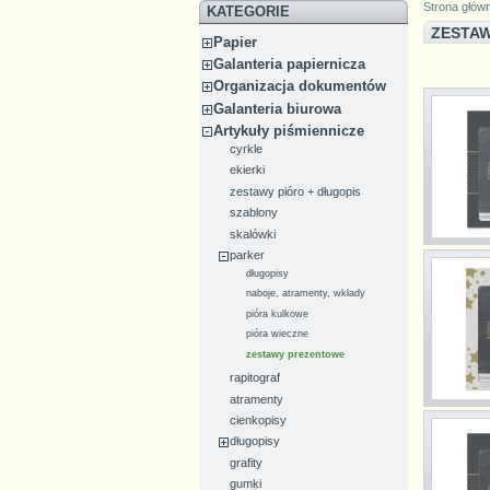
Strona głów
KATEGORIE
ZESTA
Papier
Galanteria papiernicza
Organizacja dokumentów
Galanteria biurowa
Artykuły piśmiennicze
cyrkle
ekierki
zestawy pióro + długopis
szablony
skalówki
parker
długopisy
naboje, atramenty, wkłady
pióra kulkowe
pióra wieczne
zestawy prezentowe
rapitograf
atramenty
cienkopisy
długopisy
grafity
gumki