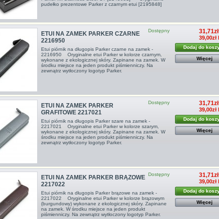
pudełko prezentowe Parker z czarnym etui [2195848]
Dostępny
31,71zł
ETUI NA ZAMEK PARKER CZARNE
39,00zł
2216950
Dodaj do kosz
Etui piórnik na długopis Parker czarne na zamek -
2216950 Oryginalne etui Parker w kolorze czarnym,
Więcej
wykonane z ekologicznej skóry. Zapinane na zamek. W
środku miejsce na jeden produkt piśmienniczy. Na
zewnątrz wytłoczony logotyp Parker.
Dostępny
31,71zł
ETUI NA ZAMEK PARKER
39,00zł
GRAFITOWE 2217021
Dodaj do kosz
Etui piórnik na długopis Parker szare na zamek -
2217021 Oryginalne etui Parker w kolorze szarym,
Więcej
wykonane z ekologicznej skóry. Zapinane na zamek. W
środku miejsce na jeden produkt piśmienniczy. Na
zewnątrz wytłoczony logotyp Parker.
Dostępny
31,71zł
ETUI NA ZAMEK PARKER BRĄZOWE
39,00zł
2217022
Dodaj do kosz
Etui piórnik na długopis Parker brązowe na zamek -
2217022 Oryginalne etui Parker w kolorze brązowym
Więcej
(burgundowy) wykonane z ekologicznej skóry. Zapinane
na zamek. W środku miejsce na jeden produkt
piśmienniczy. Na zewnątrz wytłoczony logotyp Parker.