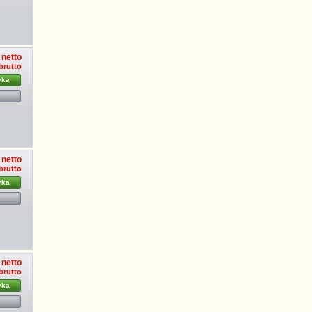
 netto
brutto
yka
 netto
brutto
yka
 netto
 brutto
yka