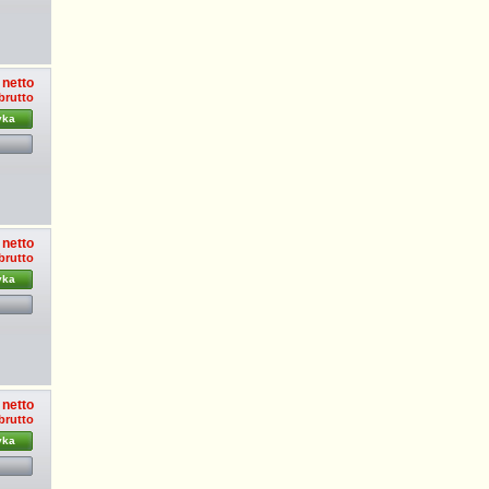
 netto
brutto
yka
 netto
 brutto
yka
 netto
 brutto
yka