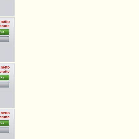
 netto
 brutto
yka
 netto
brutto
yka
 netto
brutto
yka