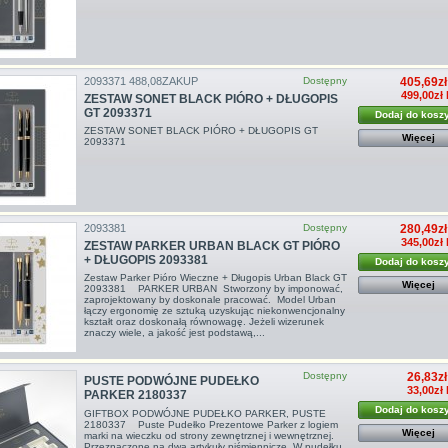
2093371 488,08ZAKUP
Dostępny
405,69zł
499,00zł 
ZESTAW SONET BLACK PIÓRO + DŁUGOPIS
GT 2093371
Dodaj do kosz
ZESTAW SONET BLACK PIÓRO + DŁUGOPIS GT
Więcej
2093371
2093381
Dostępny
280,49zł
345,00zł 
ZESTAW PARKER URBAN BLACK GT PIÓRO
+ DŁUGOPIS 2093381
Dodaj do kosz
Zestaw Parker Pióro Wieczne + Długopis Urban Black GT
Więcej
2093381 PARKER URBAN Stworzony by imponować,
zaprojektowany by doskonale pracować. Model Urban
łączy ergonomię ze sztuką uzyskując niekonwencjonalny
kształt oraz doskonałą równowagę. Jeżeli wizerunek
znaczy wiele, a jakość jest podstawą,...
Dostępny
26,83zł
PUSTE PODWÓJNE PUDEŁKO
33,00zł
PARKER 2180337
Dodaj do kosz
GIFTBOX PODWÓJNE PUDEŁKO PARKER, PUSTE
2180337 Puste Pudełko Prezentowe Parker z logiem
Więcej
marki na wieczku od strony zewnętrznej i wewnętrznej.
Przeznaczone na dwa artykuły piśmiennicze. W pudełku