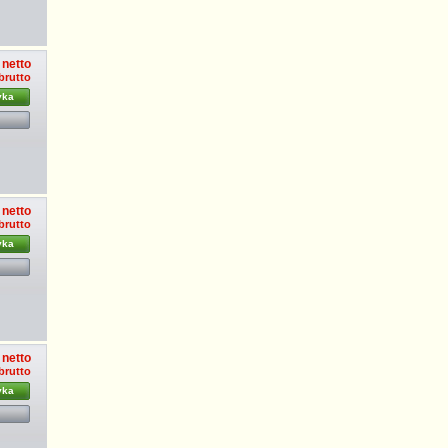
 netto
 brutto
yka
 netto
 brutto
yka
 netto
 brutto
yka