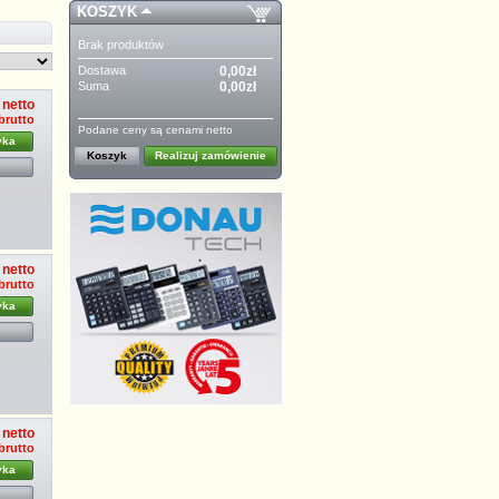
KOSZYK
Brak produktów
Dostawa
0,00zł
Suma
0,00zł
 netto
brutto
Podane ceny są cenami netto
yka
Koszyk
Realizuj zamówienie
 netto
brutto
yka
 netto
brutto
yka