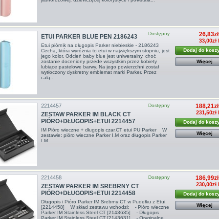
Dostępny
26,83zł
ETUI PARKER BLUE PEN 2186243
33,00zł
Etui piórnik na długopis Parker niebieskie - 2186243
Dodaj do kosz
Cechą, która wyróżnia to etui w największym stopniu, jest
jego kolor. Odcień baby blue jest uniwersalny, choć
zostanie doceniony przede wszystkim przez kobiety
Więcej
lubiące pastelowe barwy. Na jego powierzchni został
wytłoczony dyskretny emblemat marki Parker. Przez
całą...
2214457
Dostępny
188,21zł
231,50zł 
ZESTAW PARKER IM BLACK CT
PIÓRO+DŁUGOPIS+ETUI 2214457
Dodaj do kosz
IM Pióro wieczne + długopis czar.CT etui PU Parker W
Więcej
zestawie: pióro wieczne Parker I.M oraz długopis Parker
I.M.
2214458
Dostępny
186,99zł
230,00zł 
ZESTAW PARKER IM SREBRNY CT
PIÓRO+DŁUGOPIS+ETUI 2214458
Dodaj do kosz
Długopis i Pióro Parker IM Srebrny CT w Pudełku z Etui
Więcej
[2214458] W skład zestawu wchodzi: - Pióro wieczne
Parker IM Stainless Steel CT [2143635] - Długopis
Parker IM Stainless Steel CT [2143631] - Oryginalne