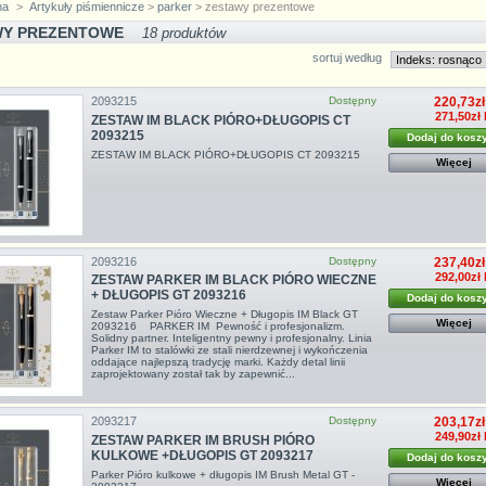
na
>
Artykuły piśmiennicze
>
parker
> zestawy prezentowe
WY PREZENTOWE
18 produktów
sortuj według
2093215
Dostępny
220,73zł
271,50zł 
ZESTAW IM BLACK PIÓRO+DŁUGOPIS CT
2093215
Dodaj do kosz
ZESTAW IM BLACK PIÓRO+DŁUGOPIS CT 2093215
Więcej
2093216
Dostępny
237,40zł
292,00zł 
ZESTAW PARKER IM BLACK PIÓRO WIECZNE
+ DŁUGOPIS GT 2093216
Dodaj do kosz
Zestaw Parker Pióro Wieczne + Długopis IM Black GT
Więcej
2093216 PARKER IM Pewność i profesjonalizm.
Solidny partner. Inteligentny pewny i profesjonalny. Linia
Parker IM to stalówki ze stali nierdzewnej i wykończenia
oddające najlepszą tradycję marki. Każdy detal linii
zaprojektowany został tak by zapewnić...
2093217
Dostępny
203,17zł
249,90zł 
ZESTAW PARKER IM BRUSH PIÓRO
KULKOWE +DŁUGOPIS GT 2093217
Dodaj do kosz
Parker Pióro kulkowe + długopis IM Brush Metal GT -
Więcej