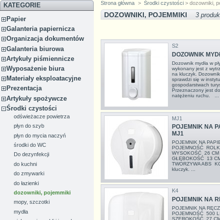
Strona główna
>
Środki czystości
> dozowniki, p
KATEGORIE
DOZOWNIKI, POJEMMIKI
3 produk
Papier
Galanteria papiernicza
Organizacja dokumentów
S2
Galanteria biurowa
DOZOWNIK MYDŁA
Artykuły piśmiennicze
Dozownik mydła w pły
Wyposażenie biura
wykonany jest z wyt
na kluczyk. Dozownik
Materiały eksploatacyjne
sprawdzi się w instyt
gospodarstwach tury
Prezentacja
Przeznaczony jest d
natężeniu ruchu. ...
Artykuły spożywcze
Środki czystości
odświeżacze powietrza
MJ1
płyn do szyb
POJEMNIK NA P
MJ1
płyn do mycia naczyń
POJEMNIK NA PAP
środki do WC
POJEMNOŚĆ ROLKA
WYSOKOŚĆ 26 CM
Do dezynfekcji
GŁĘBOKOŚĆ 13 C
do kuchni
TWORZYWA ABS KO
kluczyk. ...
do zmywarki
do łazienki
K4
dozowniki, pojemmiki
POJEMNIK NA R
mopy, szczotki
POJEMNIK NA RĘC
mydła
POJEMNOŚĆ 500 
SZEROKOŚĆ 27 C