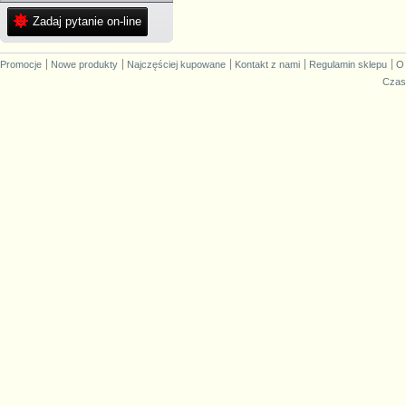
Zadaj pytanie on-line
Promocje
Nowe produkty
Najczęściej kupowane
Kontakt z nami
Regulamin sklepu
O
Czas