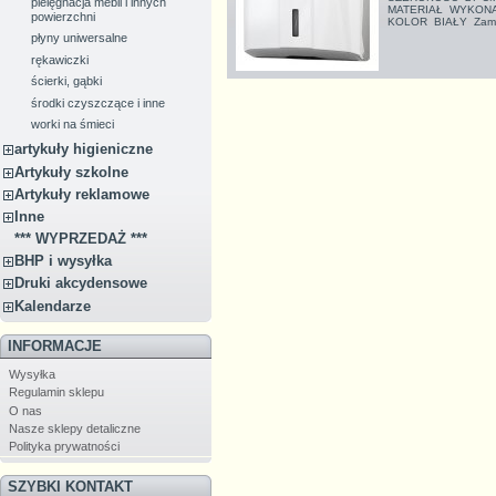
pielęgnacja mebli i innych
MATERIAŁ WYKON
powierzchni
KOLOR BIAŁY Zamyk
płyny uniwersalne
rękawiczki
ścierki, gąbki
środki czyszczące i inne
worki na śmieci
artykuły higieniczne
Artykuły szkolne
Artykuły reklamowe
Inne
*** WYPRZEDAŻ ***
BHP i wysyłka
Druki akcydensowe
Kalendarze
INFORMACJE
Wysyłka
Regulamin sklepu
O nas
Nasze sklepy detaliczne
Polityka prywatności
SZYBKI KONTAKT