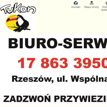
Kontakt
Mapa strony
Dod
ulub