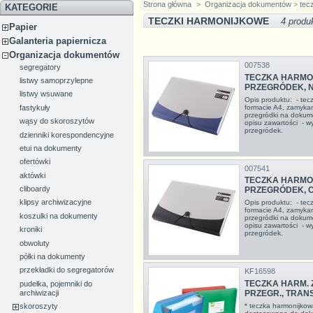
Strona główna
>
Organizacja dokumentów
>
tec
KATEGORIE
TECZKI HARMONIJKOWE
4 produ
Papier
Galanteria papiernicza
Organizacja dokumentów
007538
segregatory
TECZKA HARMON
listwy samoprzylepne
PRZEGRÓDEK, N
listwy wsuwane
Opis produktu: - te
fastykuły
formacie A4, zamyka
przegródki na dokum
wąsy do skoroszytów
opisu zawartości - w
przegródek.
dzienniki korespondencyjne
etui na dokumenty
ofertówki
007541
aktówki
TECZKA HARMON
cliboardy
PRZEGRÓDEK, 
klipsy archiwizacyjne
Opis produktu: - te
formacie A4, zamyka
koszulki na dokumenty
przegródki na dokum
opisu zawartości - w
kroniki
przegródek.
obwoluty
półki na dokumenty
przekładki do segregatorów
KF16598
TECZKA HARM. Z
pudełka, pojemniki do
archiwizacji
PRZEGR., TRANS
* teczka harmonijkow
skoroszyty