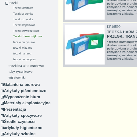
dostosowane do dok
teczki
polipropylenu o grubo
zamykana za pomocą
Teczki ofertowe
wewnątrz, na stronie
kieszonkę z klapką * 
Teczki z gumką
Teczki z rączką
Teczki kopertowe
KF16599
Teczki zawieszkowe
TECZKA HARM. Z
PRZEGR., TRANS
Teczki harmonijkowe
* teczka harmonijkow
teczki na rysunki
dostosowane do dok
teczki wiązane
polipropylenu o grubo
zamykana za pomocą
teczki na rzep
wewnątrz, na stronie
kieszonkę z klapką * 
teczki do podpisu
teczki na akta osobowe
tuby rysunkowe
wizytowniki
Galanteria biurowa
Artykuły piśmiennicze
Wyposażenie biura
Materiały eksploatacyjne
Prezentacja
Artykuły spożywcze
Środki czystości
artykuły higieniczne
Artykuły szkolne