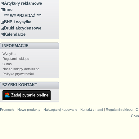
Artykuły reklamowe
Inne
*** WYPRZEDAŻ ***
BHP i wysyłka
Druki akcydensowe
Kalendarze
INFORMACJE
Wysyłka
Regulamin sklepu
O nas
Nasze sklepy detaliczne
Polityka prywatności
SZYBKI KONTAKT
Zadaj pytanie on-line
Promocje
Nowe produkty
Najczęściej kupowane
Kontakt z nami
Regulamin sklepu
O
Czas