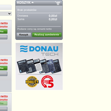
KOSZYK
Brak produktów
Dostawa
0,00zł
Suma
0,00zł
 netto
 brutto
Podane ceny są cenami netto
yka
Koszyk
Realizuj zamówienie
 netto
 brutto
yka
 netto
 brutto
yka