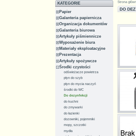
Strona głów
KATEGORIE
DO DE
Papier
Galanteria papiernicza
Organizacja dokumentów
Galanteria biurowa
Artykuły piśmiennicze
Wyposażenie biura
Materiały eksploatacyjne
Prezentacja
Artykuły spożywcze
Środki czystości
odświeżacze powietrza
płyn do szyb
płyn do mycia naczyń
środki do WC
Do dezynfekcji
do kuchni
do zmywarki
do łazienki
dozowniki, pojemmiki
mopy, szczotki
mydła