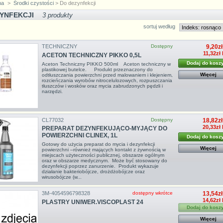
na
>
Środki czystości
> Do dezynfekcji
ZYNFEKCJI
3 produkty
sortuj według
TECHNICZNY
Dostępny
9,20zł
11,32zł
ACETON TECHNICZNY PIKKO 0,5L
Dodaj do kosz
Aceton Techniczny PIKKO 500ml Aceton techniczny w
plastikowej butelce. Produkt przeznaczony do
Więcej
odtłuszczania powierzchni przed malowaniem i klejeniem,
rozcieńczania wyrobów nitrocelulozowych, rozpuszczania
tłuszczów i wosków oraz mycia zabrudzonych pędzli i
narzędzi.
CL77032
Dostępny
18,82zł
20,33zł
PREPARAT DEZYNFEKUJĄCO-MYJĄCY DO
POWIERZCHNI CLINEX, 1L
Dodaj do kosz
Gotowy do użycia preparat do mycia i dezynfekcji
Więcej
powierzchni –również mających kontakt z żywnością w
miejscach użyteczności publicznej, obszarze ogólnym
oraz w obszarze medycznym. Może być stosowany do
dezynfekcji poprzez zanurzenie. Produkt wykazuje
działanie bakteriobójcze, drożdżobójcze oraz
wirusobójcze (w...
3M-4054596798328
dostępny wkrótce
13,54zł
14,62zł
PLASTRY UNIWER.VISCOPLAST 24
Dodaj do kosz
Więcej