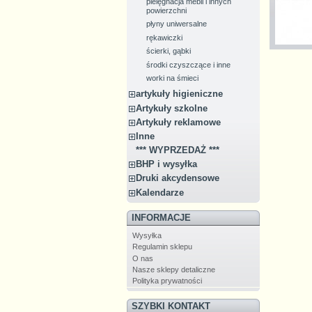
pielęgnacja mebli i innych
powierzchni
płyny uniwersalne
rękawiczki
ścierki, gąbki
środki czyszczące i inne
worki na śmieci
artykuły higieniczne
Artykuły szkolne
Artykuły reklamowe
Inne
*** WYPRZEDAŻ ***
BHP i wysyłka
Druki akcydensowe
Kalendarze
INFORMACJE
Wysyłka
Regulamin sklepu
O nas
Nasze sklepy detaliczne
Polityka prywatności
SZYBKI KONTAKT