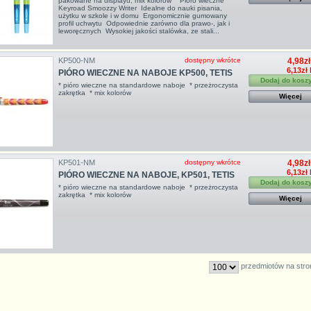
pakowane na displayu, mix kolorów Pióro wieczne
Keyroad Smoozzy Writer Idealne do nauki pisania,
użytku w szkole i w domu Ergonomicznie gumowany
profil uchwytu Odpowiednie zarówno dla prawo-, jak i
leworęcznych Wysokiej jakości stalówka, ze stali...
KP500-NM
dostępny wkrótce
4,98zł
6,13zł
PIÓRO WIECZNE NA NABOJE KP500, TETIS
Dodaj do kosz
* pióro wieczne na standardowe naboje * przeżroczysta
zakrętka * mix kolorów
Więcej
KP501-NM
dostępny wkrótce
4,98zł
6,13zł
PIÓRO WIECZNE NA NABOJE, KP501, TETIS
Dodaj do kosz
* pióro wieczne na standardowe naboje * przeżroczysta
zakrętka * mix kolorów
Więcej
przedmiotów na stro