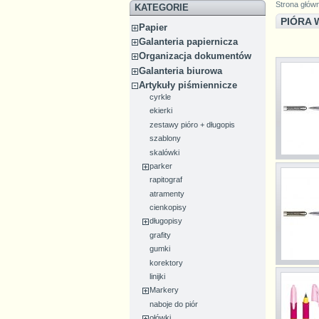
Strona głów
KATEGORIE
PIÓRA 
Papier
Galanteria papiernicza
Organizacja dokumentów
Galanteria biurowa
Artykuły piśmiennicze
cyrkle
ekierki
zestawy pióro + długopis
szablony
skalówki
parker
rapitograf
atramenty
cienkopisy
długopisy
grafity
gumki
korektory
linijki
Markery
naboje do piór
ołówki