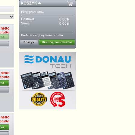
KOSZYK
Brak produktów
Dostawa
0,00zł
Suma
0,00zł
 netto
 brutto
Podane ceny są cenami netto
yka
Koszyk
Realizuj zamówienie
 netto
 brutto
yka
 netto
 brutto
yka