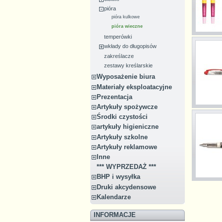
pióra
pióra kulkowe
pióra wieczne
temperówki
wkłady do długopisów
zakreślacze
zestawy kreślarskie
Wyposażenie biura
Materiały eksploatacyjne
Prezentacja
Artykuły spożywcze
Środki czystości
artykuły higieniczne
Artykuły szkolne
Artykuły reklamowe
Inne
*** WYPRZEDAŻ ***
BHP i wysyłka
Druki akcydensowe
Kalendarze
INFORMACJE