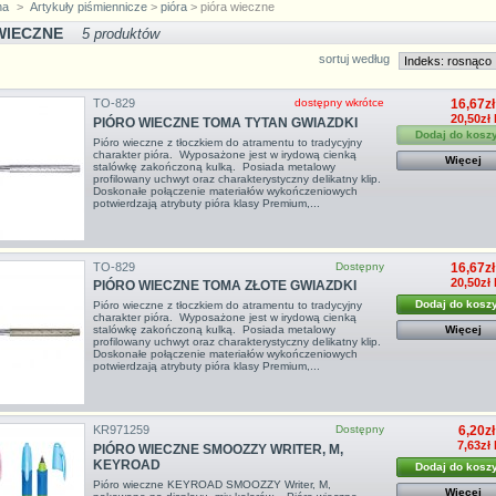
na
>
Artykuły piśmiennicze
>
pióra
> pióra wieczne
WIECZNE
5 produktów
sortuj według
TO-829
dostępny wkrótce
16,67zł
20,50zł
PIÓRO WIECZNE TOMA TYTAN GWIAZDKI
Dodaj do kosz
Pióro wieczne z tłoczkiem do atramentu to tradycyjny
charakter pióra. Wyposażone jest w irydową cienką
Więcej
stalówkę zakończoną kulką. Posiada metalowy
profilowany uchwyt oraz charakterystyczny delikatny klip.
Doskonałe połączenie materiałów wykończeniowych
potwierdzają atrybuty pióra klasy Premium,...
TO-829
Dostępny
16,67zł
20,50zł
PIÓRO WIECZNE TOMA ZŁOTE GWIAZDKI
Dodaj do kosz
Pióro wieczne z tłoczkiem do atramentu to tradycyjny
charakter pióra. Wyposażone jest w irydową cienką
Więcej
stalówkę zakończoną kulką. Posiada metalowy
profilowany uchwyt oraz charakterystyczny delikatny klip.
Doskonałe połączenie materiałów wykończeniowych
potwierdzają atrybuty pióra klasy Premium,...
KR971259
Dostępny
6,20zł
7,63zł
PIÓRO WIECZNE SMOOZZY WRITER, M,
KEYROAD
Dodaj do kosz
Pióro wieczne KEYROAD SMOOZZY Writer, M,
Więcej