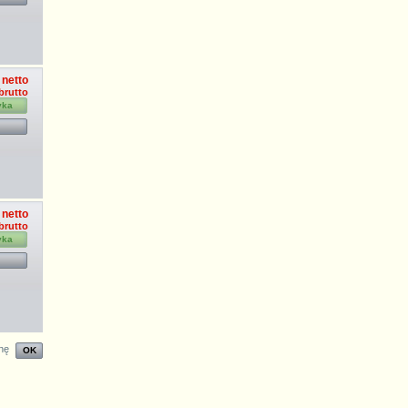
 netto
 brutto
yka
 netto
 brutto
yka
nę