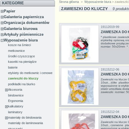
Strona główna
>
Wyposażenie biura
> zawieszki
KATEGORIE
ZAWIESZKI DO KLUCZY
9 produk
Papier
Galanteria papiernicza
Organizacja dokumentów
19112019-99
Galanteria biurowa
ZAWIESZKA DO K
Artykuły piśmiennicze
* plastikowe zawiesz
Wyposażenie biura
etykietkę opisową or
dodatkowe przyłączen
kosze na śmieci
rozmiar: 50x20mm * 2
metkownice
środki czyszczące
kasetki na pieniądze
baterie
19115212-06
etykiety do metkownic i cenowe
ZAWIESZKA DO 
zawieszki do kluczy
Zawieszki na klucz
10szt., żółte plastik
podkładki na biurko
wyposażone w etykie
otwór umożliwia doda
Akcesoria
zawieszki rozmiar: 5
bindownice
Ergonomia
kalkulatory
19115212-04
laminatory
ZAWIESZKA DO 
materiały do bindowania
Zawieszki na klucz
materiały do laminowania
10szt., czerwone pla
wyposażone w etykie
niszczarki