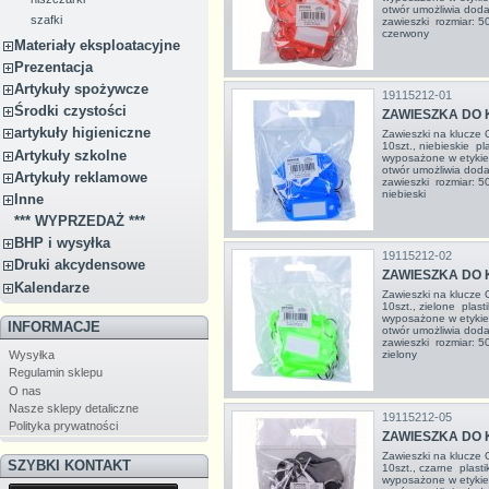
otwór umożliwia doda
szafki
zawieszki rozmiar: 5
czerwony
Materiały eksploatacyjne
Prezentacja
Artykuły spożywcze
19115212-01
Środki czystości
ZAWIESZKA DO 
artykuły higieniczne
Zawieszki na klucz
10szt., niebieskie p
Artykuły szkolne
wyposażone w etykie
otwór umożliwia doda
Artykuły reklamowe
zawieszki rozmiar: 5
niebieski
Inne
*** WYPRZEDAŻ ***
BHP i wysyłka
19115212-02
Druki akcydensowe
ZAWIESZKA DO 
Kalendarze
Zawieszki na klucz
10szt., zielone plas
wyposażone w etykie
INFORMACJE
otwór umożliwia doda
zawieszki rozmiar: 5
Wysyłka
zielony
Regulamin sklepu
O nas
Nasze sklepy detaliczne
19115212-05
Polityka prywatności
ZAWIESZKA DO 
Zawieszki na klucz
SZYBKI KONTAKT
10szt., czarne plast
wyposażone w etykie