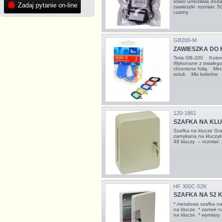
otwór umożliwia doda
Zadaj pytanie on-line
zawieszki rozmiar: 5
czarny
GB200-M
ZAWIESZKA DO K
Tetis GB-200 Kolor
Wykonane z trwałego
chronione folią Me
sztuk Mix kolorów
120-1861
SZAFKA NA KLU
Szafka na klucze G
zamykana na kluczyk 
48 kluczy – rozmiar
HF 300C-52K
SZAFKA NA 52 
* metalowa szafka na
na klucze * zamek n
na klucze * wymiar