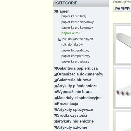
Strona głów
KATEGORIE
PAPIER
Papier
papier ksero biały
papier ksero satynowy
papier ksero kolorowy
papier w roli
rolki do kas fiskalnych
rolki do faksów
papier fotograficzny
papier komputerowy
papier ksero glossy
Galanteria papiernicza
Organizacja dokumentów
Galanteria biurowa
Artykuły piśmiennicze
Wyposażenie biura
Materiały eksploatacyjne
Prezentacja
Artykuły spożywcze
Środki czystości
artykuły higieniczne
Artykuły szkolne