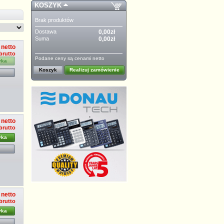
KOSZYK
Brak produktów
Dostawa
0,00zł
Suma
0,00zł
 netto
 brutto
Podane ceny są cenami netto
yka
Koszyk
Realizuj zamówienie
 netto
 brutto
yka
 netto
 brutto
yka