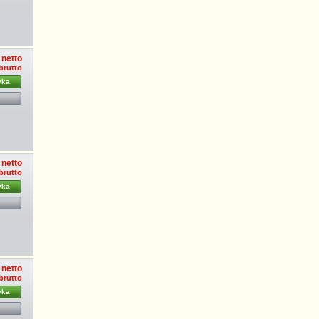
 netto
 brutto
yka
 netto
 brutto
yka
 netto
brutto
yka