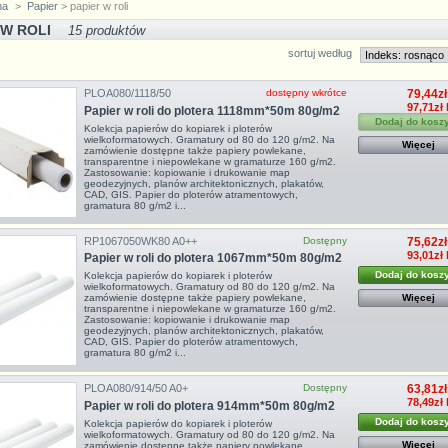
na
>
Papier
> papier w roli
 W ROLI
15 produktów
sortuj według
PLOA080/1118/50
dostępny wkrótce
79,44zł
97,71zł
Papier w roli do plotera 1118mm*50m 80g/m2
Dodaj do kosz
Kolekcja papierów do kopiarek i ploterów
wielkoformatowych. Gramatury od 80 do 120 g/m2. Na
Więcej
zamówienie dostępne także papiery powlekane,
transparentne i niepowlekane w gramaturze 160 g/m2.
Zastosowanie: kopiowanie i drukowanie map
geodezyjnych, planów architektonicznych, plakatów,
CAD, GIS. Papier do ploterów atramentowych,
gramatura 80 g/m2 i...
RP1067050WK80 A0++
Dostępny
75,62zł
93,01zł
Papier w roli do plotera 1067mm*50m 80g/m2
Dodaj do kosz
Kolekcja papierów do kopiarek i ploterów
wielkoformatowych. Gramatury od 80 do 120 g/m2. Na
Więcej
zamówienie dostępne także papiery powlekane,
transparentne i niepowlekane w gramaturze 160 g/m2.
Zastosowanie: kopiowanie i drukowanie map
geodezyjnych, planów architektonicznych, plakatów,
CAD, GIS. Papier do ploterów atramentowych,
gramatura 80 g/m2 i...
PLOA080/914/50 A0+
Dostępny
63,81zł
78,49zł
Papier w roli do plotera 914mm*50m 80g/m2
Dodaj do kosz
Kolekcja papierów do kopiarek i ploterów
wielkoformatowych. Gramatury od 80 do 120 g/m2. Na
Więcej
zamówienie dostępne także papiery powlekane,