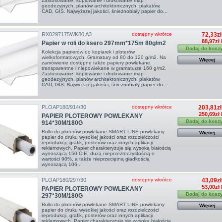
Zastosowanie: kopiowanie i drukowanie map
geodezyjnych, planów architektonicznych, plakatów,
CAD, GIS. Najwyższej jakości, śnieżnobiały papier do...
RX0297175WK80 A3
dostępny wkrótce
72,33zł
88,97zł
Papier w roli do ksero 297mm*175m 80g/m2
Dodaj do kosz
Kolekcja papierów do kopiarek i ploterów
wielkoformatowych. Gramatury od 80 do 120 g/m2. Na
Więcej
zamówienie dostępne także papiery powlekane,
transparentne i niepowlekane w gramaturze 160 g/m2.
Zastosowanie: kopiowanie i drukowanie map
geodezyjnych, planów architektonicznych, plakatów,
CAD, GIS. Najwyższej jakości, śnieżnobiały papier do...
PLOAP180/914/30
dostępny wkrótce
203,81zł
250,69zł 
PAPIER PLOTEROWY POWLEKANY
Dodaj do kosz
914*30M/180G
Rolki do ploterów powlekane SMART LINE powlekany
Więcej
papier do druku wysokiej jakości oraz rozdzielczości
reprodukcji, grafik, posterów oraz innych aplikacji
reklamowych. Papier charakteryzuje się wysoką białością
wynoszącą 150 CIE, dużą nieprzezroczystością o
wartości 90%, a także nieprzeciętną gładkością
wynoszącą 106...
PLOAP180/297/30
dostępny wkrótce
43,09zł
53,00zł
PAPIER PLOTEROWY POWLEKANY
Dodaj do kosz
297*30M/180G
Rolki do ploterów powlekane SMART LINE powlekany
Więcej
papier do druku wysokiej jakości oraz rozdzielczości
reprodukcji, grafik, posterów oraz innych aplikacji
reklamowych. Papier charakteryzuje się wysoką białością