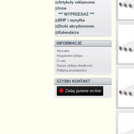
Artykuły reklamowe
Inne
*** WYPRZEDAŻ ***
BHP i wysyłka
Druki akcydensowe
Kalendarze
INFORMACJE
Wysyłka
Regulamin sklepu
O nas
Nasze sklepy detaliczne
Polityka prywatności
SZYBKI KONTAKT
Zadaj pytanie on-line