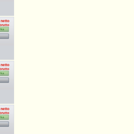
 netto
 brutto
yka
 netto
brutto
yka
 netto
 brutto
yka