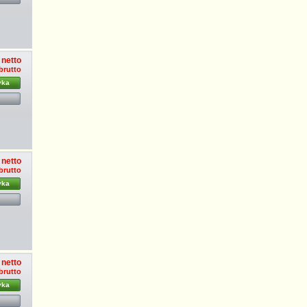
 netto
 brutto
yka
 netto
 brutto
yka
 netto
 brutto
yka