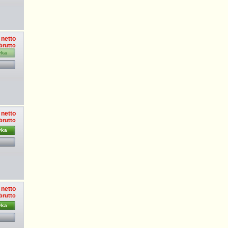
 netto
brutto
yka
 netto
brutto
yka
 netto
brutto
yka