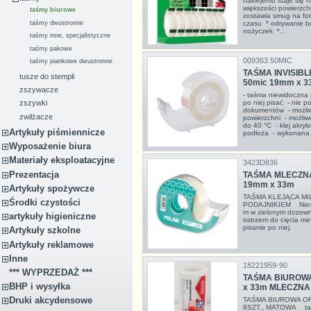
naklejeniu staje się 
większości powierzch
taśmy biurowe
zostawia smug na fot
taśmy dwustronne
czasu * odrywanie b
nożyczek *...
taśmy inne, specjalistyczne
taśmy pakowe
009363 50MIC
taśmy piankowe dwustronne
TAŚMA INVISIBL
tusze do stempli
50mic 19mm x 3
zszywacze
- taśma niewidoczna 
po niej pisać - nie 
zszywki
dokumentów - możliw
zwilżacze
powierzchni - możliw
do 40 °C - klej akry
Artykuły piśmiennicze
podłoża - wykonana z 
Wyposażenie biura
Materiały eksploatacyjne
3423D836
Prezentacja
TAŚMA MLECZNA
19mm x 33m
Artykuły spożywcze
TAŚMA KLEJĄCA MI
Środki czystości
PODAJNIKIEM Niewid
m w zielonym dozown
artykuły higieniczne
ostrzem do cięcia m
pisanie po niej.
Artykuły szkolne
Artykuły reklamowe
Inne
18221959-90
*** WYPRZEDAŻ ***
TAŚMA BIUROW
BHP i wysyłka
x 33m MLECZNA
Druki akcydensowe
TAŚMA BIUROWA OF
8SZT., MATOWA taś