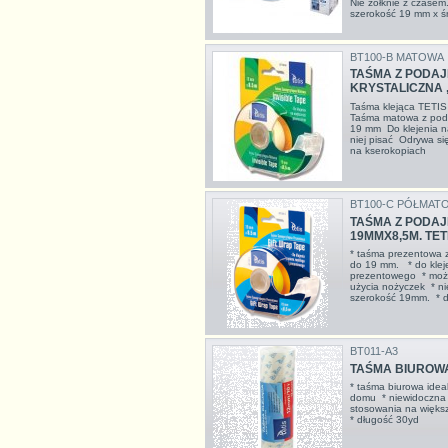
Nie żółknie z czasem
szerokość 19 mm x ś
BT100-B MATOWA
TAŚMA Z PODAJ
KRYSTALICZNA ,
Taśma klejąca TETI
Taśma matowa z poda
19 mm Do klejenia n
niej pisać Odrywa s
na kserokopiach
BT100-C PÓŁMAT
TAŚMA Z PODAJN
19MMX8,5M. TET
* taśma prezentowa z
do 19 mm. * do kleje
prezentowego * możn
użycia nożyczek * n
szerokość 19mm. * 
BT011-A3
TAŚMA BIUROWA,
* taśma biurowa ideal
domu * niewidoczna 
stosowania na więks
* długość 30yd