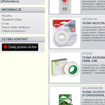
Kalendarze
kserokopiach można 
oderwania z większoś
stosowania w temper
przyczepność do podł
INFORMACJE
Wysyłka
18221951-90
Regulamin sklepu
TAŚMA MLECZNA
O nas
Nasze sklepy detaliczne
TAŚMA BIUROWA OF
DYSPENSER, MATO
Polityka prywatności
dyspenserem dyspen
niewidoczna na kser
posiada możliwość o
SZYBKI KONTAKT
możliwość stosowania
Zadaj pytanie on-line
KF02164
TAŚMA BIUROWA
19MM, 33M
* transparentna, uni
niewidoczna po nakl
polipropylenu * można
rozwijana * szeroko
3M-UU005551005
TAŚMA SCOTCH 
DYSPENSEREM, 
* najwyższej jakości
naklejeniu staje się 
większości powierzch