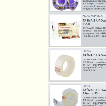
pakowania prezentów
kolorowym papierze
podajniku to wygodn
nożyczek można po.
3M-XA004839404
TAŚMA BIUROWA
FOLII
TAŚMA BIUROWA SC
biurowa - idealna do
wytrzymała, nie odkl
- długość: 33m - pa
009357
TAŚMA BIUROWA
- uniwersalna taśma 
PP 40 mic. - możliwo
do 40° - przeźroczys
wytrzymałość na rozc
mm x 33 m
009405
TAŚMA BIUROWA
19mm x 33m
- uniwersalna taśma 
PP 40 mic. - możliwo
do 40° - przeźroczys
wytrzymałość na rozc