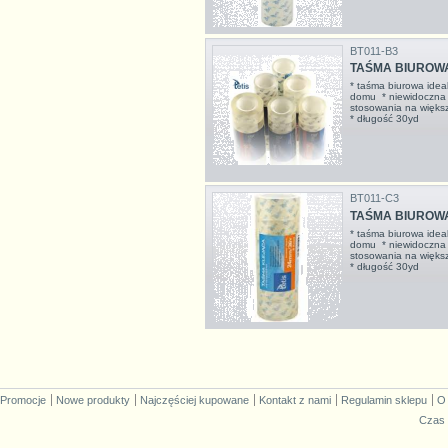
BT011-B3
TAŚMA BIUROWA,
* taśma biurowa ideal
domu * niewidoczna 
stosowania na więks
* długość 30yd
BT011-C3
TAŚMA BIUROWA,
* taśma biurowa ideal
domu * niewidoczna 
stosowania na więks
* długość 30yd
Promocje
Nowe produkty
Najczęściej kupowane
Kontakt z nami
Regulamin sklepu
O
Czas 