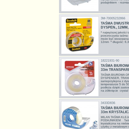
podajnikiem - rozmi
3M-70005232866
TAŚMA DWUSTRO
DYSPEN., 12MM, 
* najwyższej jakości 
przezroczysta taśma do
może być stosowana d
12mm * długość: 6,
18221931-90
TAŚMA BIUROWA
33m TRANSPAR
TAŚMA BIUROWA OF
DYSPENSER, TRANS
samoprzylepna z dy
temperaturze 5 do 5
podłoża dzięki zast
na żółknięcie crystal 
3433D836
TAŚMA BIUROWA
33m KRYSTALIC
MILAN TAŚMA KLEJ
PODAJNIKIEM Taśma
krystaliczna na nieb
użytku z metalowym 