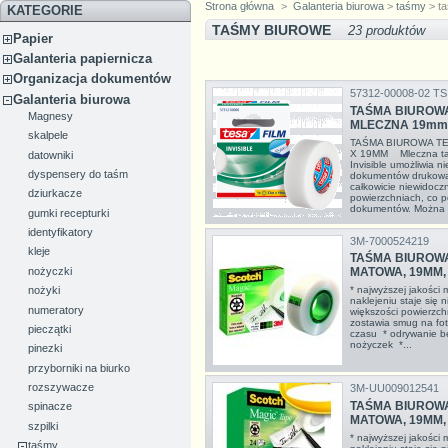
Strona główna
>
Galanteria biurowa
>
taśmy
> t
KATEGORIE
TAŚMY BIUROWE
23 produktów
Papier
Galanteria papiernicza
Organizacja dokumentów
57312-00008-02 TS
Galanteria biurowa
TAŚMA BIUROWA
Magnesy
MLECZNA 19mm 
skalpele
TAŚMA BIUROWA TE
X 19MM Mleczna taś
datowniki
Invisible umożliwia n
dyspensery do taśm
dokumentów drukowan
całkowicie niewidocz
dziurkacze
powierzchniach, co 
dokumentów. Można p
gumki recepturki
identyfikatory
3M-7000524219
kleje
TAŚMA BIUROWA
nożyczki
MATOWA, 19MM,
nożyki
* najwyższej jakości
naklejeniu staje się 
numeratory
większości powierzch
zostawia smug na fot
pieczątki
czasu * odrywanie b
nożyczek *...
pinezki
przyborniki na biurko
rozszywacze
3M-UU009012541
TAŚMA BIUROWA
spinacze
MATOWA, 19MM, 
szpilki
* najwyższej jakości
taśmy