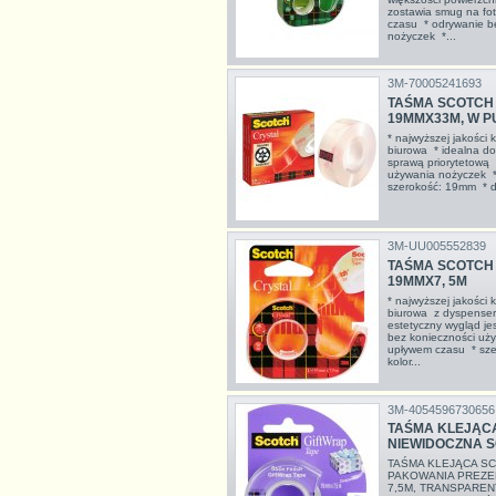
zostawia smug na fot
czasu * odrywanie b
nożyczek *...
3M-70005241693
TAŚMA SCOTCH C
19MMX33M, W 
* najwyższej jakości 
biurowa * idealna do
sprawą priorytetową 
używania nożyczek *
szerokość: 19mm * 
3M-UU005552839
TAŚMA SCOTCH C
19MMX7, 5M
* najwyższej jakości 
biurowa z dyspenser
estetyczny wygląd je
bez konieczności uży
upływem czasu * sze
kolor...
3M-4054596730656
TAŚMA KLEJĄCA
NIEWIDOCZNA 
TAŚMA KLEJĄCA SC
PAKOWANIA PREZEN
7,5M, TRANSPARENT