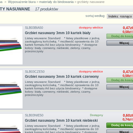
na
>
Wyposażenie biura
>
materiały do bindowania
> grzbiety nasuwane
ETY NASUWANE
17 produktów
sortuj według
SLB03BIA50
dostępny wkrótce
0,47zł
0,58zł
Grzbiet nasuwany 3mm 10 kartek biały
Dodaj do kosz
Listwy wsuwane Standard * listwy plastikowe z jedną
zaokrągloną końcówką * możliwość oprawienia do 10
Więcej
kartek formatu A4 bez użycia bindownicy * dostępne
kolory: biały, czerwony, niebieski, zielony, czarny,
przezroczysty
SLB03CZE50
dostępny wkrótce
0,47zł
0,58zł
Grzbiet nasuwany 3mm 10 kartek czerwony
Dodaj do kosz
Listwy wsuwane Standard * listwy plastikowe z jedną
zaokrągloną końcówką * możliwość oprawienia do 10
Więcej
kartek formatu A4 bez użycia bindownicy * dostępne
kolory: biały, czerwony, niebieski, zielony, czarny,
przezroczysty
SLB03NIE50
Dostępny
0,60zł
0,74zł
Grzbiet nasuwany 3mm 10 kartek niebieski
Dodaj do kosz
Listwy wsuwane Standard * listwy plastikowe z jedną
zaokrągloną końcówką * możliwość oprawienia do 10
Więcej
kartek formatu A4 bez użycia bindownicy * dostępne