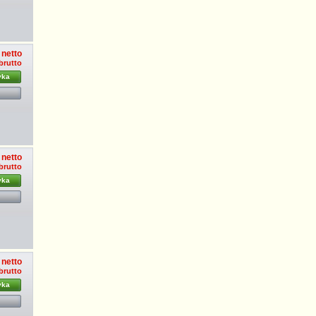
 netto
 brutto
yka
 netto
 brutto
yka
 netto
 brutto
yka