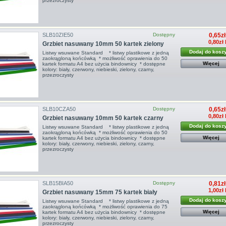
przezroczysty
SLB10ZIE50
Dostępny
0,65zł
0,80zł
Grzbiet nasuwany 10mm 50 kartek zielony
Dodaj do kosz
Listwy wsuwane Standard * listwy plastikowe z jedną
zaokrągloną końcówką * możliwość oprawienia do 50
Więcej
kartek formatu A4 bez użycia bindownicy * dostępne
kolory: biały, czerwony, niebieski, zielony, czarny,
przezroczysty
SLB10CZA50
Dostępny
0,65zł
0,80zł
Grzbiet nasuwany 10mm 50 kartek czarny
Dodaj do kosz
Listwy wsuwane Standard * listwy plastikowe z jedną
zaokrągloną końcówką * możliwość oprawienia do 50
Więcej
kartek formatu A4 bez użycia bindownicy * dostępne
kolory: biały, czerwony, niebieski, zielony, czarny,
przezroczysty
SLB15BIA50
Dostępny
0,81zł
1,00zł
Grzbiet nasuwany 15mm 75 kartek biały
Dodaj do kosz
Listwy wsuwane Standard * listwy plastikowe z jedną
zaokrągloną końcówką * możliwość oprawienia do 75
Więcej
kartek formatu A4 bez użycia bindownicy * dostępne
kolory: biały, czerwony, niebieski, zielony, czarny,
przezroczysty