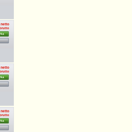
 netto
 brutto
yka
 netto
 brutto
yka
 netto
 brutto
yka