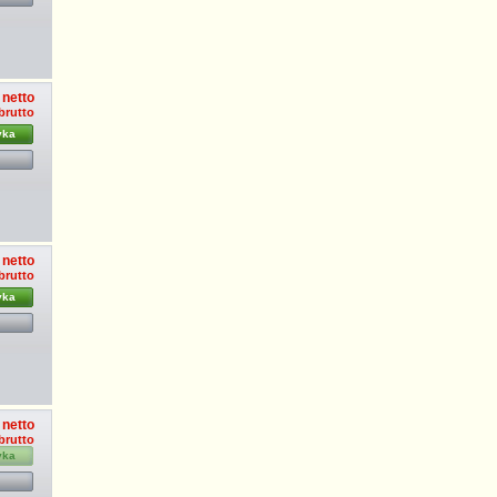
 netto
 brutto
yka
 netto
 brutto
yka
 netto
 brutto
yka