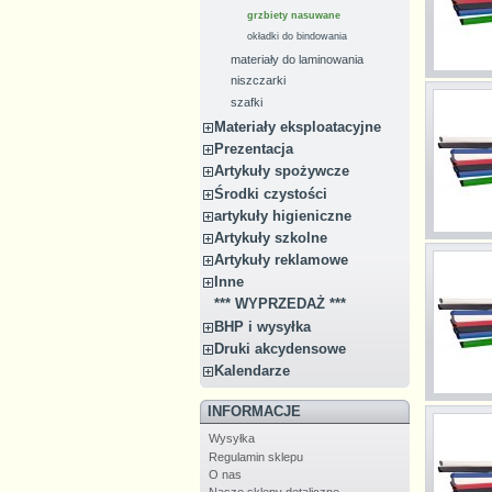
grzbiety nasuwane
okładki do bindowania
materiały do laminowania
niszczarki
szafki
Materiały eksploatacyjne
Prezentacja
Artykuły spożywcze
Środki czystości
artykuły higieniczne
Artykuły szkolne
Artykuły reklamowe
Inne
*** WYPRZEDAŻ ***
BHP i wysyłka
Druki akcydensowe
Kalendarze
INFORMACJE
Wysyłka
Regulamin sklepu
O nas