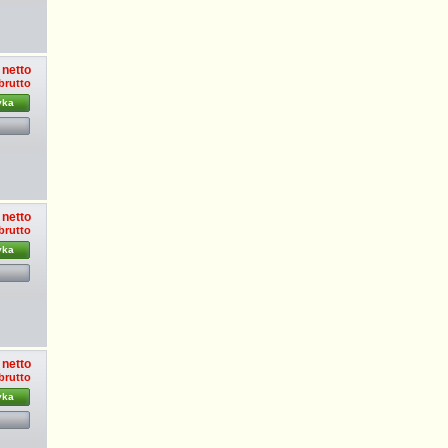
 netto
 brutto
yka
 netto
 brutto
yka
 netto
 brutto
yka