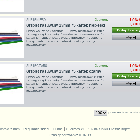
SLB15NIE50
Dostępny
1,06zł
1,30zł
Grzbiet nasuwany 15mm 75 kartek niebieski
Dodaj do kosz
Listwy wsuwane Standard * listwy plastikowe z jedną
zaokrągloną końcówką * możliwość oprawienia do 75
Więcej
kartek formatu A4 bez użycia bindownicy * dostępne
kolory: biały, czerwony, niebieski, zielony, czarny,
przezroczysty
SLB15CZA50
Dostępny
1,06zł
1,30zł
Grzbiet nasuwany 15mm 75 kartek czarny
Dodaj do kosz
Listwy wsuwane Standard * listwy plastikowe z jedną
zaokrągloną końcówką * możliwość oprawienia do 75
Więcej
kartek formatu A4 bez użycia bindownicy * dostępne
kolory: biały, czerwony, niebieski, zielony, czarny,
przezroczysty
przedmiotów na stro
ontakt z nami
Regulamin sklepu
O nas
eHermes v1.0.5.6
na silniku
PrestaShop
™
Czas generowania: 0.9461s