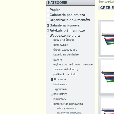
Strona głów
KATEGORIE
GRZBI
Papier
Galanteria papiernicza
Organizacja dokumentów
Galanteria biurowa
Artykuły piśmiennicze
Wyposażenie biura
kosze na śmieci
metkownice
środki czyszczące
kasetki na pieniądze
baterie
etykiety do metkownic i cenowe
zawieszki do kluczy
podkładki na biurko
Akcesoria
bindownice
Ergonomia
kalkulatory
laminatory
materiały do bindowania
gilotyny do papieru
grzbiety do bindowania