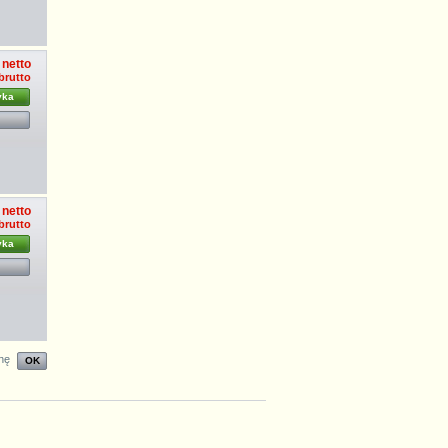
 netto
 brutto
yka
 netto
 brutto
yka
nę