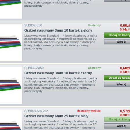
kolory: biały, czerwony, niebieski, zielony, czarny,
przezroczysty
SLB03ZIE50
Dostępny
0,60zł
0,74zł
Grzbiet nasuwany 3mm 10 kartek zielony
Dodaj do kosz
Listwy wsuwane Standard * listwy plastikowe z jedną
zaokrągloną końcówką * możliwość oprawienia do 10
Więcej
kartek formatu A4 bez użycia bindownicy * dostępne
kolory: biały, czerwony, niebieski, zielony, czarny,
przezroczysty
SLB03CZA50
Dostępny
0,60zł
0,74zł
Grzbiet nasuwany 3mm 10 kartek czarny
Dodaj do kosz
Listwy wsuwane Standard * listwy plastikowe z jedną
zaokrągloną końcówką * możliwość oprawienia do 10
Więcej
kartek formatu A4 bez użycia bindownicy * dostępne
kolory: biały, czerwony, niebieski, zielony, czarny,
przezroczysty
SLB06BIA50 25K.
dostępny wkrótce
0,57zł
0,70zł
Grzbiet nasuwany 6mm 25 kartek biały
Dodaj do kosz
Listwy wsuwane Standard * listwy plastikowe z jedną
zaokrągloną końcówką * możliwość oprawienia do 25
Więcej
kartek formatu A4 bez użycia bindownicy * dostępne