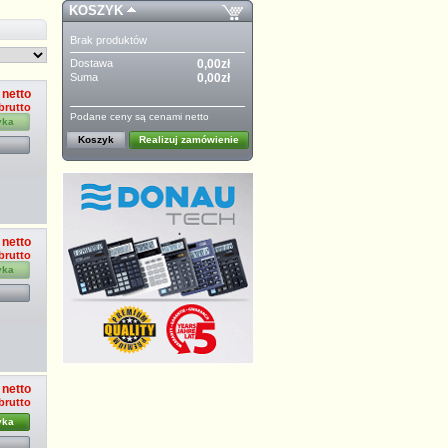
KOSZYK
Brak produktów
Dostawa
0,00zł
Suma
0,00zł
 netto
 brutto
Podane ceny są cenami netto
yka
Koszyk
Realizuj zamówienie
 netto
 brutto
yka
 netto
 brutto
yka