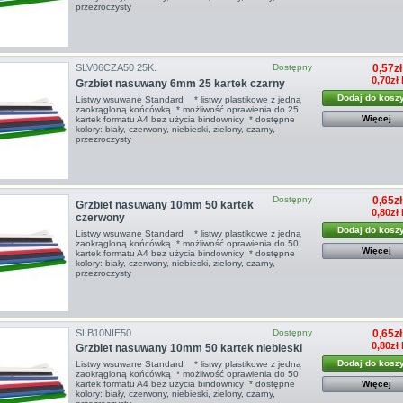
przezroczysty
SLV06CZA50 25K.
Dostępny
0,57zł
0,70zł
Grzbiet nasuwany 6mm 25 kartek czarny
Dodaj do kosz
Listwy wsuwane Standard * listwy plastikowe z jedną
zaokrągloną końcówką * możliwość oprawienia do 25
Więcej
kartek formatu A4 bez użycia bindownicy * dostępne
kolory: biały, czerwony, niebieski, zielony, czarny,
przezroczysty
Dostępny
0,65zł
Grzbiet nasuwany 10mm 50 kartek
0,80zł
czerwony
Dodaj do kosz
Listwy wsuwane Standard * listwy plastikowe z jedną
zaokrągloną końcówką * możliwość oprawienia do 50
Więcej
kartek formatu A4 bez użycia bindownicy * dostępne
kolory: biały, czerwony, niebieski, zielony, czarny,
przezroczysty
SLB10NIE50
Dostępny
0,65zł
0,80zł
Grzbiet nasuwany 10mm 50 kartek niebieski
Dodaj do kosz
Listwy wsuwane Standard * listwy plastikowe z jedną
zaokrągloną końcówką * możliwość oprawienia do 50
Więcej
kartek formatu A4 bez użycia bindownicy * dostępne
kolory: biały, czerwony, niebieski, zielony, czarny,