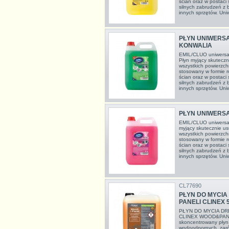
ścian oraz w postaci
silnych zabrudzeń z 
innych sprzętów. Uniw
PŁYN UNIWERSA
KONWALIA
EMIL/CLUO uniwersal
Płyn myjący skuteczn
wszystkich powierzc
stosowany w formie r
ścian oraz w postaci
silnych zabrudzeń z 
innych sprzętów. Uniw
PŁYN UNIWERSA
EMIL/CLUO uniwersal
myjący skutecznie u
wszystkich powierzc
stosowany w formie r
ścian oraz w postaci
silnych zabrudzeń z 
innych sprzętów. Uniw
CL77690
PŁYN DO MYCIA
PANELI CLINEX 
PŁYN DO MYCIA DR
CLINEX WOOD&PA
skoncentrowany płyn 
wodoodpornych, zaró