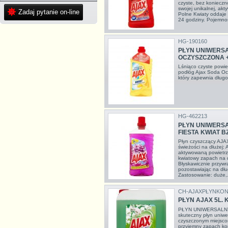
czyste, bez konieczno
swojej unikalnej, ak
Zadaj pytanie on-line
Polne Kwiaty oddaje
24 godziny. Pojemno
HG-190160
PŁYN UNIWERS
OCZYSZCZONA +
Lśniąco czyste powie
podłóg Ajax Soda Oczy
który zapewnia długo
HG-462213
PŁYN UNIWERSA
FIESTA KWIAT B
Płyn czyszczący AJA
świeżości na dłużej:
aktywowaną powietrz
kwiatowy zapach na d
Błyskawicznie przyw
pozostawiając na dł
Zastosowanie: duże,.
CH-AJAXPŁYNKO
PŁYN AJAX 5L.
PŁYN UNIWERSALNY
skuteczny płyn uniwe
czyszczonym miejscom
przyjemny zapach ko