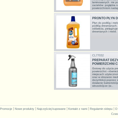
laminowanych nie po
zacieków pogłębia n
powierzchniom nadaje
PRONTO PŁYN 
Płyn do podłóg i meb
podłóg drewnianych. 
odświeża, pielęgnuje
drewnianych i mebli.
CL77032
PREPARAT DEZ
POWIERZCHNI CL
Gotowy do użycia pre
powierzchni –również
miejscach użytecznoś
oraz w obszarze me
dezynfekcji poprzez 
działanie bakteriobó
wirusobójcze (w...
Promocje
Nowe produkty
Najczęściej kupowane
Kontakt z nami
Regulamin sklepu
O
Czas