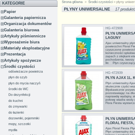
Strona główna
>
Środki czystości
> płyny uniwer
KATEGORIE
PŁYNY UNIWERSALNE
17 produkt
Papier
Galanteria papiernicza
Organizacja dokumentów
HG-472908
Galanteria biurowa
PŁYN UNIWERSA
Artykuły piśmiennicze
LAGUNY
Wyposażenie biura
Ajax uniwersalny pły
powierzchni Floral F
Materiały eksploatacyjne
czyszczone powierzch
konieczności spłukiw
Prezentacja
zapach z olejkami et
pochodzenia, tworzy
Artykuły spożywcze
litr. Płyn czyszczący 
Środki czystości
odświeżacze powietrza
HG-472939
płyn do szyb
PŁYN AJAX 1L. 
płyn do mycia naczyń
Płyn uniwersalny Ajax
skutecznie czyści ws
środki do WC
Błyskawicznie przywr
pozostawiając na dłu
Do dezynfekcji
naprawdę wydajny, st
połowę wiadra wody (o
do kuchni
Flora Fiesta wystarcz
do zmywarki
do łazienki
dozowniki, pojemmiki
PŁYN UNIWERS
FLORAL FIESTA
mopy, szczotki
Ajax Floral Fiesta P
mydła
Płyn uniwersalny do
kokosu i gardenii od