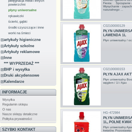
pielęgnacja mebli i innych
Fiesta: Sprzątanie 
powierzchni
Wysychanie - zapach
naturalnego ...
płyny uniwersalne
rękawiczki
ścierki, gąbki
C02100000129
środki czyszczące i inne
PŁYN UNIWERSA
worki na śmieci
LAWENDA 1L
artykuły higieniczne
Płyn uniwersalny / oc
Artykuły szkolne
Artykuły reklamowe
Inne
*** WYPRZEDAŻ ***
BHP i wysyłka
C02100000153
PŁYN AJAX AKT
Druki akcydensowe
Płyn uniwersalny Boo
Kalendarze
węglem / 1l / Ajax
INFORMACJE
Wysyłka
Regulamin sklepu
O nas
HG-472984
Nasze sklepy detaliczne
PŁYN UNIWERSA
Polityka prywatności
1L, POLNE KWIA
Płyn uniwersalny Aja
SZYBKI KONTAKT
kwiatów. Pozostawia 