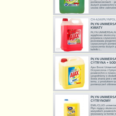
pomieszczeniach - je
dużych powierzchni ta
usuwa silne zabrudze
CH-AJAXPŁYNPO
PŁYN UNIWERSA
KWIATY
PŁYN UNIWERSALNY
wyjątkowo skuteczny 
przywraca czyszczony
pozostawia przyjemn
czyszczonych pomiesz
czyszczenia dużych p
kafelki i...
PŁYN UNIWERS
CYTRYNA + SOD
Ajax Boost Uniwersa
Oczyszczona i Cytry
powierzchni o nowocz
uzupełniony o dodatk
Soda znana jest z wł
temu, z produktem ty
pomieszczeń olśniewa
PŁYN UNIWERSA
CYTRYNOWY
EMIL/CLUO uniwersal
Płyn myjący skuteczn
wszystkich powierzc
stosowany w formie r