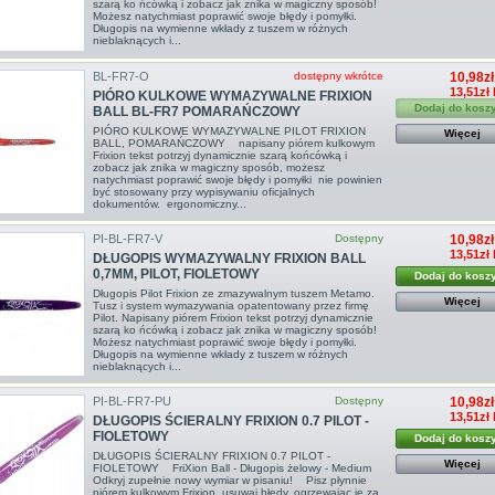
szarą ko ńcówką i zobacz jak znika w magiczny sposób!
Możesz natychmiast poprawić swoje błędy i pomyłki.
Długopis na wymienne wkłady z tuszem w różnych
nieblaknących i...
BL-FR7-O
dostępny wkrótce
10,98zł
13,51zł
PIÓRO KULKOWE WYMAZYWALNE FRIXION
Dodaj do kosz
BALL BL-FR7 POMARAŃCZOWY
PIÓRO KULKOWE WYMAZYWALNE PILOT FRIXION
Więcej
BALL, POMARAŃCZOWY napisany piórem kulkowym
Frixion tekst potrzyj dynamicznie szarą końcówką i
zobacz jak znika w magiczny sposób, możesz
natychmiast poprawić swoje błędy i pomyłki nie powinien
być stosowany przy wypisywaniu oficjalnych
dokumentów. ergonomiczny...
PI-BL-FR7-V
Dostępny
10,98zł
13,51zł
DŁUGOPIS WYMAZYWALNY FRIXION BALL
0,7MM, PILOT, FIOLETOWY
Dodaj do kosz
Długopis Pilot Frixion ze zmazywalnym tuszem Metamo.
Więcej
Tusz i system wymazywania opatentowany przez firmę
Pilot. Napisany piórem Frixion tekst potrzyj dynamicznie
szarą ko ńcówką i zobacz jak znika w magiczny sposób!
Możesz natychmiast poprawić swoje błędy i pomyłki.
Długopis na wymienne wkłady z tuszem w różnych
nieblaknących i...
PI-BL-FR7-PU
Dostępny
10,98zł
13,51zł
DŁUGOPIS ŚCIERALNY FRIXION 0.7 PILOT -
FIOLETOWY
Dodaj do kosz
DŁUGOPIS ŚCIERALNY FRIXION 0.7 PILOT -
Więcej
FIOLETOWY FriXion Ball - Długopis żelowy - Medium
Odkryj zupełnie nowy wymiar w pisaniu! Pisz płynnie
piórem kulkowym Frixion, usuwaj błędy, ogrzewając je za