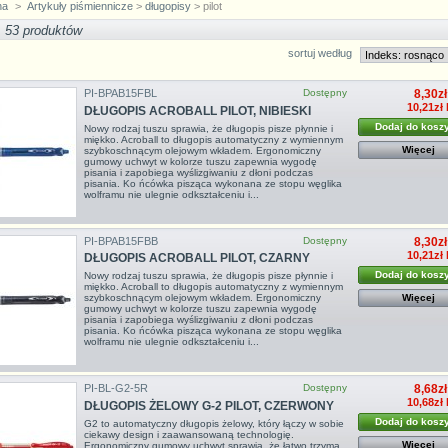
na
>
Artykuły piśmiennicze
>
długopisy
> pilot
53 produktów
sortuj według
PI-BPAB15FBL
Dostępny
8,30zł
10,21zł
DŁUGOPIS ACROBALL PILOT, NIBIESKI
Dodaj do kosz
Nowy rodzaj tuszu sprawia, że długopis pisze płynnie i
miękko. Acroball to długopis automatyczny z wymiennym
Więcej
szybkoschnącym olejowym wkładem. Ergonomiczny
gumowy uchwyt w kolorze tuszu zapewnia wygodę
pisania i zapobiega wyślizgiwaniu z dłoni podczas
pisania. Ko ńcówka pisząca wykonana ze stopu węglika
wolframu nie ulegnie odkształceniu i...
PI-BPAB15FBB
Dostępny
8,30zł
10,21zł
DŁUGOPIS ACROBALL PILOT, CZARNY
Dodaj do kosz
Nowy rodzaj tuszu sprawia, że długopis pisze płynnie i
miękko. Acroball to długopis automatyczny z wymiennym
Więcej
szybkoschnącym olejowym wkładem. Ergonomiczny
gumowy uchwyt w kolorze tuszu zapewnia wygodę
pisania i zapobiega wyślizgiwaniu z dłoni podczas
pisania. Ko ńcówka pisząca wykonana ze stopu węglika
wolframu nie ulegnie odkształceniu i...
PI-BL-G2-5R
Dostępny
8,68zł
10,68zł
DŁUGOPIS ŻELOWY G-2 PILOT, CZERWONY
Dodaj do kosz
G2 to automatyczny długopis żelowy, który łączy w sobie
ciekawy design i zaawansowaną technologię.
Więcej
Ergonomiczny gumowy uchwyt sprawia, że łatwo trzyma