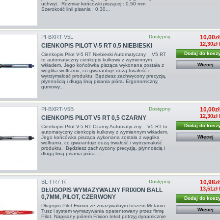
uchwyt. Rozmiar końcówki piszącej : 0.50 mm
Szerokość linii pisania : 0.30...
PI-BXRT-V5L
Dostępny
10,00zł
12,30zł
CIENKOPIS PILOT V-5 RT 0,5 NIEBIESKI
Dodaj do kosz
Cienkopis Pilot V-5 RT Niebieski Automatyczny V5 RT
to automatyczny cienkopis kulkowy z wymiennym
Więcej
wkładem. Jego końcówka pisząca wykonana została z
węglika wolframu, co gwarantuje dużą trwałość i
wytrzymałość produktu. Będziesz zachwycony precyzją,
płynnością i długą linią pisania pióra. Ergonomiczny,
gumowy...
PI-BXRT-V5B
Dostępny
10,00zł
12,30zł
CIENKOPIS PILOT V5 RT 0,5 CZARNY
Dodaj do kosz
Cienkopis Pilot V-5 RT Czarny Automatyczny V5 RT to
automatyczny cienkopis kulkowy z wymiennym wkładem.
Więcej
Jego końcówka pisząca wykonana została z węglika
wolframu, co gwarantuje dużą trwałość i wytrzymałość
produktu. Będziesz zachwycony precyzją, płynnością i
długą linią pisania pióra. ...
BL-FR7-R
Dostępny
10,98zł
13,51zł
DŁUGOPIS WYMAZYWALNY FRIXION BALL
0,7MM, PILOT, CZERWONY
Dodaj do kosz
Długopis Pilot Frixion ze zmazywalnym tuszem Metamo.
Więcej
Tusz i system wymazywania opatentowany przez firmę
Pilot. Napisany piórem Frixion tekst potrzyj dynamicznie