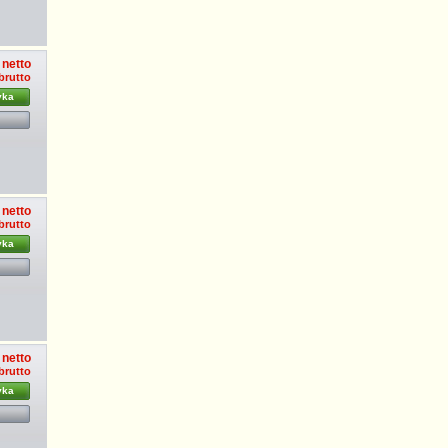
 netto
 brutto
yka
 netto
 brutto
yka
 netto
 brutto
yka