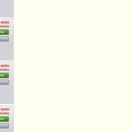
 netto
 brutto
yka
 netto
 brutto
yka
 netto
 brutto
yka