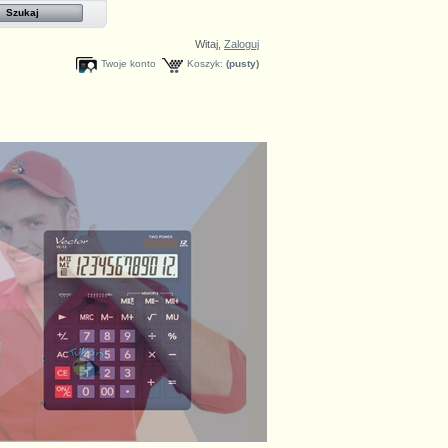
Witaj,
Zaloguj
Twoje konto
Koszyk:
(pusty)