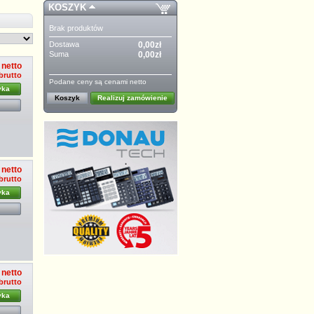
KOSZYK
Brak produktów
Dostawa
0,00zł
Suma
0,00zł
 netto
 brutto
Podane ceny są cenami netto
yka
Koszyk
Realizuj zamówienie
 netto
 brutto
yka
 netto
 brutto
yka