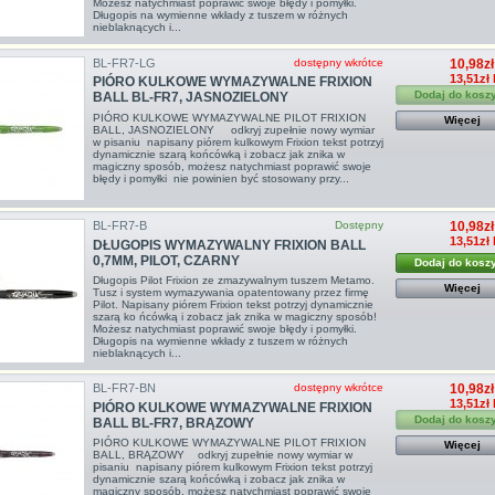
Możesz natychmiast poprawić swoje błędy i pomyłki.
Długopis na wymienne wkłady z tuszem w różnych
nieblaknących i...
BL-FR7-LG
dostępny wkrótce
10,98zł
13,51zł
PIÓRO KULKOWE WYMAZYWALNE FRIXION
Dodaj do kosz
BALL BL-FR7, JASNOZIELONY
PIÓRO KULKOWE WYMAZYWALNE PILOT FRIXION
Więcej
BALL, JASNOZIELONY odkryj zupełnie nowy wymiar
w pisaniu napisany piórem kulkowym Frixion tekst potrzyj
dynamicznie szarą końcówką i zobacz jak znika w
magiczny sposób, możesz natychmiast poprawić swoje
błędy i pomyłki nie powinien być stosowany przy...
BL-FR7-B
Dostępny
10,98zł
13,51zł
DŁUGOPIS WYMAZYWALNY FRIXION BALL
0,7MM, PILOT, CZARNY
Dodaj do kosz
Długopis Pilot Frixion ze zmazywalnym tuszem Metamo.
Więcej
Tusz i system wymazywania opatentowany przez firmę
Pilot. Napisany piórem Frixion tekst potrzyj dynamicznie
szarą ko ńcówką i zobacz jak znika w magiczny sposób!
Możesz natychmiast poprawić swoje błędy i pomyłki.
Długopis na wymienne wkłady z tuszem w różnych
nieblaknących i...
BL-FR7-BN
dostępny wkrótce
10,98zł
13,51zł
PIÓRO KULKOWE WYMAZYWALNE FRIXION
Dodaj do kosz
BALL BL-FR7, BRĄZOWY
PIÓRO KULKOWE WYMAZYWALNE PILOT FRIXION
Więcej
BALL, BRĄZOWY odkryj zupełnie nowy wymiar w
pisaniu napisany piórem kulkowym Frixion tekst potrzyj
dynamicznie szarą końcówką i zobacz jak znika w
magiczny sposób, możesz natychmiast poprawić swoje