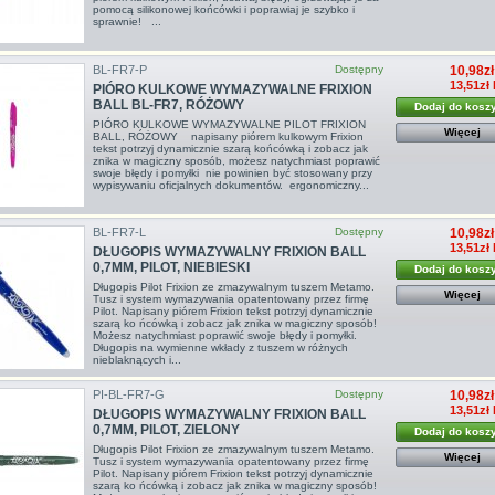
pomocą silikonowej końcówki i poprawiaj je szybko i
sprawnie! ...
BL-FR7-P
Dostępny
10,98zł
13,51zł
PIÓRO KULKOWE WYMAZYWALNE FRIXION
BALL BL-FR7, RÓŻOWY
Dodaj do kosz
PIÓRO KULKOWE WYMAZYWALNE PILOT FRIXION
Więcej
BALL, RÓŻOWY napisany piórem kulkowym Frixion
tekst potrzyj dynamicznie szarą końcówką i zobacz jak
znika w magiczny sposób, możesz natychmiast poprawić
swoje błędy i pomyłki nie powinien być stosowany przy
wypisywaniu oficjalnych dokumentów. ergonomiczny...
BL-FR7-L
Dostępny
10,98zł
13,51zł
DŁUGOPIS WYMAZYWALNY FRIXION BALL
0,7MM, PILOT, NIEBIESKI
Dodaj do kosz
Długopis Pilot Frixion ze zmazywalnym tuszem Metamo.
Więcej
Tusz i system wymazywania opatentowany przez firmę
Pilot. Napisany piórem Frixion tekst potrzyj dynamicznie
szarą ko ńcówką i zobacz jak znika w magiczny sposób!
Możesz natychmiast poprawić swoje błędy i pomyłki.
Długopis na wymienne wkłady z tuszem w różnych
nieblaknących i...
PI-BL-FR7-G
Dostępny
10,98zł
13,51zł
DŁUGOPIS WYMAZYWALNY FRIXION BALL
0,7MM, PILOT, ZIELONY
Dodaj do kosz
Długopis Pilot Frixion ze zmazywalnym tuszem Metamo.
Więcej
Tusz i system wymazywania opatentowany przez firmę
Pilot. Napisany piórem Frixion tekst potrzyj dynamicznie
szarą ko ńcówką i zobacz jak znika w magiczny sposób!