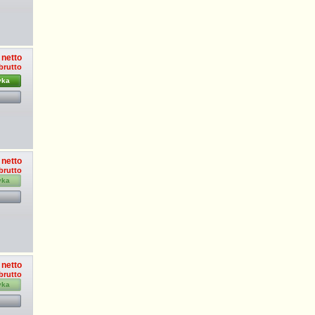
 netto
 brutto
yka
 netto
 brutto
yka
 netto
 brutto
yka