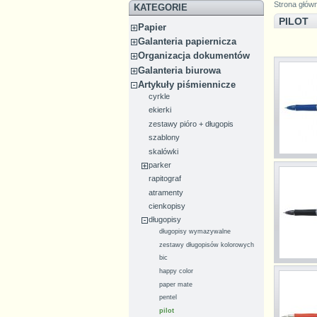
Strona głów
KATEGORIE
PILOT
Papier
Galanteria papiernicza
Organizacja dokumentów
Galanteria biurowa
Artykuły piśmiennicze
cyrkle
ekierki
zestawy pióro + długopis
szablony
skalówki
parker
rapitograf
atramenty
cienkopisy
długopisy
długopisy wymazywalne
zestawy długopisów kolorowych
bic
happy color
paper mate
pentel
pilot