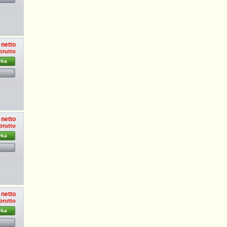
 netto
 brutto
yka
 netto
 brutto
yka
 netto
 brutto
yka