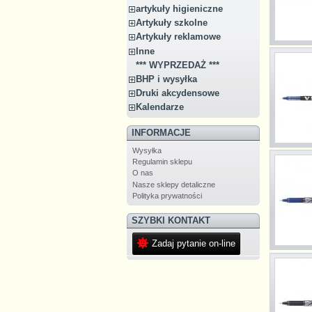
artykuły higieniczne
Artykuły szkolne
Artykuły reklamowe
Inne
*** WYPRZEDAŻ ***
BHP i wysyłka
Druki akcydensowe
Kalendarze
INFORMACJE
Wysyłka
Regulamin sklepu
O nas
Nasze sklepy detaliczne
Polityka prywatności
SZYBKI KONTAKT
Zadaj pytanie on-line