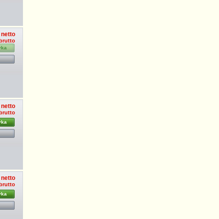
 netto
 brutto
yka
 netto
 brutto
yka
 netto
 brutto
yka