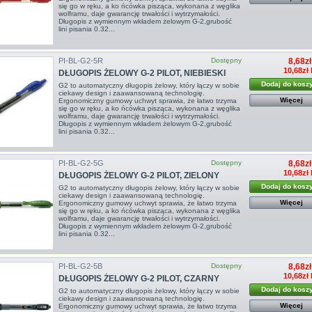
się go w ręku, a ko ńcówka pisząca, wykonana z węglika
wolframu, daje gwarancję trwałości i wytrzymałości.
Długopis z wymiennym wkładem żelowym G-2,grubość
lini pisania 0.32...
PI-BL-G2-5R
Dostępny
8,68zł
10,68zł
DŁUGOPIS ŻELOWY G-2 PILOT, NIEBIESKI
Dodaj do kosz
G2 to automatyczny długopis żelowy, który łączy w sobie
ciekawy design i zaawansowaną technologię.
Więcej
Ergonomiczny gumowy uchwyt sprawia, że łatwo trzyma
się go w ręku, a ko ńcówka pisząca, wykonana z węglika
wolframu, daje gwarancję trwałości i wytrzymałości.
Długopis z wymiennym wkładem żelowym G-2,grubość
lini pisania 0.32...
PI-BL-G2-5G
Dostępny
8,68zł
10,68zł
DŁUGOPIS ŻELOWY G-2 PILOT, ZIELONY
Dodaj do kosz
G2 to automatyczny długopis żelowy, który łączy w sobie
ciekawy design i zaawansowaną technologię.
Więcej
Ergonomiczny gumowy uchwyt sprawia, że łatwo trzyma
się go w ręku, a ko ńcówka pisząca, wykonana z węglika
wolframu, daje gwarancję trwałości i wytrzymałości.
Długopis z wymiennym wkładem żelowym G-2,grubość
lini pisania 0.32...
PI-BL-G2-5B
Dostępny
8,68zł
10,68zł
DŁUGOPIS ŻELOWY G-2 PILOT, CZARNY
Dodaj do kosz
G2 to automatyczny długopis żelowy, który łączy w sobie
ciekawy design i zaawansowaną technologię.
Więcej
Ergonomiczny gumowy uchwyt sprawia, że łatwo trzyma