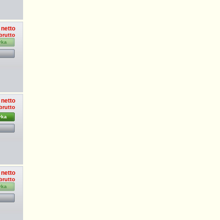
 netto
 brutto
yka
 netto
 brutto
yka
 netto
 brutto
yka