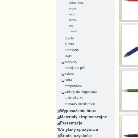
różne, inne
rystor
tetis
toma
uni
zenith
grafity
gumki
korektory
linijki
Markery
naboje do piór
ołówki
pióra
temperówki
wkłady do długopisów
zakreślacze
zestawy kreślarskie
Wyposażenie biura
Materiały eksploatacyjne
Prezentacja
Artykuły spożywcze
Środki czystości