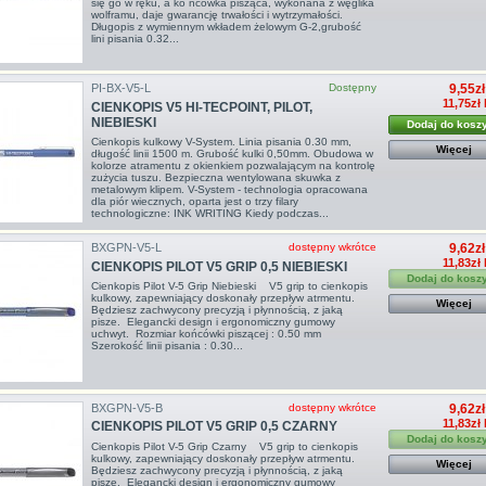
się go w ręku, a ko ńcówka pisząca, wykonana z węglika
wolframu, daje gwarancję trwałości i wytrzymałości.
Długopis z wymiennym wkładem żelowym G-2,grubość
lini pisania 0.32...
PI-BX-V5-L
Dostępny
9,55zł
11,75zł
CIENKOPIS V5 HI-TECPOINT, PILOT,
NIEBIESKI
Dodaj do kosz
Cienkopis kulkowy V-System. Linia pisania 0.30 mm,
Więcej
długość linii 1500 m. Grubość kulki 0,50mm. Obudowa w
kolorze atramentu z okienkiem pozwalającym na kontrolę
zużycia tuszu. Bezpieczna wentylowana skuwka z
metalowym klipem. V-System - technologia opracowana
dla piór wiecznych, oparta jest o trzy filary
technologiczne: INK WRITING Kiedy podczas...
BXGPN-V5-L
dostępny wkrótce
9,62zł
11,83zł
CIENKOPIS PILOT V5 GRIP 0,5 NIEBIESKI
Dodaj do kosz
Cienkopis Pilot V-5 Grip Niebieski V5 grip to cienkopis
kulkowy, zapewniający doskonały przepływ atrmentu.
Więcej
Będziesz zachwycony precyzją i płynnością, z jaką
pisze. Elegancki design i ergonomiczny gumowy
uchwyt. Rozmiar końcówki piszącej : 0.50 mm
Szerokość linii pisania : 0.30...
BXGPN-V5-B
dostępny wkrótce
9,62zł
11,83zł
CIENKOPIS PILOT V5 GRIP 0,5 CZARNY
Dodaj do kosz
Cienkopis Pilot V-5 Grip Czarny V5 grip to cienkopis
kulkowy, zapewniający doskonały przepływ atrmentu.
Więcej
Będziesz zachwycony precyzją i płynnością, z jaką
pisze. Elegancki design i ergonomiczny gumowy