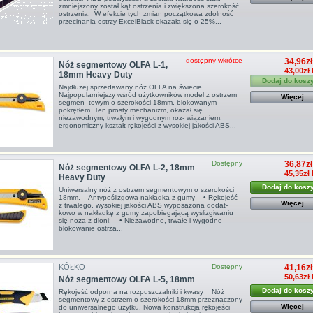
zmniejszony został kąt ostrzenia i zwiększona szerokość
ostrzenia. W efekcie tych zmian początkowa zdolność
przecinania ostrzy ExcelBlack okazała się o 25%...
dostępny wkrótce
34,96zł
Nóż segmentowy OLFA L-1,
43,00zł
18mm Heavy Duty
Dodaj do kosz
Najdłużej sprzedawany nóż OLFA na świecie
Najpopularniejszy wśród użytkowników model z ostrzem
Więcej
segmen- towym o szerokości 18mm, blokowanym
pokrętłem. Ten prosty mechanizm, okazał się
niezawodnym, trwałym i wygodnym roz- wiązaniem.
ergonomiczny kształt rękojeści z wysokiej jakości ABS...
Dostępny
36,87zł
Nóż segmentowy OLFA L-2, 18mm
45,35zł
Heavy Duty
Dodaj do kosz
Uniwersalny nóż z ostrzem segmentowym o szerokości
18mm. Antypoślizgowa nakładka z gumy • Rękojeść
Więcej
z trwałego, wysokiej jakości ABS wyposażona dodat-
kowo w nakładkę z gumy zapobiegającą wyślizgiwaniu
się noża z dłoni; • Niezawodne, trwałe i wygodne
blokowanie ostrza...
KÓŁKO
Dostępny
41,16zł
50,63zł
Nóż segmentowy OLFA L-5, 18mm
Dodaj do kosz
Rękojeść odporna na rozpuszczalniki i kwasy Nóż
segmentowy z ostrzem o szerokości 18mm przeznaczony
Więcej
do uniwersalnego użytku. Nowa konstrukcja rękojeści