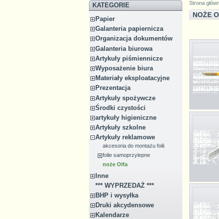
Strona głów
KATEGORIE
NOŻE 
Papier
Galanteria papiernicza
Organizacja dokumentów
Galanteria biurowa
Artykuły piśmiennicze
Wyposażenie biura
Materiały eksploatacyjne
Prezentacja
Artykuły spożywcze
Środki czystości
artykuły higieniczne
Artykuły szkolne
Artykuły reklamowe
akcesoria do montażu folii
folie samoprzylepne
noże Olfa
Inne
*** WYPRZEDAŻ ***
BHP i wysyłka
Druki akcydensowe
Kalendarze