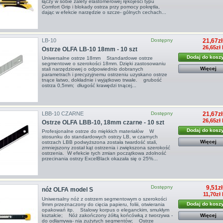
łączy w sobie zalety elastomerowej rękojeści typu
Comfort Grip i blokady ostrza przy pomocy pokrętła,
dając w efekcie narzędzie o szcze- gólnych cechach...
LB-10
Dostępny
21,67zł
26,65zł
Ostrze OLFA LB-10 18mm - 10 szt
Dodaj do kosz
Uniwersalne ostrze 18mm Standardowe ostrze
segmentowe o szerokości 18mm. Dzięki zastosowaniu
Więcej
stali narzędziowej o odpowiednio dobranych
parametrach i precyzyjnemu ostrzeniu uzyskano ostrze
tnące łatwo, dokładnie i wyjątkowo trwałe. grubość
ostrza 0,5mm; długość krawędzi tnącej...
LBB-10 CZARNE
Dostępny
21,67zł
26,65zł
Ostrze OLFA LBB-10, 18mm czarne - 10 szt
Dodaj do kosz
Profesjonalne ostrze do miękkich materiałów W
stosunku do standardowych ostrzy LB, w czarnych
Więcej
ostrzach LBB podwyższona została twardość stali,
zmniejszony został kąt ostrzenia i zwiększona szerokość
ostrzenia. W efekcie tych zmian początkowa zdolność
przecinania ostrzy ExcelBlack okazała się o 25%...
Dostępny
9,51zł
nóż OLFA model S
11,70zł
Uniwersalny nóż z ostrzem segmentowym o szerokości
Dodaj do kosz
9mm przeznaczony do cięcia papieru, foliii, otwierania
opakowań itp. Stalowy korpus o eleganckim, smukłym
kształcie; Nóż zakończony żółtą końcówką z tworzywa -
Więcej
do odłamywa- nia zużytych segmentów; Ostrze