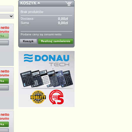
KOSZYK
Brak produktów
Dostawa
0,00zł
Suma
0,00zł
 netto
 brutto
Podane ceny są cenami netto
yka
Koszyk
Realizuj zamówienie
 netto
 brutto
yka
 netto
 brutto
yka