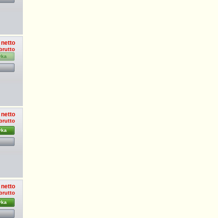
 netto
 brutto
yka
 netto
 brutto
yka
 netto
 brutto
yka