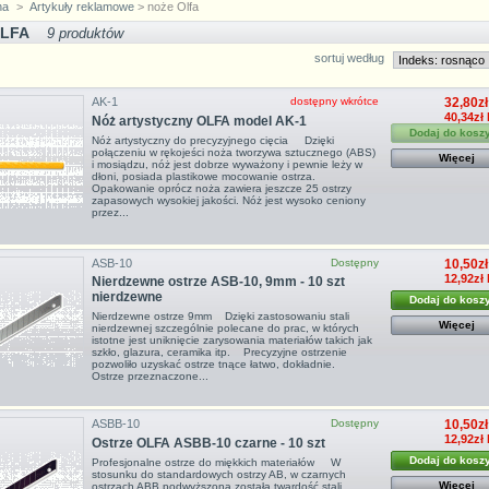
na
>
Artykuły reklamowe
> noże Olfa
OLFA
9 produktów
sortuj według
AK-1
dostępny wkrótce
32,80zł
40,34zł
Nóż artystyczny OLFA model AK-1
Dodaj do kosz
Nóż artystyczny do precyzyjnego cięcia Dzięki
połączeniu w rękojeści noża tworzywa sztucznego (ABS)
Więcej
i mosiądzu, nóż jest dobrze wyważony i pewnie leży w
dłoni, posiada plastikowe mocowanie ostrza.
Opakowanie oprócz noża zawiera jeszcze 25 ostrzy
zapasowych wysokiej jakości. Nóż jest wysoko ceniony
przez...
ASB-10
Dostępny
10,50zł
12,92zł
Nierdzewne ostrze ASB-10, 9mm - 10 szt
nierdzewne
Dodaj do kosz
Nierdzewne ostrze 9mm Dzięki zastosowaniu stali
Więcej
nierdzewnej szczególnie polecane do prac, w których
istotne jest uniknięcie zarysowania materiałów takich jak
szkło, glazura, ceramika itp. Precyzyjne ostrzenie
pozwoliło uzyskać ostrze tnące łatwo, dokładnie.
Ostrze przeznaczone...
ASBB-10
Dostępny
10,50zł
12,92zł
Ostrze OLFA ASBB-10 czarne - 10 szt
Dodaj do kosz
Profesjonalne ostrze do miękkich materiałów W
stosunku do standardowych ostrzy AB, w czarnych
Więcej
ostrzach ABB podwyższona została twardość stali,