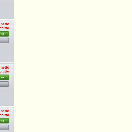
 netto
 brutto
yka
 netto
 brutto
yka
 netto
 brutto
yka