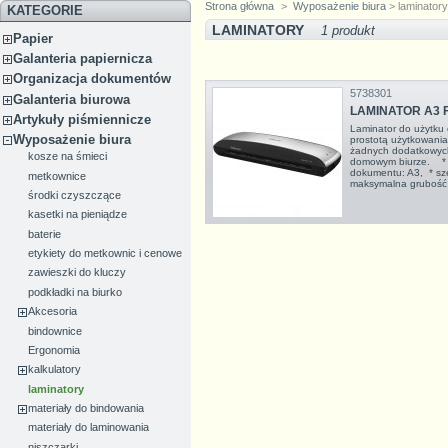
Strona główna
>
Wyposażenie biura
> laminator
KATEGORIE
LAMINATORY
1 produkt
Papier
Galanteria papiernicza
Organizacja dokumentów
5738301
Galanteria biurowa
LAMINATOR A3 
Artykuły piśmiennicze
Laminator do użytku
Wyposażenie biura
prostotą użytkowania
żadnych dodatkowych
kosze na śmieci
domowym biurze. * 
dokumentu: A3, * sz
metkownice
maksymalna grubość fo
środki czyszczące
kasetki na pieniądze
baterie
etykiety do metkownic i cenowe
zawieszki do kluczy
podkładki na biurko
Akcesoria
bindownice
Ergonomia
kalkulatory
laminatory
materiały do bindowania
materiały do laminowania
niszczarki