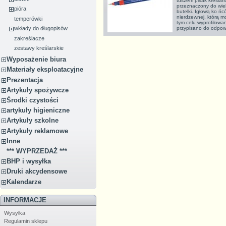
tuszem pisak kreślars
przeznaczony do wie
pióra
butelki. Igłową ko ń
nierdzewnej, którą 
temperówki
tym celu wyprofilowa
przypisano do odpowi
wkłady do długopisów
zakreślacze
zestawy kreślarskie
Wyposażenie biura
Materiały eksploatacyjne
Prezentacja
Artykuły spożywcze
Środki czystości
artykuły higieniczne
Artykuły szkolne
Artykuły reklamowe
Inne
*** WYPRZEDAŻ ***
BHP i wysyłka
Druki akcydensowe
Kalendarze
INFORMACJE
Wysyłka
Regulamin sklepu