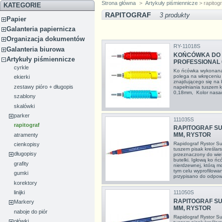
Strona główna
>
Artykuły piśmiennicze
> rapitogr
KATEGORIE
RAPITOGRAF
3 produkty
Papier
Galanteria papiernicza
Organizacja dokumentów
RY-11018S
Galanteria biurowa
KOŃCÓWKA DO 
Artykuły piśmiennicze
PROFESSIONAL 
cyrkle
Ko ńcówka wykonana 
polega na wkręceniu
ekierki
znajdującego się na 
zestawy pióro + długopis
napełniania tuszem k
0,18mm, Kolor nasad
szablony
skalówki
parker
111035S
rapitograf
RAPITOGRAF SU
MM, RYSTOR
atramenty
Rapidograf Rystor Su
cienkopisy
tuszem pisak kreślars
długopisy
przeznaczony do wie
butelki. Igłową ko ń
grafity
nierdzewnej, którą 
tym celu wyprofilowa
gumki
przypisano do odpowi
korektory
111050S
linijki
RAPITOGRAF SU
Markery
MM, RYSTOR
naboje do piór
Rapidograf Rystor Su
ołówki