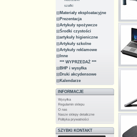
szafki
Materiały eksploatacyjne
Prezentacja
Artykuły spożywcze
Środki czystości
artykuły higieniczne
Artykuły szkolne
Artykuły reklamowe
Inne
*** WYPRZEDAŻ ***
BHP i wysyłka
Druki akcydensowe
Kalendarze
INFORMACJE
Wysyłka
Regulamin sklepu
O nas
Nasze sklepy detaliczne
Polityka prywatności
SZYBKI KONTAKT