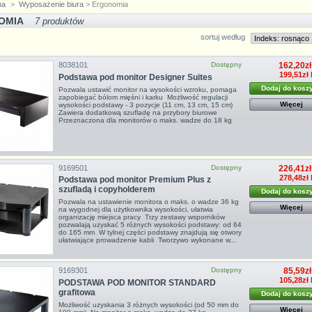
na
>
Wyposażenie biura
> Ergonomia
OMIA
7 produktów
sortuj według
8038101
Dostępny
162,20zł
199,51zł 
Podstawa pod monitor Designer Suites
Dodaj do kosz
Pozwala ustawić monitor na wysokości wzroku, pomaga
zapobiegać bólom mięśni i karku Możliwość regulacji
Więcej
wysokości podstawy - 3 pozycje (11 cm, 13 cm, 15 cm)
Zawiera dodatkową szufladę na przybory biurowe
Przeznaczona dla monitorów o maks. wadze do 18 kg
9169501
Dostępny
226,41zł
278,48zł 
Podstawa pod monitor Premium Plus z
szufladą i copyholderem
Dodaj do kosz
Pozwala na ustawienie monitora o maks. o wadze 36 kg
Więcej
na wygodnej dla użytkownika wysokości, ułatwia
organizację miejsca pracy Trzy zestawy wsporników
pozwalają uzyskać 5 różnych wysokości podstawy: od 64
do 165 mm W tylnej części podstawy znajdują się otwory
ułatwiające prowadzenie kabli Tworzywo wykonane w...
9169301
Dostępny
85,59zł
105,28zł 
PODSTAWA POD MONITOR STANDARD
grafitowa
Dodaj do kosz
Możliwość uzyskania 3 różnych wysokości (od 50 mm do
Więcej