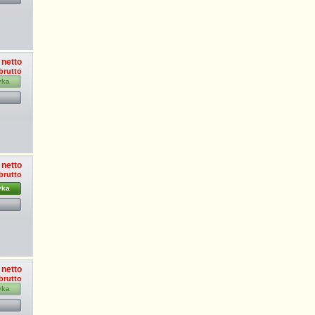
 netto
 brutto
yka
 netto
 brutto
yka
 netto
brutto
yka