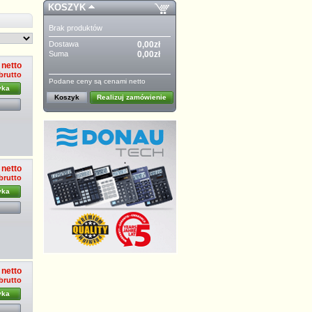
KOSZYK
Brak produktów
Dostawa
0,00zł
Suma
0,00zł
 netto
brutto
Podane ceny są cenami netto
yka
Koszyk
Realizuj zamówienie
 netto
brutto
yka
 netto
brutto
yka