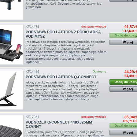
100 mm) Na monitor o maks. wadze do 27 kg
Antypoślizgowe nóżki Dostępna w kolorze szarym lub
grafitowym
KF14471
dostępny wkrótce
91,57zł
112,63zł
PODSTAWA POD LAPTOPA Z PODKŁADKĄ
Dodaj do kosz
POD MYSZ
Podstawa pod laptopa z regulacją wysokości, podkładką
Więcej
pod mysz i uchwytem na telefon regulowany kąt
nachylenia - 7 pozycji praktyczne rozwiązanie
podnoszące komfort pracy na laptopie zapobiega bólom
karku i szyi wywołanym pracą przy laptopie
przeznaczona dla osób pracujących długo przed
laptopem ...
KF14469
Dostępny
44,29zł
54,48zł
PODSTAWA POD LAPTOPA Q-CONNECT
Dodaj do kosz
lekka, plastikowa podstawka na laptopa - do 15 cali
regulowany kąt nachylenia - 7 pozycji praktyczne
Więcej
rozwiązanie podnoszące komfort pracy na laptopie
zapobiega bólom karku i szyi wywołanym pracą przy
laptopie przeznaczona dla osób pracujących długo
przed laptopem dobra wentylacja zapobiega...
KF17981
dostępny wkrótce
85,94zł
105,71zł 
PODNÓŻEK Q-CONNECT 448X325MM
Dodaj do kosz
CZARNY
Ekonomiczny podnóżek Q-Connect Pomaga poprawić
Więcej
postawę podczas pracy Wyposażony w antypoślizgowe