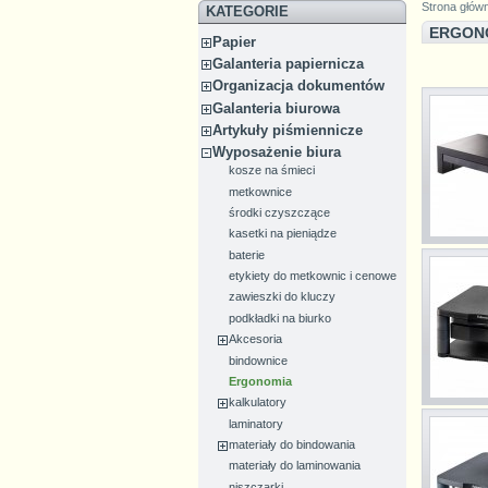
Strona głów
KATEGORIE
ERGON
Papier
Galanteria papiernicza
Organizacja dokumentów
Galanteria biurowa
Artykuły piśmiennicze
Wyposażenie biura
kosze na śmieci
metkownice
środki czyszczące
kasetki na pieniądze
baterie
etykiety do metkownic i cenowe
zawieszki do kluczy
podkładki na biurko
Akcesoria
bindownice
Ergonomia
kalkulatory
laminatory
materiały do bindowania
materiały do laminowania
niszczarki