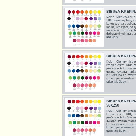
BIBUŁA KREPIN
Kolor - Niebieski nr.
180g włoskiej firmy C
kolorów oraz doskon
marką istniejącą na 
tworzenia ozdobnych
dekoracyjnych na prze
bankiety,...
BIBUŁA KREPIN
Kolor - Ciemny niebie
krepina extra 180g wł
perfekcja kolorów or
gwarantowana marką 
lat. Idealna do twor
innych przedmiotów 
takie jak śluby,...
BIBUŁA KREPI
50X250
Kolor - Ciemny grosz
krepina extra 180g wł
perfekcja kolorów or
gwarantowana marką 
lat. Idealna do twor
innych przedmiotów 
takie jak śluby,...