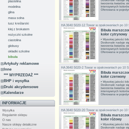
Doskonale nadaje si
plastelina
tworzenia kwiatów, s
intensywnych koloró
modelina
Oferowana w pojedyn
glina
masa solna
tusz kreślarski
HA 3640 5020-12
Towar w opakowaniach po 10
klej z brokatem
Bibuła marszcz
kolor cytrynowy
nożyczki szkolne
• Wysokiej jakości bi
ciastolina
Doskonale nadaje si
globusy
tworzenia kwiatów, s
intensywnych koloró
okładki szkolne
Oferowana w pojedyn
bibuła
Artykuły reklamowe
HA 3640 5020-2
Towar w opakowaniach po 10 
Inne
Bibuła marszcz
*** WYPRZEDAŻ ***
kolor czerwony
BHP i wysyłka
• Wysokiej jakości bi
Doskonale nadaje si
Druki akcydensowe
tworzenia kwiatów, s
intensywnych koloró
Kalendarze
Oferowana w pojedyn
INFORMACJE
HA 3640 5020-20
Towar w opakowaniach po 10
Wysyłka
Bibuła marszcz
Regulamin sklepu
kolor różowy
O nas
• Wysokiej jakości bi
Nasze sklepy detaliczne
Doskonale nadaje si