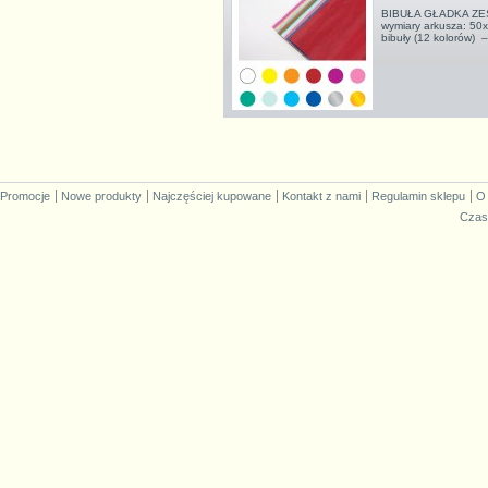
BIBUŁA GŁADKA ZEST
wymiary arkusza: 50x
bibuły (12 kolorów) 
Promocje
Nowe produkty
Najczęściej kupowane
Kontakt z nami
Regulamin sklepu
O
Czas