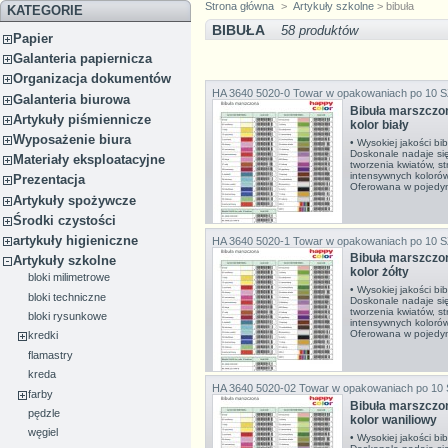
Strona główna
>
Artykuły szkolne
> bibuła
KATEGORIE
BIBUŁA
58 produktów
Papier
Galanteria papiernicza
Organizacja dokumentów
HA 3640 5020-0
Towar w opakowaniach po 10 
Galanteria biurowa
Bibuła marszcz
Artykuły piśmiennicze
kolor biały
Wyposażenie biura
• Wysokiej jakości bi
Doskonale nadaje si
Materiały eksploatacyjne
tworzenia kwiatów, s
intensywnych koloró
Prezentacja
Oferowana w pojedy
Artykuły spożywcze
Środki czystości
artykuły higieniczne
HA 3640 5020-1
Towar w opakowaniach po 10 
Bibuła marszcz
Artykuły szkolne
kolor żółty
bloki milimetrowe
• Wysokiej jakości bi
bloki techniczne
Doskonale nadaje si
tworzenia kwiatów, s
bloki rysunkowe
intensywnych koloró
Oferowana w pojedyn
kredki
flamastry
kreda
HA 3640 5020-02
Towar w opakowaniach po 10
farby
Bibuła marszcz
pędzle
kolor waniliowy
węgiel
• Wysokiej jakości bi