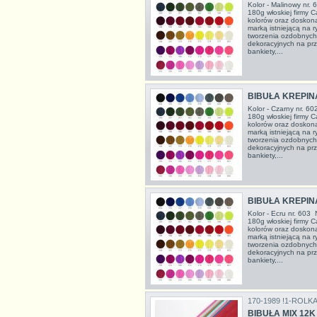
Kolor - Malinowy nr. 
180g włoskiej firmy C
kolorów oraz doskon
marką istniejącą na 
tworzenia ozdobnych
dekoracyjnych na prze
bankiety,...
BIBUŁA KREPIN
Kolor - Czarny nr. 60
180g włoskiej firmy C
kolorów oraz doskon
marką istniejącą na 
tworzenia ozdobnych
dekoracyjnych na prze
bankiety,...
BIBUŁA KREPIN
Kolor - Ecru nr. 603 
180g włoskiej firmy C
kolorów oraz doskon
marką istniejącą na 
tworzenia ozdobnych
dekoracyjnych na prze
bankiety,...
170-1989 !1-ROLKA
BIBUŁA MIX 12