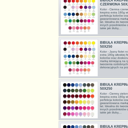
BIBUŁA KREPIN
CZERWONA 50X
Kolor - Ciemna czerw
krepina extra 180g wł
perfekcja kolorów or
gwarantowana marką 
lat. Idealna do twor
innych przedmiotów 
takie jak śluby,...
BIBUŁA KREPIN
50X250
Kolor - Jasny fiolet 
extra 180g włoskiej f
kolorów oraz doskon
marką istniejącą na 
tworzenia ozdobnych
dekoracyjnych na prze
BIBUŁA KREPIN
50X250
Kolor - Ciemny zielon
krepina extra 180g wł
perfekcja kolorów or
gwarantowana marką 
lat. Idealna do twor
innych przedmiotów 
takie jak śluby,...
BIBUŁA KREPINA