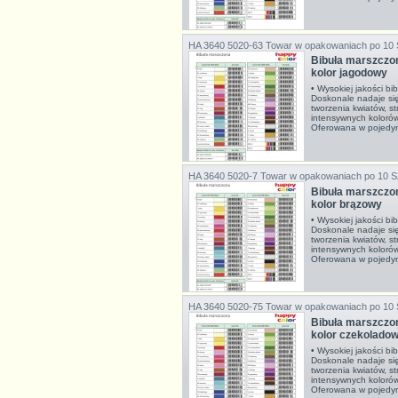
HA 3640 5020-63
Towar w opakowaniach po 10
Bibuła marszcz
kolor jagodowy
• Wysokiej jakości bi
Doskonale nadaje si
tworzenia kwiatów, s
intensywnych koloró
Oferowana w pojedync
HA 3640 5020-7
Towar w opakowaniach po 10 
Bibuła marszcz
kolor brązowy
• Wysokiej jakości bi
Doskonale nadaje si
tworzenia kwiatów, s
intensywnych koloró
Oferowana w pojedyn
HA 3640 5020-75
Towar w opakowaniach po 10
Bibuła marszcz
kolor czekolado
• Wysokiej jakości bi
Doskonale nadaje si
tworzenia kwiatów, s
intensywnych koloró
Oferowana w pojedyn