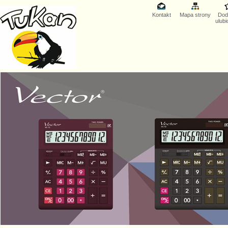
Kontakt
Mapa strony
Dod
ulub