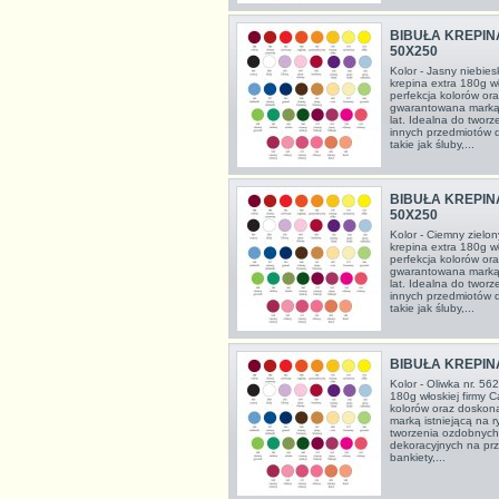
BIBUŁA KREPIN
50X250
Kolor - Jasny niebies
krepina extra 180g wł
perfekcja kolorów or
gwarantowana marką 
lat. Idealna do twor
innych przedmiotów 
takie jak śluby,...
BIBUŁA KREPIN
50X250
Kolor - Ciemny zielon
krepina extra 180g wł
perfekcja kolorów or
gwarantowana marką 
lat. Idealna do twor
innych przedmiotów 
takie jak śluby,...
BIBUŁA KREPIN
Kolor - Oliwka nr. 56
180g włoskiej firmy C
kolorów oraz doskon
marką istniejącą na 
tworzenia ozdobnych
dekoracyjnych na prze
bankiety,...