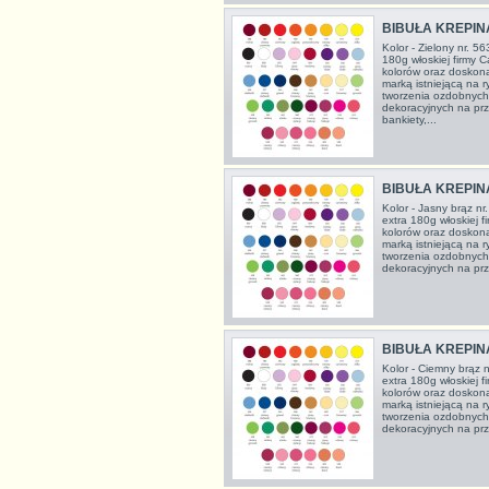
BIBUŁA KREPIN
Kolor - Zielony nr. 5
180g włoskiej firmy C
kolorów oraz doskon
marką istniejącą na 
tworzenia ozdobnych
dekoracyjnych na prze
bankiety,...
BIBUŁA KREPIN
Kolor - Jasny brąz nr
extra 180g włoskiej f
kolorów oraz doskon
marką istniejącą na 
tworzenia ozdobnych
dekoracyjnych na prze
BIBUŁA KREPIN
Kolor - Ciemny brąz n
extra 180g włoskiej f
kolorów oraz doskon
marką istniejącą na 
tworzenia ozdobnych
dekoracyjnych na prze