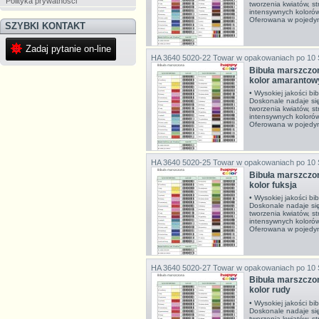
Polityka prywatności
tworzenia kwiatów, s
intensywnych koloró
Oferowana w pojedyn
SZYBKI KONTAKT
Zadaj pytanie on-line
HA 3640 5020-22
Towar w opakowaniach po 10
Bibuła marszcz
kolor amarantow
• Wysokiej jakości bi
Doskonale nadaje si
tworzenia kwiatów, s
intensywnych koloró
Oferowana w pojedyn
HA 3640 5020-25
Towar w opakowaniach po 10
Bibuła marszcz
kolor fuksja
• Wysokiej jakości bi
Doskonale nadaje si
tworzenia kwiatów, s
intensywnych koloró
Oferowana w pojedyn
HA 3640 5020-27
Towar w opakowaniach po 10
Bibuła marszcz
kolor rudy
• Wysokiej jakości bi
Doskonale nadaje si
tworzenia kwiatów, s