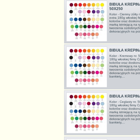
BIBUŁA KREPIN
50X250
Kolor - Ciemny żółty 
extra 180g włoskiej f
kolorów oraz doskon
marką istniejącą na 
tworzenia ozdobnych
dekoracyjnych na prze
BIBUŁA KREPIN
Kolor - Kremowy nr. 
180g włoskiej firmy C
kolorów oraz doskon
marką istniejącą na 
tworzenia ozdobnych
dekoracyjnych na prze
bankiety,...
BIBUŁA KREPIN
Kolor - Ceglasty nr. 
180g włoskiej firmy C
kolorów oraz doskon
marką istniejącą na 
tworzenia ozdobnych
dekoracyjnych na prze
bankiety,...