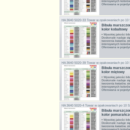
intensywnych koloró
Oferowana w pojedyn
HA 3640 5020-33
Towar w opakowaniach po 10
Bibuła marszcz
kolor kobaltowy
• Wysokiej jakości bi
Doskonale nadaje si
tworzenia kwiatów, s
intensywnych koloró
Oferowana w pojedy
HA 3640 5020-39
Towar w opakowaniach po 10
Bibuła marszcz
kolor miętowy
• Wysokiej jakości bi
Doskonale nadaje si
tworzenia kwiatów, s
intensywnych koloró
Oferowana w pojedyn
HA 3640 5020-4
Towar w opakowaniach po 10 
Bibuła marszcz
kolor pomarańc
• Wysokiej jakości bi
Doskonale nadaje si
tworzenia kwiatów, s
intensywnych koloró