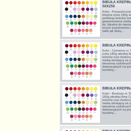
BIBUŁA KREPI
50X250
Kolor - Pomarańczowy
krepina extra 180g wł
perfekcja kolorów or
gwarantowana marką 
lat. Idealna do twor
innych przedmiotów 
takie jak śluby,...
BIBUŁA KREPIN
Kolor - Czerwony nr.
extra 180g włoskiej f
kolorów oraz doskon
marką istniejącą na 
tworzenia ozdobnych
dekoracyjnych na prze
bankiety,...
BIBUŁA KREPIN
Kolor - Bordowy nr. 5
180g włoskiej firmy C
kolorów oraz doskon
marką istniejącą na 
tworzenia ozdobnych
dekoracyjnych na prze
bankiety,...