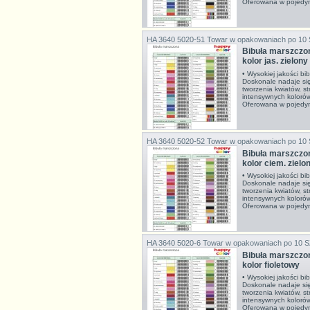
Oferowana w pojedyn
HA 3640 5020-51
Towar w opakowaniach po 10
Bibuła marszcz
kolor jas. zielony
• Wysokiej jakości bi
Doskonale nadaje si
tworzenia kwiatów, s
intensywnych koloró
Oferowana w pojedyn
HA 3640 5020-52
Towar w opakowaniach po 10
Bibuła marszcz
kolor ciem. zielo
• Wysokiej jakości bi
Doskonale nadaje si
tworzenia kwiatów, s
intensywnych koloró
Oferowana w pojedyn
HA 3640 5020-6
Towar w opakowaniach po 10 
Bibuła marszcz
kolor fioletowy
• Wysokiej jakości bi
Doskonale nadaje si
tworzenia kwiatów, s
intensywnych koloró
Oferowana w pojedyn