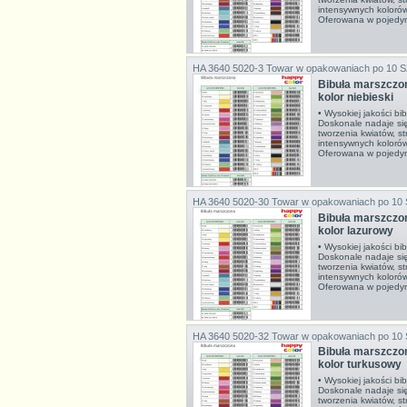
intensywnych koloró
Oferowana w pojedyn
HA 3640 5020-3
Towar w opakowaniach po 10 
Bibuła marszcz
kolor niebieski
• Wysokiej jakości bi
Doskonale nadaje si
tworzenia kwiatów, s
intensywnych koloró
Oferowana w pojedync
HA 3640 5020-30
Towar w opakowaniach po 10
Bibuła marszcz
kolor lazurowy
• Wysokiej jakości bi
Doskonale nadaje si
tworzenia kwiatów, s
intensywnych koloró
Oferowana w pojedyn
HA 3640 5020-32
Towar w opakowaniach po 10
Bibuła marszcz
kolor turkusowy
• Wysokiej jakości bi
Doskonale nadaje si
tworzenia kwiatów, s