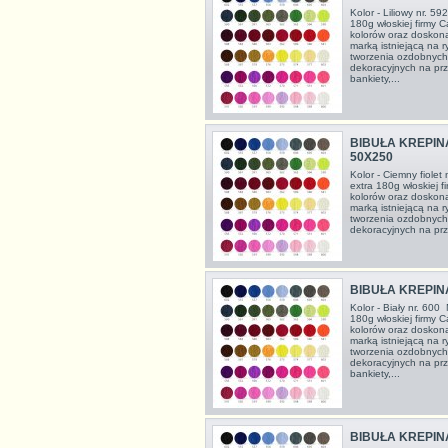
Kolor - Liliowy nr. 5
180g włoskiej firmy C
kolorów oraz doskon
marką istniejącą na 
tworzenia ozdobnych
dekoracyjnych na prze
bankiety,...
BIBUŁA KREPIN
50X250
Kolor - Ciemny fiolet
extra 180g włoskiej f
kolorów oraz doskon
marką istniejącą na 
tworzenia ozdobnych
dekoracyjnych na prze
BIBUŁA KREPIN
Kolor - Biały nr. 600
180g włoskiej firmy C
kolorów oraz doskon
marką istniejącą na 
tworzenia ozdobnych
dekoracyjnych na prze
bankiety,...
BIBUŁA KREPIN