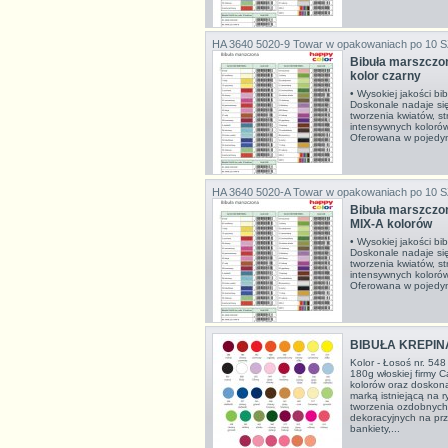
HA 3640 5020-9
Towar w opakowaniach po 10 
Bibuła marszcz
kolor czarny
• Wysokiej jakości bi
Doskonale nadaje si
tworzenia kwiatów, s
intensywnych koloró
Oferowana w pojedyn
HA 3640 5020-A
Towar w opakowaniach po 10 
Bibuła marszcz
MIX-A kolorów
• Wysokiej jakości bi
Doskonale nadaje si
tworzenia kwiatów, s
intensywnych koloró
Oferowana w pojedyn
BIBUŁA KREPIN
Kolor - Łosoś nr. 548
180g włoskiej firmy C
kolorów oraz doskon
marką istniejącą na 
tworzenia ozdobnych
dekoracyjnych na prze
bankiety,...