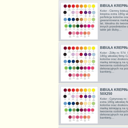
BIBUŁA KREPINA
Kolor - Ciemny biskup
krepina extra 180g wł
perfekcja kolorów or
gwarantowana marką 
lat. Idealna do twor
innych przedmiotów 
takie jak śluby,...
BIBUŁA KREPIN
Kolor - Żółty nr. 574
180g włoskiej firmy C
kolorów oraz doskon
marką istniejącą na 
tworzenia ozdobnych
dekoracyjnych na prze
bankiety,...
BIBUŁA KREPI
50X250
Kolor - Cytrynowy nr.
extra 180g włoskiej f
kolorów oraz doskon
marką istniejącą na 
tworzenia ozdobnych
dekoracyjnych na prze
bankiety,...