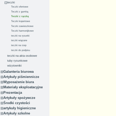
teczki
Teczki ofertowe
Teczki z gumką
Teczki z rączką
Teczki kopertowe
Teczki zawieszkowe
Teczki harmonijkowe
teczki na rysunki
teczki wiązane
teczki na rzep
teczki do podpisu
teczki na akta osobowe
tuby rysunkowe
wizytowniki
Galanteria biurowa
Artykuły piśmiennicze
Wyposażenie biura
Materiały eksploatacyjne
Prezentacja
Artykuły spożywcze
Środki czystości
artykuły higieniczne
Artykuły szkolne