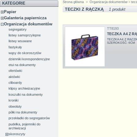
Strona główna
>
Organizacja dokumentów
>
tec
KATEGORIE
TECZKI Z RĄCZKĄ
1 produkt
Papier
Galanteria papiernicza
Organizacja dokumentów
TT8193
segregatory
TECZKA A4 Z R
listwy samoprzylepne
TECZKA A4 Z RĄC
listwy wsuwane
SZEROKOŚĆ: 6CM
fastykuły
wąsy do skoroszytów
dzienniki korespondencyjne
etui na dokumenty
ofertówki
aktówki
cliboardy
klipsy archiwizacyjne
koszulki na dokumenty
kroniki
obwoluty
półki na dokumenty
przekładki do segregatorów
pudełka, pojemniki do
archiwizacji
skoroszyty