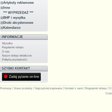
Artykuły reklamowe
Inne
*** WYPRZEDAŻ ***
BHP i wysyłka
Druki akcydensowe
Kalendarze
INFORMACJE
Wysyłka
Regulamin sklepu
O nas
Nasze sklepy detaliczne
Polityka prywatności
SZYBKI KONTAKT
Zadaj pytanie on-line
Promocje
Nowe produkty
Najczęściej kupowane
Kontakt z nami
Regulamin sklepu
O
Czas