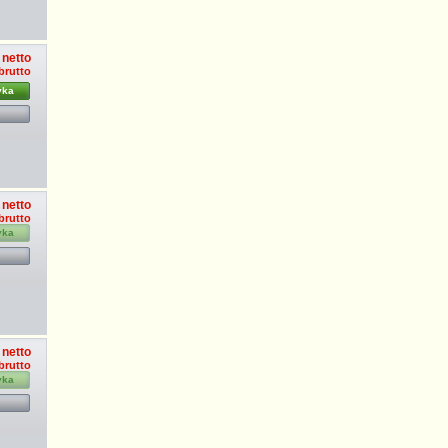
 netto
 brutto
yka
 netto
 brutto
yka
 netto
 brutto
yka