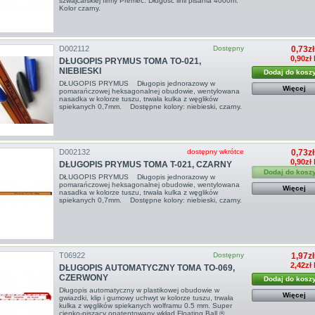
szwajcarskiej firmy Premec. Długość linii pisania 4000m.
Kolor czarny.
D002112
Dostępny
0,73zł
0,90zł
DŁUGOPIS PRYMUS TOMA TO-021,
NIEBIESKI
Dodaj do kosz
DŁUGOPIS PRYMUS Długopis jednorazowy w
Więcej
pomarańczowej heksagonalnej obudowie, wentylowana
nasadka w kolorze tuszu, trwała kulka z węglików
spiekanych 0,7mm. Dostępne kolory: niebieski, czarny.
D002132
dostępny wkrótce
0,73zł
0,90zł
DŁUGOPIS PRYMUS TOMA T-021, CZARNY
Dodaj do kosz
DŁUGOPIS PRYMUS Długopis jednorazowy w
pomarańczowej heksagonalnej obudowie, wentylowana
Więcej
nasadka w kolorze tuszu, trwała kulka z węglików
spiekanych 0,7mm. Dostępne kolory: niebieski, czarny.
T06922
Dostępny
1,97zł
2,42zł
DŁUGOPIS AUTOMATYCZNY TOMA TO-069,
CZERWONY
Dodaj do kosz
Długopis automatyczny w plastikowej obudowie w
Więcej
gwiazdki, klip i gumowy uchwyt w kolorze tuszu, trwała
kulka z węglików spiekanych wolframu 0.5 mm. Super
cienko-piszący opatentowany wkład Floating Ball ®