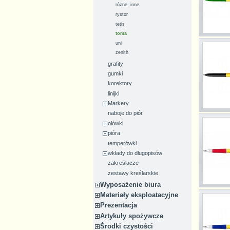
różne, inne
rystor
tetis
toma
uni
zenith
grafity
gumki
korektory
linijki
Markery
naboje do piór
ołówki
pióra
temperówki
wkłady do długopisów
zakreślacze
zestawy kreślarskie
Wyposażenie biura
Materiały eksploatacyjne
Prezentacja
Artykuły spożywcze
Środki czystości