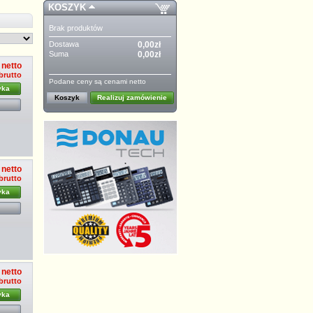
KOSZYK
Brak produktów
Dostawa
0,00zł
Suma
0,00zł
 netto
 brutto
Podane ceny są cenami netto
yka
Koszyk
Realizuj zamówienie
 netto
 brutto
yka
 netto
 brutto
yka