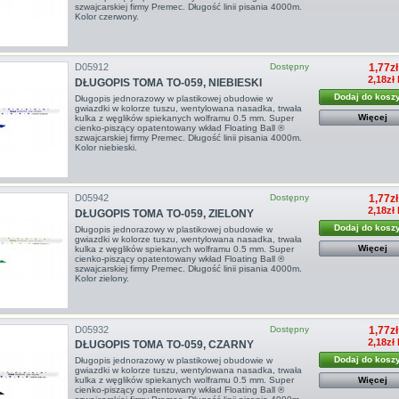
szwajcarskiej firmy Premec. Długość linii pisania 4000m.
Kolor czerwony.
D05912
Dostępny
1,77zł
2,18zł
DŁUGOPIS TOMA TO-059, NIEBIESKI
Dodaj do kosz
Długopis jednorazowy w plastikowej obudowie w
gwiazdki w kolorze tuszu, wentylowana nasadka, trwała
Więcej
kulka z węglików spiekanych wolframu 0.5 mm. Super
cienko-piszący opatentowany wkład Floating Ball ®
szwajcarskiej firmy Premec. Długość linii pisania 4000m.
Kolor niebieski.
D05942
Dostępny
1,77zł
2,18zł
DŁUGOPIS TOMA TO-059, ZIELONY
Dodaj do kosz
Długopis jednorazowy w plastikowej obudowie w
gwiazdki w kolorze tuszu, wentylowana nasadka, trwała
Więcej
kulka z węglików spiekanych wolframu 0.5 mm. Super
cienko-piszący opatentowany wkład Floating Ball ®
szwajcarskiej firmy Premec. Długość linii pisania 4000m.
Kolor zielony.
D05932
Dostępny
1,77zł
2,18zł
DŁUGOPIS TOMA TO-059, CZARNY
Dodaj do kosz
Długopis jednorazowy w plastikowej obudowie w
gwiazdki w kolorze tuszu, wentylowana nasadka, trwała
Więcej
kulka z węglików spiekanych wolframu 0.5 mm. Super
cienko-piszący opatentowany wkład Floating Ball ®