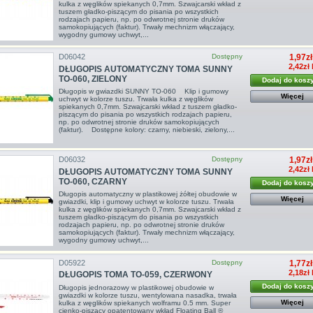
kulka z węglików spiekanych 0,7mm. Szwajcarski wkład z
tuszem gładko-piszącym do pisania po wszystkich
rodzajach papieru, np. po odwrotnej stronie druków
samokopiujących (faktur). Trwały mechnizm włączający,
wygodny gumowy uchwyt,...
D06042
Dostępny
1,97zł
2,42zł
DŁUGOPIS AUTOMATYCZNY TOMA SUNNY
TO-060, ZIELONY
Dodaj do kosz
Długopis w gwiazdki SUNNY TO-060 Klip i gumowy
Więcej
uchwyt w kolorze tuszu. Trwała kulka z węglików
spiekanych 0,7mm. Szwajcarski wkład z tuszem gładko-
piszącym do pisania po wszystkich rodzajach papieru,
np. po odwrotnej stronie druków samokopiujących
(faktur). Dostępne kolory: czarny, niebieski, zielony,...
D06032
Dostępny
1,97zł
2,42zł
DŁUGOPIS AUTOMATYCZNY TOMA SUNNY
TO-060, CZARNY
Dodaj do kosz
Długopis automatyczny w plastikowej żółtej obudowie w
Więcej
gwiazdki, klip i gumowy uchwyt w kolorze tuszu. Trwała
kulka z węglików spiekanych 0,7mm. Szwajcarski wkład z
tuszem gładko-piszącym do pisania po wszystkich
rodzajach papieru, np. po odwrotnej stronie druków
samokopiujących (faktur). Trwały mechnizm włączający,
wygodny gumowy uchwyt,...
D05922
Dostępny
1,77zł
2,18zł
DŁUGOPIS TOMA TO-059, CZERWONY
Dodaj do kosz
Długopis jednorazowy w plastikowej obudowie w
gwiazdki w kolorze tuszu, wentylowana nasadka, trwała
Więcej
kulka z węglików spiekanych wolframu 0.5 mm. Super
cienko-piszący opatentowany wkład Floating Ball ®