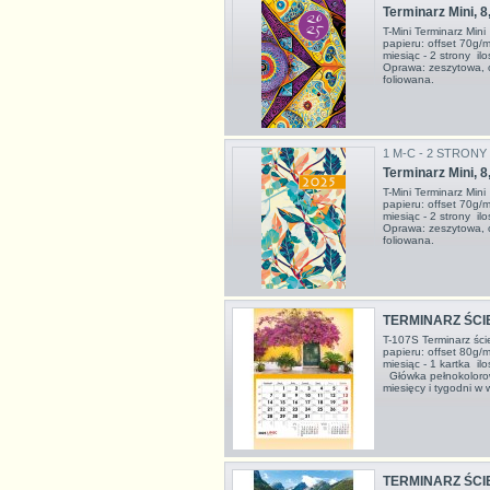
Terminarz Mini, 8
T-Mini Terminarz Mi
papieru: offset 70g/
miesiąc - 2 strony i
Oprawa: zeszytowa, 
foliowana.
1 M-C - 2 STRONY
Terminarz Mini, 8
T-Mini Terminarz Mi
papieru: offset 70g/
miesiąc - 2 strony i
Oprawa: zeszytowa, 
foliowana.
TERMINARZ ŚCI
T-107S Terminarz ś
papieru: offset 80g/
miesiąc - 1 kartka i
Główka pełnokoloro
miesięcy i tygodni w w
TERMINARZ ŚCI