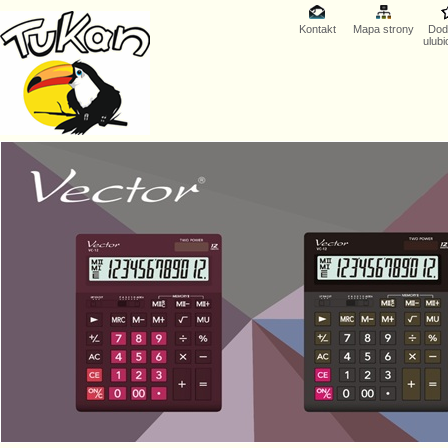
Kontakt
Mapa strony
Dod
ulub