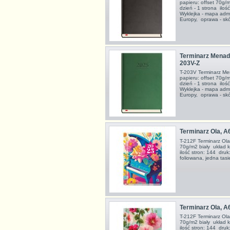
papieru: offset 70g/
dzień - 1 strona ilo
Wyklejka - mapa admin
Europy, oprawa - sk
Terminarz Menadż
203V-Z
T-203V Terminarz M
papieru: offset 70g/
dzień - 1 strona ilo
Wyklejka - mapa admin
Europy, oprawa - sk
Terminarz Ola, A
T-212F Terminarz Ola
70g/m2 biały układ k
ilość stron: 144 dr
foliowana, jedna ta
Terminarz Ola, A
T-212F Terminarz Ola
70g/m2 biały układ k
ilość stron: 144 dr