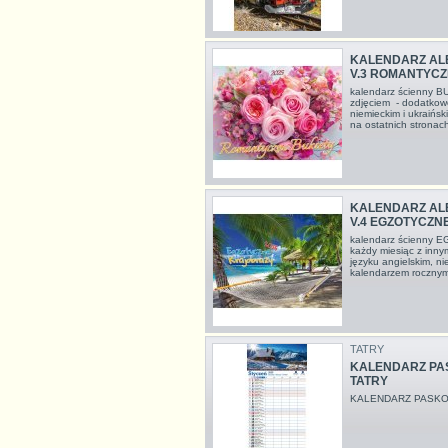
KALENDARZ AL
V.3 ROMANTYCZ
kalendarz ścienny B
zdjęciem - dodatkowe
niemieckim i ukraińs
na ostatnich stro
KALENDARZ AL
V.4 EGZOTYCZN
kalendarz ścienn
każdy miesiąc z inny
języku angielskim, ni
kalendarzem roczny
TATRY
KALENDARZ PAS
TATRY
KALENDARZ PASKO