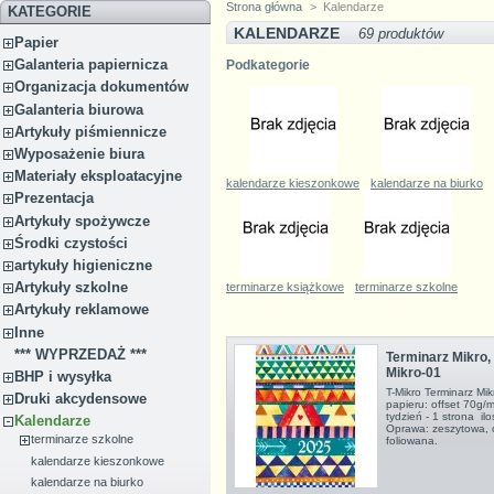
Strona główna
>
Kalendarze
KATEGORIE
KALENDARZE
69 produktów
Papier
Galanteria papiernicza
Podkategorie
Organizacja dokumentów
Galanteria biurowa
Artykuły piśmiennicze
Wyposażenie biura
Materiały eksploatacyjne
kalendarze kieszonkowe
kalendarze na biurko
Prezentacja
Artykuły spożywcze
Środki czystości
artykuły higieniczne
Artykuły szkolne
terminarze książkowe
terminarze szkolne
Artykuły reklamowe
Inne
*** WYPRZEDAŻ ***
Terminarz Mikro, 
Mikro-01
BHP i wysyłka
T-Mikro Terminarz M
Druki akcydensowe
papieru: offset 70g/
tydzień - 1 strona i
Kalendarze
Oprawa: zeszytowa, 
terminarze szkolne
foliowana.
kalendarze kieszonkowe
kalendarze na biurko