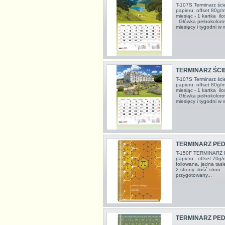
T-107S Terminarz ś
papieru: offset 80g/
miesiąc - 1 kartka i
Główka pełnokoloro
miesięcy i tygodni w w
TERMINARZ ŚCI
T-107S Terminarz ś
papieru: offset 80g/
miesiąc - 1 kartka i
Główka pełnokoloro
miesięcy i tygodni w w
TERMINARZ PED
T-150F TERMINARZ 
papieru: offset 70g
foliowana, jedna tas
2 strony ilość stro
przygotowany...
TERMINARZ PED