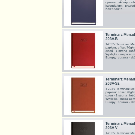
oprawa: skóropodobn
kalendarium: tydzie
Kalendarz z...
Terminarz Menadż
203V-B
T-203V Terminarz M
papieru: offset 70g/
dzień - 1 strona ilo
Wyklejka - mapa admin
Europy, oprawa - sk
Terminarz Menadż
203V-S2
T-203V Terminarz M
papieru: offset 70g/
dzień - 1 strona ilo
Wyklejka - mapa admin
Europy, oprawa - sk
Terminarz Menadż
203V-V
T-203V Terminarz M