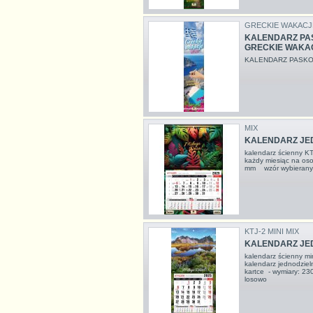
GRECKIE WAKACJ
KALENDARZ PAS
GRECKIE WAKA
KALENDARZ PASKO
MIX
KALENDARZ JED
kalendarz ścienny K
każdy miesiąc na oso
mm wzór wybieran
KTJ-2 MINI MIX
KALENDARZ JED
kalendarz ścienny mi
kalendarz jednodziel
kartce - wymiary: 2
losowo