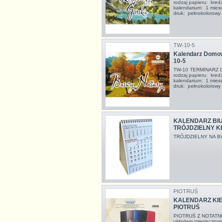
rodzaj papieru: kred
kalendarium: 1 miesi
druk: pełnokolorow
TW-10-5
Kalendarz Domow
10-5
TW-10 TERMINARZ
rodzaj papieru: kred
kalendarium: 1 miesi
druk: pełnokolorow
KALENDARZ BIU
TRÓJDZIELNY K
TRÓJDZIELNY NA B
PIOTRUŚ
KALENDARZ KIE
PIOTRUŚ
PIOTRUŚ Z NOTATNIK
układem miesięcznym