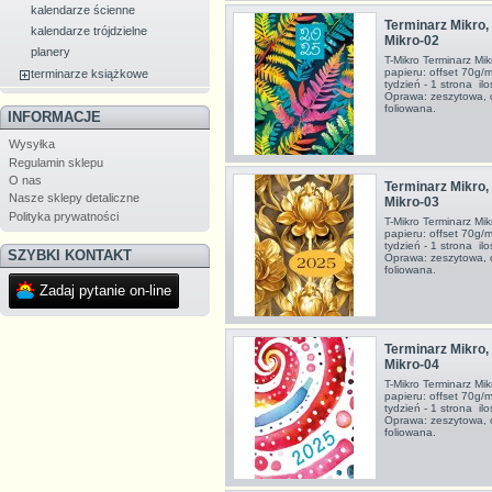
kalendarze ścienne
Terminarz Mikro, 
kalendarze trójdzielne
Mikro-02
planery
T-Mikro Terminarz M
papieru: offset 70g/
terminarze książkowe
tydzień - 1 strona i
Oprawa: zeszytowa, 
foliowana.
INFORMACJE
Wysyłka
Regulamin sklepu
O nas
Terminarz Mikro, 
Nasze sklepy detaliczne
Mikro-03
Polityka prywatności
T-Mikro Terminarz M
papieru: offset 70g/
tydzień - 1 strona i
SZYBKI KONTAKT
Oprawa: zeszytowa, 
foliowana.
Zadaj pytanie on-line
Terminarz Mikro, 
Mikro-04
T-Mikro Terminarz M
papieru: offset 70g/
tydzień - 1 strona i
Oprawa: zeszytowa, 
foliowana.