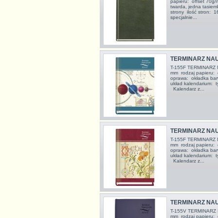
papieru: offset 70g
twarda, jedna tasiem
strony ilość stron
specjalnie...
TERMINARZ NAU
T-155F TERMINARZ 
mm rodzaj papieru: 
oprawa: okładka bar
układ kalendarium: t
Kalendarz z...
TERMINARZ NAU
T-155F TERMINARZ 
mm rodzaj papieru: 
oprawa: okładka bar
układ kalendarium: t
Kalendarz z...
TERMINARZ NAU
T-155V TERMINARZ 
mm rodzaj papieru: 