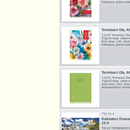
foliowana, jedna t
Terminarz Ola, A
T-212F Terminarz Ola
70g/m2 biały układ k
ilość stron: 144 dr
foliowana, jedna t
Terminarz Ola, A6
T-212V Terminarz Ola
70g/m2 biały układ k
ilość stron: 144 dr
skóropodobna Vivell
TW-10-4
Kalendarz Domow
10-4
TW-10 TERMINARZ