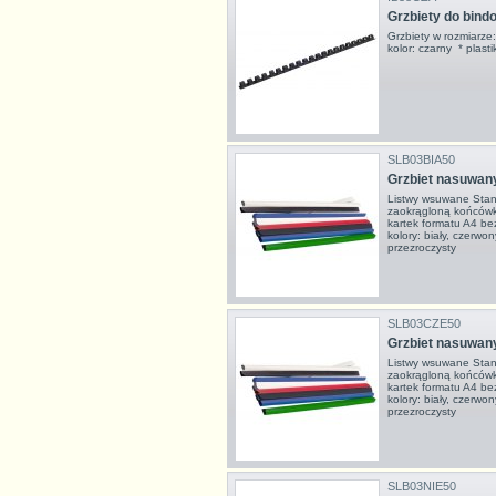
Grzbiety do bin
Grzbiety w rozmiarz
kolor: czarny * pla
SLB03BIA50
Grzbiet nasuwany
Listwy wsuwane Stan
zaokrągloną końcówk
kartek formatu A4 be
kolory: biały, czerwony
przezroczysty
SLB03CZE50
Grzbiet nasuwan
Listwy wsuwane Stan
zaokrągloną końcówk
kartek formatu A4 be
kolory: biały, czerwony
przezroczysty
SLB03NIE50