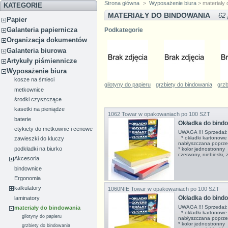
Strona główna
>
Wyposażenie biura
> materiały 
KATEGORIE
MATERIAŁY DO BINDOWANIA
62
Papier
Galanteria papiernicza
Podkategorie
Organizacja dokumentów
Galanteria biurowa
Artykuły piśmiennicze
Wyposażenie biura
kosze na śmieci
gilotyny do papieru
grzbiety do bindowania
grz
metkownice
środki czyszczące
kasetki na pieniądze
1062
Towar w opakowaniach po 100 SZT
baterie
Okładka do bind
etykiety do metkownic i cenowe
UWAGA !!! Sprzedaż 
* okładki kartonowe
zawieszki do kluczy
nabłyszczana poprze
podkładki na biurko
* kolor jednostronny 
czerwony, niebieski,
Akcesoria
bindownice
Ergonomia
kalkulatory
1060NIE
Towar w opakowaniach po 100 SZT
Okładka do bind
laminatory
UWAGA !!! Sprzedaż 
materiały do bindowania
* okładki kartonowe
gilotyny do papieru
nabłyszczana poprze
* kolor jednostronny 
grzbiety do bindowania