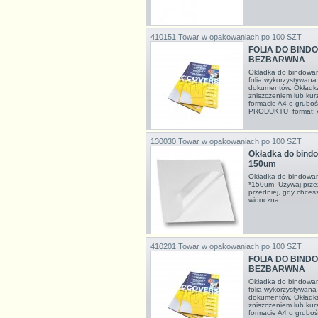
410151
Towar w opakowaniach po 100 SZT
FOLIA DO BINDO
BEZBARWNA
Okładka do bindowan
folia wykorzystywana
dokumentów. Okładka
zniszczeniem lub kurz
formacie A4 o grubo
PRODUKTU format: A4
130030
Towar w opakowaniach po 100 SZT
Okładka do bindow
150um
Okładka do bindowan
*150um Używaj przezro
przedniej, gdy chcesz
widoczna.
410201
Towar w opakowaniach po 100 SZT
FOLIA DO BINDO
BEZBARWNA
Okładka do bindowan
folia wykorzystywana
dokumentów. Okładka
zniszczeniem lub kurz
formacie A4 o grubo