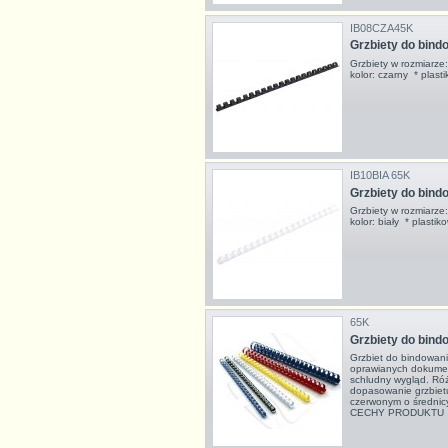
IB08CZA45K
Grzbiety do bin
Grzbiety w rozmiarz
kolor: czarny * pla
IB10BIA 65K
Grzbiety do bind
Grzbiety w rozmiarz
kolor: biały * plast
65K
Grzbiety do bi
Grzbiet do bindowani
oprawianych dokumen
schludny wygląd. Ró
dopasowanie grzbietu 
czerwonym o średni
CECHY PRODUKTU śre