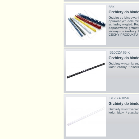
65K
Grzbiety do bin
Grzbiet do bindowani
oprawianych dokumen
schludny wygląd. Ró
dopasowanie grzbietu 
zielonym o średnicy
CECHY PRODUKTU śre
IB10CZA 65 K
Grzbiety do bin
Grzbiety w rozmiarz
kolor: czarny * pla
IB12BIA 105K
Grzbiety do bind
Grzbiety w rozmiarz
kolor: biały * plast