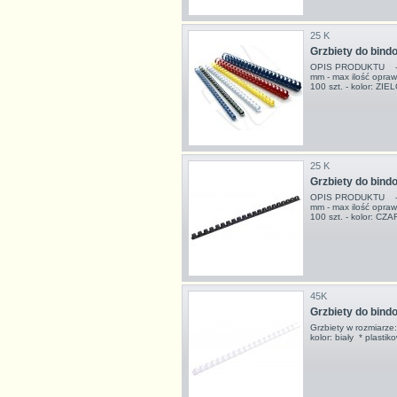
25 K
Grzbiety do bin
OPIS PRODUKTU - grz
mm - max ilość opraw
100 szt. - kolor: ZI
25 K
Grzbiety do bin
OPIS PRODUKTU - grz
mm - max ilość opraw
100 szt. - kolor: CZ
45K
Grzbiety do bind
Grzbiety w rozmiarz
kolor: biały * plast