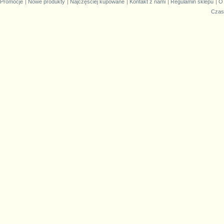
Promocje
Nowe produkty
Najczęściej kupowane
Kontakt z nami
Regulamin sklepu
O
Czas