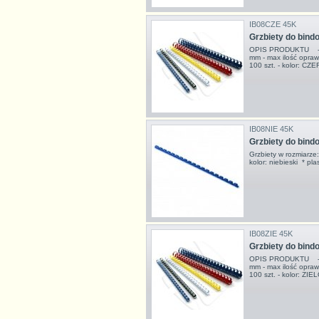
IB08CZE 45K
Grzbiety do bi
OPIS PRODUKTU - grz
mm - max ilość opraw
100 szt. - kolor: 
IB08NIE 45K
Grzbiety do bin
Grzbiety w rozmiarz
kolor: niebieski * 
IB08ZIE 45K
Grzbiety do bin
OPIS PRODUKTU - grz
mm - max ilość opraw
100 szt. - kolor: ZI