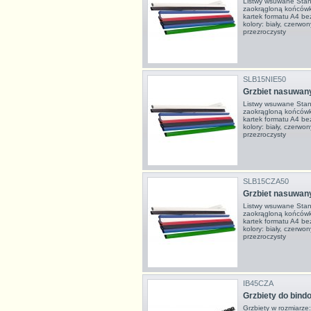
Listwy wsuwane Stan
zaokrągloną końcówk
kartek formatu A4 be
kolory: biały, czerwony
przezroczysty
SLB15NIE50
Grzbiet nasuwany
Listwy wsuwane Stan
zaokrągloną końcówk
kartek formatu A4 be
kolory: biały, czerwony
przezroczysty
SLB15CZA50
Grzbiet nasuwan
Listwy wsuwane Stan
zaokrągloną końcówk
kartek formatu A4 be
kolory: biały, czerwony
przezroczysty
IB45CZA
Grzbiety do bin
Grzbiety w rozmiarz