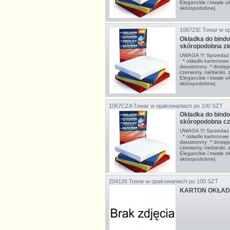
Eleganckie i trwałe o
skóropodobnej
1067ZIE
Towar w o
Okładka do bin
skóropodobna zi
UWAGA !!! Sprzedaż 
* okładki kartonowe
dwustronny * dostępne
czerwony, niebieski,
Eleganckie i trwałe o
skóropodobnej
1067CZA
Towar w opakowaniach po 100 SZT
Okładka do bin
skóropodobna cz
UWAGA !!! Sprzedaż 
* okładki kartonowe
dwustronny * dostępne
czerwony, niebieski,
Eleganckie i trwałe o
skóropodobnej
204126
Towar w opakowaniach po 100 SZT
KARTON OKŁAD