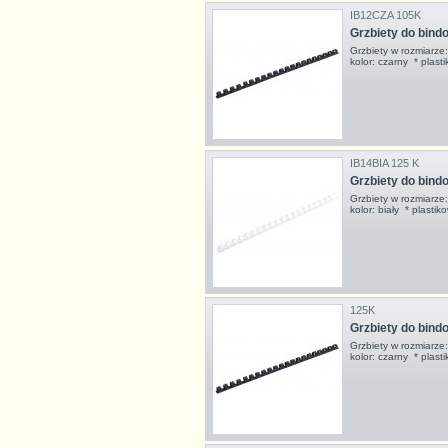
IB12CZA 105K
Grzbiety do bin
Grzbiety w rozmiarz
kolor: czarny * pla
IB14BIA 125 K
Grzbiety do bind
Grzbiety w rozmiarz
kolor: biały * plast
125K
Grzbiety do bin
Grzbiety w rozmiarz
kolor: czarny * pla