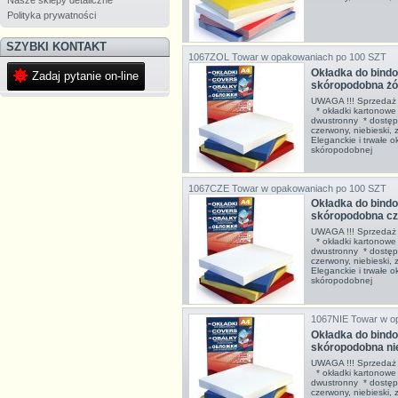
Nasze sklepy detaliczne
Polityka prywatności
SZYBKI KONTAKT
1067ZOL
Towar w opakowaniach po 100 SZT
Okładka do bin
Zadaj pytanie on-line
skóropodobna żó
UWAGA !!! Sprzedaż 
* okładki kartonowe
dwustronny * dostępne
czerwony, niebieski,
Eleganckie i trwałe o
skóropodobnej
1067CZE
Towar w opakowaniach po 100 SZT
Okładka do bin
skóropodobna c
UWAGA !!! Sprzedaż 
* okładki kartonowe
dwustronny * dostępne
czerwony, niebieski,
Eleganckie i trwałe o
skóropodobnej
1067NIE
Towar w o
Okładka do bin
skóropodobna ni
UWAGA !!! Sprzedaż 
* okładki kartonowe
dwustronny * dostępne
czerwony, niebieski,