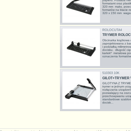
papieru. Posiada me
formatami oraz plasti
320 mm maks. przeci
formatów na blacie 
320 x 150 mm waga n
ROLOCUTA4
TRYMER ROLOC
Obcinarka krążkowa d
zaprojektowana z ba
i podziałką milimetro
docisku. długość ci
kartek* metalowa p
oznaczenia formatów 
510303 10K
GILOT+TRYMER 
GILOTYNA Z TRYMER
trymer w jednym urzą
rozłączania urządzeń
pozwalający na oszc
przechowywaniu urzą
standardowe szablo
docisk...