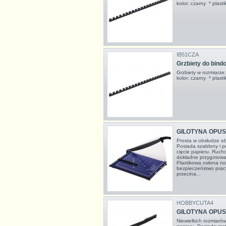
kolor: czarny * pla
IB51CZA
Grzbiety do bin
Grzbiety w rozmiarz
kolor: czarny * pla
GILOTYNA OPUS
Prosta w obsłudze ob
Posiada szablony i po
cięcie papieru. Ruch
dokładne przygotowa
Plastikowa osłona n
bezpieczeństwo prac
przecina...
HOBBYCUTA4
GILOTYNA OPUS
Niewielkich rozmiaró