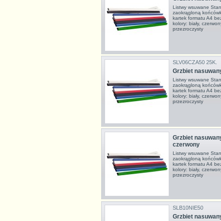
Listwy wsuwane Stan
zaokrągloną końcówk
kartek formatu A4 be
kolory: biały, czerwony
przezroczysty
SLV06CZA50 25K.
Grzbiet nasuwan
Listwy wsuwane Stan
zaokrągloną końcówk
kartek formatu A4 be
kolory: biały, czerwony
przezroczysty
Grzbiet nasuwan
czerwony
Listwy wsuwane Stan
zaokrągloną końcówk
kartek formatu A4 be
kolory: biały, czerwony
przezroczysty
SLB10NIE50
Grzbiet nasuwany