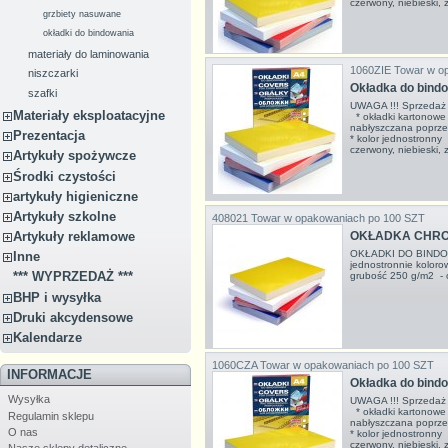
czerwony, niebieski,
grzbiety nasuwane
okładki do bindowania
materiały do laminowania
1060ZIE
Towar w o
niszczarki
Okładka do bind
szafki
UWAGA !!! Sprzedaż 
Materiały eksploatacyjne
* okładki kartonowe
nabłyszczana poprze
Prezentacja
* kolor jednostronny 
czerwony, niebieski,
Artykuły spożywcze
Środki czystości
artykuły higieniczne
Artykuły szkolne
408021
Towar w opakowaniach po 100 SZT
OKŁADKA CHRO
Artykuły reklamowe
OKŁADKI DO BIND
Inne
jednostronnie koloro
*** WYPRZEDAŻ ***
grubość 250 g/m2 - 
BHP i wysyłka
Druki akcydensowe
Kalendarze
1060CZA
Towar w opakowaniach po 100 SZT
INFORMACJE
Okładka do bind
Wysyłka
UWAGA !!! Sprzedaż 
* okładki kartonowe
Regulamin sklepu
nabłyszczana poprze
O nas
* kolor jednostronny 
czerwony, niebieski,