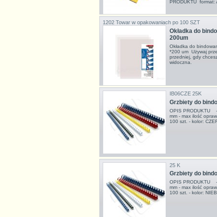
PRODUKTU format: A4
1202
Towar w opakowaniach po 100 SZT
Okładka do bindow
200um
Okładka do bindowan
*200 um Używaj przezr
przedniej, gdy chcesz
widoczna.
IB06CZE 25K
Grzbiety do bi
OPIS PRODUKTU - grz
mm - max ilość opraw
100 szt. - kolor: 
25 K
Grzbiety do bin
OPIS PRODUKTU - grz
mm - max ilość opraw
100 szt. - kolor: NI