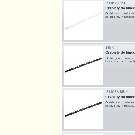
IB16BIA 145 K
Grzbiety do bind
Grzbiety w rozmiarz
kolor: biały * plast
145 K
Grzbiety do bin
Grzbiety w rozmiarz
kolor: czarny * pla
IB18CZA 165 K
Grzbiety do bin
Grzbiety w rozmiarz
kolor: biały * plast