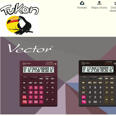
Kontakt
Mapa strony
Dod
ulub