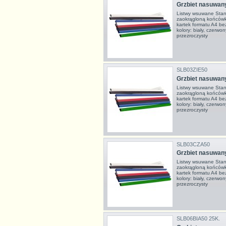
Grzbiet nasuwany
Listwy wsuwane Stan
zaokrągloną końcówk
kartek formatu A4 be
kolory: biały, czerwony
przezroczysty
SLB03ZIE50
Grzbiet nasuwan
Listwy wsuwane Stan
zaokrągloną końcówk
kartek formatu A4 be
kolory: biały, czerwony
przezroczysty
SLB03CZA50
Grzbiet nasuwan
Listwy wsuwane Stan
zaokrągloną końcówk
kartek formatu A4 be
kolory: biały, czerwony
przezroczysty
SLB06BIA50 25K.