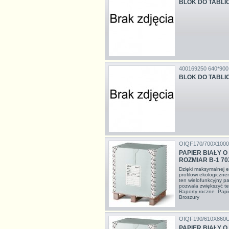
BLOK DO TABLIC
400169250 640*900
BLOK DO TABLIC
OIQF170/700X100
PAPIER BIAŁY 
ROZMIAR B-1 7
Dzięki maksymalnej e
profilowi ekologiczn
ten wielofunkcyjny p
pozwala zwiększyć t
Raporty roczne Papi
Broszury
OIQF190/610X860
PAPIER BIAŁY 