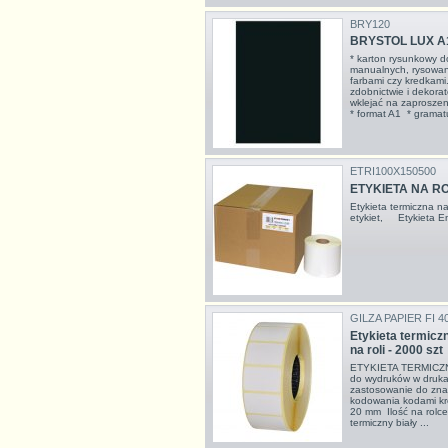
BRY120
BRYSTOL LUX A
* karton rysunkowy d
manualnych, rysowan
farbami czy kredkami
zdobnictwie i dekorat
wklejać na zaproszeni
* format A1 * gramatu
ETRI100X150500
ETYKIETA NA ROL
Etykieta termiczna n
etykiet, Etykieta 
GILZA PAPIER FI 4
Etykieta termic
na roli - 2000 szt
ETYKIETA TERMICZNA
do wydruków w drukar
zastosowanie do zna
kodowania kodami kr
20 mm Ilość na rolce
termiczny biały ...