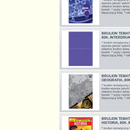
wysoka jakość wykońc
okładce brulion łatw
kartek * szyty i wzmo
błyszczącą folią * 
BRULION TEMATY
80K. INTERDRU
* brulion tematyczny 
wysoka jakość wykońc
okładce brulion łatw
kartek * szyty i wzmo
błyszczącą folią * 
BRULION TEMAT
GEOGRAFIA, 80
* brulion tematyczny
kratke-wysoka jakość
okładce brulion łatw
kartek * szyty i wzmo
błyszczącą folią * 
BRULION TEMAT
HISTORIA, 80K.
* brulion tematyczny 