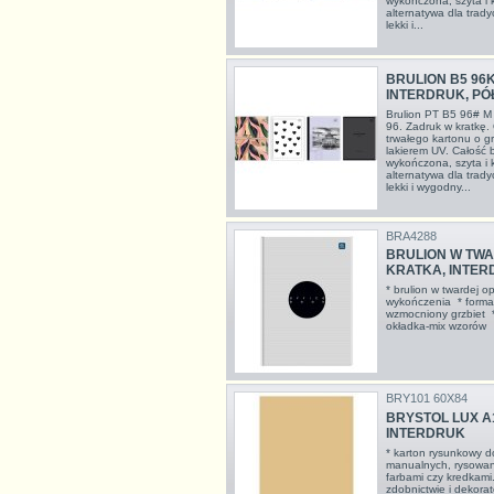
wykończona, szyta i 
alternatywa dla trady
lekki i...
BRULION B5 96
INTERDRUK, P
Brulion PT B5 96# M
96. Zadruk w kratkę.
trwałego kartonu o g
lakierem UV. Całość b
wykończona, szyta i 
alternatywa dla trady
lekki i wygodny...
BRA4288
BRULION W TWAR
KRATKA, INTE
* brulion w twardej o
wykończenia * format
wzmocniony grzbiet *
okładka-mix wzoró
BRY101 60X84
BRYSTOL LUX A1
INTERDRUK
* karton rysunkowy d
manualnych, rysowan
farbami czy kredkami
zdobnictwie i dekorat