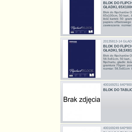
BLOK DO FLIPC
GŁADKI, 65X10
Blok do flipchartów
65x100cm, 50 kart., b
ilość kartek: 50 gr
papieru offsetowego
zawieszania rozmiar
20135813-14 GŁAD
BLOK DO FLIPC
GŁADKI, 58,5X8
Blok do flipchartów
58,5x81cm, 50 kart.
flipchartu, gładki il
gramtura 70gsm pos
rozmiar: 58,5x81cm k
400169251 640*900
BLOK DO TABLIC
400169249 640*900