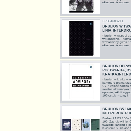
okładka-mix wzor
BRB5160SZFL
BRULION W TWAR
LINIA, INTERDR
* brulion w twardej o
wykończenia * format
wzmocniony grzbiet *
okładka-mix wzor
BRULION OPRA
PÓŁTWARDA, B5,
KRATKA,INTER
* brulion w kratke w
kartonu o gramaturze
UV * całość bardzo s
świetna alternatywa d
oprawie, lekki i wyg
160kartek * szyty i...
BRULION B5 160K
INTERDRUK, P
Brulion PT B5 160= 
160. Zadruk w linię.
trwałego kartonu o g
lakierem UV. Całość b