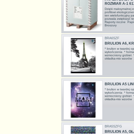
ROZMIAR A-1 6
Dzięki maksymalnej e
profilowi ekologiczn
ten wielofunkcyjny p
pozwala zwiększyć t
Raporty roczne Papi
Broszury
BRA6SZF
BRULION A6, KR
* brulion w twardej o
wykończenia * format
wzmocniony grzbiet *
okładka-mix wzorów
BRULION A5 LIN
* brulion w twardej o
wykończenia * format
wzmocniony grzbiet *
okładka-mix wzoró
BRA5SZFG
BRULION A5, GŁ