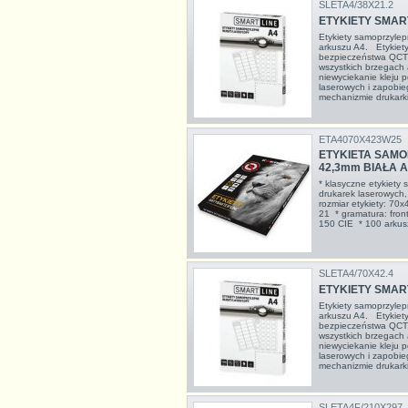
SLETA4/38X21.2
ETYKIETY SMART 
Etykiety samoprzyle
arkuszu A4. Etykiet
bezpieczeństwa QCT 
wszystkich brzegach
niewyciekanie kleju
laserowych i zapobie
mechanizmie drukarki
ETA4070X423W25
ETYKIETA SAMO
42,3mm BIAŁA An
* klasyczne etykiety
drukarek laserowych,
rozmiar etykiety: 70x
21 * gramatura: fron
150 CIE * 100 arkuszy
SLETA4/70X42.4
ETYKIETY SMART 
Etykiety samoprzyle
arkuszu A4. Etykiet
bezpieczeństwa QCT 
wszystkich brzegach
niewyciekanie kleju
laserowych i zapobie
mechanizmie drukarki
SLETA4F/210X297