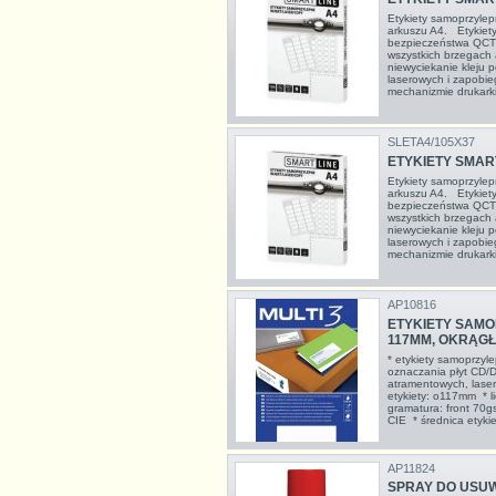
Etykiety samoprzyle
arkuszu A4. Etykiet
bezpieczeństwa QCT 
wszystkich brzegach
niewyciekanie kleju
laserowych i zapobie
mechanizmie drukarki
SLETA4/105X37
ETYKIETY SMART
Etykiety samoprzyle
arkuszu A4. Etykiet
bezpieczeństwa QCT 
wszystkich brzegach
niewyciekanie kleju
laserowych i zapobie
mechanizmie drukarki
AP10816
ETYKIETY SAMO
117MM, OKRĄGŁ
* etykiety samoprzyl
oznaczania płyt CD/
atramentowych, laser
etykiety: o117mm * li
gramatura: front 70g
CIE * średnica etykiet
AP11824
SPRAY DO USUWA