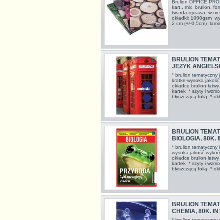
Brulion OFFICE PROD
kart., mix brulion, fo
twarda oprawa w nie
okładki: 1000gsm wyt
2 cm (+/-0,5cm) lami
BRULION TEMAT
JĘZYK ANGIELSK
* brulion tematyczny 
kratke-wysoka jakość
okładce brulion łatw
kartek * szyty i wzmo
błyszczącą folią * o
BRULION TEMAT
BIOLOGIA, 80K.
* brulion tematyczny 
wysoka jakość wykońc
okładce brulion łatw
kartek * szyty i wzmo
błyszczącą folią * 
BRULION TEMAT
CHEMIA, 80K. 
* brulion tematyczny