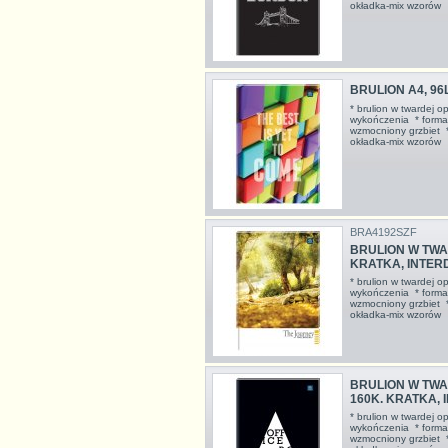
okładka-mix wzor
BRULION A4, 96L
* brulion w twardej o
wykończenia * format
wzmocniony grzbiet *
okładka-mix wzor
BRA4192SZF
BRULION W TWA
KRATKA, INTE
* brulion w twardej o
wykończenia * format
wzmocniony grzbiet *
okładka-mix wzor
BRULION W TWA
160K. KRATKA,
* brulion w twardej o
wykończenia * format
wzmocniony grzbiet *