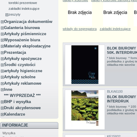
papiery kolorowe
papiery kolorowe samoprzyle
torebki prezentowe
zakładki indeksujące
zeszyty
Organizacja dokumentów
Galanteria biurowa
wkłady do segregatora
zakładki indeksujące
Artykuły piśmiennicze
Wyposażenie biura
Materiały eksploatacyjne
BLOK BIUROWY 
Prezentacja
50K. INTERDRU
* blok biurowy * form
Artykuły spożywcze
podkładka z grubej t
Środki czystości
okładka-mix wzoró
artykuły higieniczne
Artykuły szkolne
Artykuły reklamowe
Inne
BLKA6100
*** WYPRZEDAŻ ***
BLOK BIUROWY A
INTERDRUK
BHP i wysyłka
* blok biurowy * 100 
Druki akcydensowe
podkładka z grubej t
okładka-mix wzoró
Kalendarze
INFORMACJE
Wysyłka
KF15932