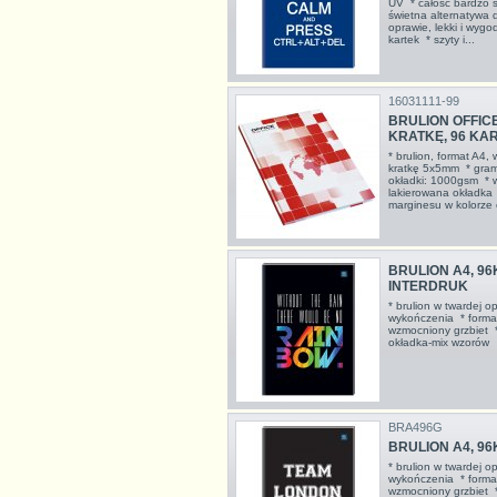
UV * całość bardzo s
świetna alternatywa d
oprawie, lekki i wyg
kartek * szyty i...
16031111-99
BRULION OFFIC
KRATKĘ, 96 KAR
* brulion, format A4, 
kratkę 5x5mm * gram
okładki: 1000gsm * wy
lakierowana okładka 
marginesu w kolorze
BRULION A4, 96
INTERDRUK
* brulion w twardej o
wykończenia * format
wzmocniony grzbiet *
okładka-mix wzor
BRA496G
BRULION A4, 96
* brulion w twardej o
wykończenia * format
wzmocniony grzbiet *