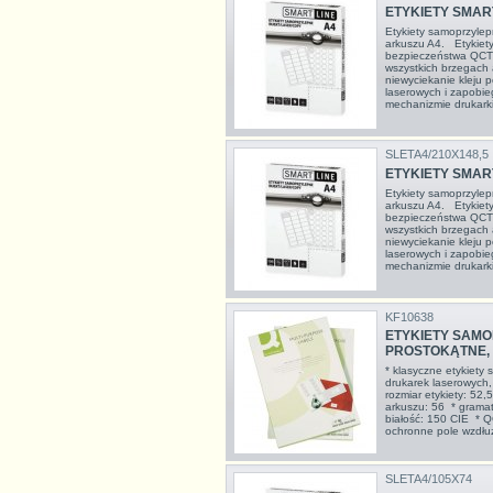
ETYKIETY SMART
Etykiety samoprzyle
arkuszu A4. Etykiet
bezpieczeństwa QCT 
wszystkich brzegach
niewyciekanie kleju
laserowych i zapobie
mechanizmie drukarki
SLETA4/210X148,5
ETYKIETY SMART
Etykiety samoprzyle
arkuszu A4. Etykiet
bezpieczeństwa QCT 
wszystkich brzegach
niewyciekanie kleju
laserowych i zapobie
mechanizmie drukarki
KF10638
ETYKIETY SAMOP.
PROSTOKĄTNE, 
* klasyczne etykiety
drukarek laserowych,
rozmiar etykiety: 52,
arkuszu: 56 * grama
białość: 150 CIE * Q
ochronne pole wzdłuż 
SLETA4/105X74