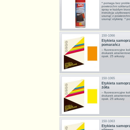
* pomaga bez proble
powierzchni szklanych
spray w każdym biurz
instrukcja użytkowani
usunąć z powierzchni
usunąć etykietę * po
150-1066
Etykieta samopr
pomarańcz
– fluorescencyjne ko
drukarek atramentowy
opak. 25 arkuszy
150-1065
Etykieta samopr
żółta
– fluorescencyjne ko
drukarek atramentowy
opak. 25 arkuszy
150-1063
Etykieta samopr