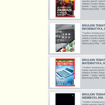
wysoka jakość wykońc
okładce brulion łatw
kartek * szyty i wzmo
błyszczącą folią * 
BRULION TEMAT
INFORMATYKA, 
* brulion tematyczny
kratke-wysoka jakość
okładce brulion łatw
kartek * szyty i wzmo
błyszczącą folią * 
BRULION TEMAT
MATEMATYKA, 8
* brulion tematyczny
kratke-wysoka jakość
okładce brulion łatw
kartek * szyty i wzmo
błyszczącą folią * 
BRULION TEMAR
NIEMIECKI, 80K
* brulion tematyczny 
kratke-wysoka jakość