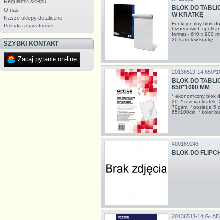
Regulamin sklepu
BLOK DO TABLIC
O nas
W KRATKĘ
Nasze sklepy detaliczne
Funkcjonalny blok do 
Polityka prywatności
biznesowych spotkań 
format - 640 x 900 
20 kartek w kratkę.
SZYBKI KONTAKT
Zadaj pytanie on-line
20136529-14 650*1
BLOK DO TABLI
650*1000 MM
* ekonomiczny blok do
20 * rozmiar kratek:
70gsm * posiada 5 o
65x100cm * kolor bi
400169248
BLOK DO FLIPCH
20136513-14 GŁAD