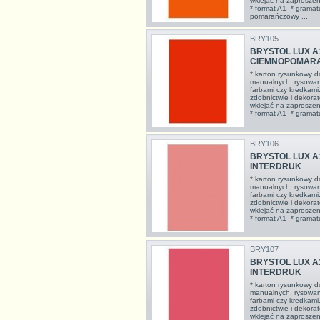
wklejać na zaproszeni
* format A1 * gramat
pomarańczowy ...
BRY105
BRYSTOL LUX A
CIEMNOPOMARA
* karton rysunkowy d
manualnych, rysowan
farbami czy kredkami
zdobnictwie i dekorat
wklejać na zaproszeni
* format A1 * gramatu
BRY106
BRYSTOL LUX A
INTERDRUK
* karton rysunkowy d
manualnych, rysowan
farbami czy kredkami
zdobnictwie i dekorat
wklejać na zaproszeni
* format A1 * gramatu
BRY107
BRYSTOL LUX A1
INTERDRUK
* karton rysunkowy d
manualnych, rysowan
farbami czy kredkami
zdobnictwie i dekorat
wklejać na zaproszeni