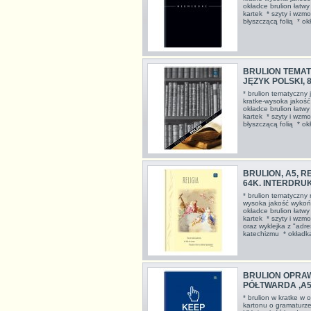
okładce brulion łatw
kartek * szyty i wzmo
błyszczącą folią * o
BRULION TEMAT
JĘZYK POLSKI, 
* brulion tematyczny 
kratke-wysoka jakość
okładce brulion łatw
kartek * szyty i wzmo
błyszczącą folią * 
BRULION, A5, R
64K. INTERDRU
* brulion tematyczny 
wysoka jakość wykońc
okładce brulion łatw
kartek * szyty i wzm
oraz wyklejka z "adr
katechizmu * okładka
BRULION OPRA
PÓŁTWARDA ,A5
* brulion w kratke w
kartonu o gramaturze