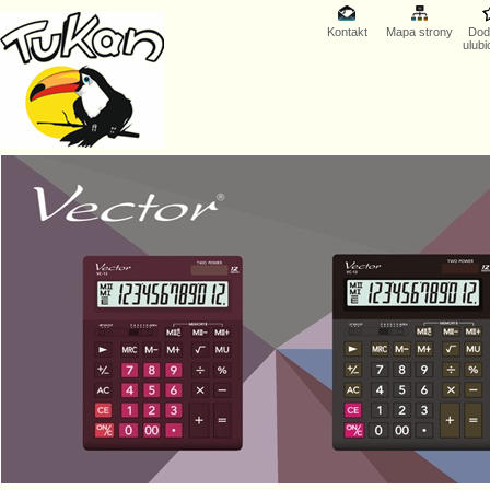
Kontakt
Mapa strony
Dod
ulub