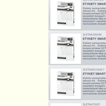
ETYKIETY SMART
Etykiety samoprzyle
arkuszu A4. Etykiet
bezpieczeństwa QCT 
wszystkich brzegach
niewyciekanie kleju
laserowych i zapobie
mechanizmie drukarki
SLETA4/105X48
ETYKIETY SMART
Etykiety samoprzyle
arkuszu A4. Etykiet
bezpieczeństwa QCT 
wszystkich brzegach
niewyciekanie kleju
laserowych i zapobie
mechanizmie drukarki
SLETA4/52.5X29.7
ETYKIET SMART L
Etykiety samoprzyle
arkuszu A4. Etykiet
bezpieczeństwa QCT 
wszystkich brzegach
niewyciekanie kleju
laserowych i zapobie
mechanizmie drukarki
SLETA4/70X37