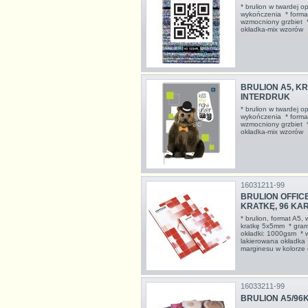
* brulion w twardej o
wykończenia * format
wzmocniony grzbiet *
okładka-mix wzorów
BRULION A5, KR
INTERDRUK
* brulion w twardej o
wykończenia * format
wzmocniony grzbiet *
okładka-mix wzoró
16031211-99
BRULION OFFIC
KRATKĘ, 96 KAR
* brulion, format A5, 
kratkę 5x5mm * gram
okładki: 1000gsm * wy
lakierowana okładka 
marginesu w kolorze
16033211-99
BRULION A5/96K