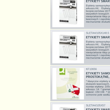
ETYKIETY SMART 
Etykiety samoprzyle
arkuszu A4. Etykiet
bezpieczeństwa QCT 
wszystkich brzegach
niewyciekanie kleju
laserowych i zapobie
mechanizmie drukarki
SLETA4/105X148.5
ETYKIETY SMART
Etykiety samoprzyle
arkuszu A4. Etykiet
bezpieczeństwa QCT 
wszystkich brzegach
niewyciekanie kleju
laserowych i zapobie
mechanizmie drukarki
KF10656
ETYKIETY SAMOP
PROSTOKĄTNE, 
* klasyczne etykiety
drukarek laserowych,
rozmiar etykiety: 105
arkuszu: 14 * grama
białość: 150 CIE * Q
ochronne pole wzdłuż 
SLETA4/105X57
ETYKIETY SMART