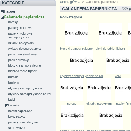
Strona główna
>
Galanteria papiernicza
KATEGORIE
GALANTERIA PAPIERNICZA
369 
Papier
Galanteria papiernicza
Podkategorie
notesy
papiery kolorowe
papiery kolorowe
samoprzylepne
okładki na dyplom
wkłady do segregatora
bloczki samoprzylepne
bloki do tablic fliphart
papier wizytówkowy
papier firmowy
bloczki samoprzylepne
bloki do tablic fliphart
etykiety samoprzylepne na roli
kalki
bristole
bruliony
etykiety samoprzylepne
etykiety samoprzylepne na roli
kalki
notesy
okładki na dyplom
papier fir
koperty
kostki papierowe
kołozeszyty
papiery kancelaryjne
skorowidze