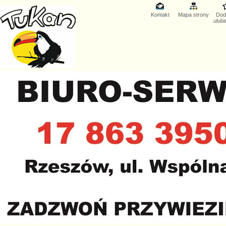
Kontakt
Mapa strony
Dod
ulub