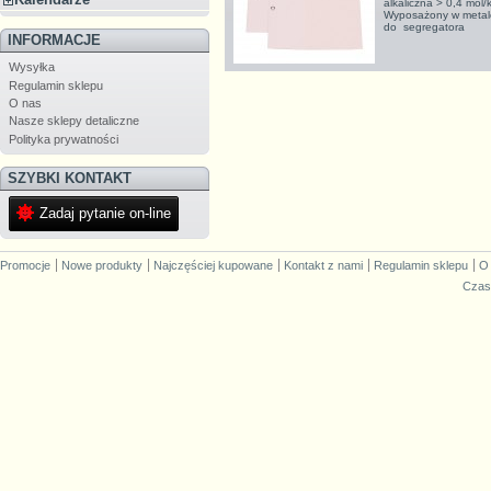
alkaliczna > 0,4 mol
Wyposażony w metalo
do segregatora
INFORMACJE
Wysyłka
Regulamin sklepu
O nas
Nasze sklepy detaliczne
Polityka prywatności
SZYBKI KONTAKT
Zadaj pytanie on-line
Promocje
Nowe produkty
Najczęściej kupowane
Kontakt z nami
Regulamin sklepu
O
Czas