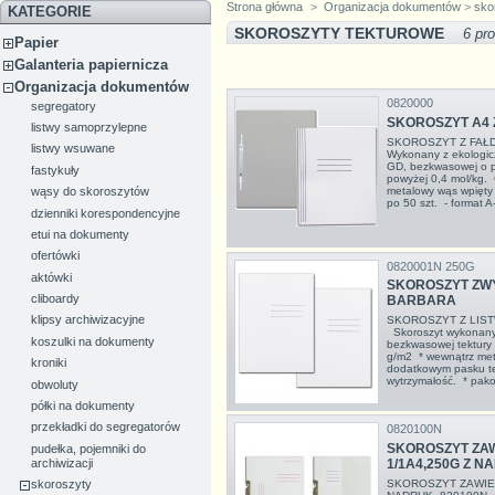
Strona główna
>
Organizacja dokumentów
>
sko
KATEGORIE
SKOROSZYTY TEKTUROWE
6 pr
Papier
Galanteria papiernicza
Organizacja dokumentów
0820000
segregatory
SKOROSZYT A4 
listwy samoprzylepne
SKOROSZYT Z FAŁD
listwy wsuwane
Wykonany z ekologiczn
GD, bezkwasowej o pH
fastykuły
powyżej 0,4 mol/kg.
wąsy do skoroszytów
metalowy wąs wpięty
po 50 szt. - format A
dzienniki korespondencyjne
etui na dokumenty
ofertówki
0820001N 250G
aktówki
SKOROSZYT ZW
cliboardy
BARBARA
klipsy archiwizacyjne
SKOROSZYT Z LIST
Skoroszyt wykonany z
koszulki na dokumenty
bezkwasowej tektury
g/m2 * wewnątrz me
kroniki
dodatkowym pasku te
wytrzymałość. * pako
obwoluty
półki na dokumenty
przekładki do segregatorów
0820100N
SKOROSZYT ZA
pudełka, pojemniki do
archiwizacji
1/1A4,250G Z N
SKOROSZYT ZAWIES
skoroszyty