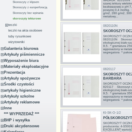
NADRUK 820100N Wy
Skoroszyty z klipsem
szarej tektury wielok
bezkwasowej o pH 7,5
Skoroszyty z europerforacją
powyżej 0,4 mol/kg.
g/m2, 280 g/m2, 300
Skoroszyty bez wpinania
metalowy...
skoroszyty tekturowe
teczki
0820110N
teczki na akta osobowe
SKOROSZYT OC
tuby rysunkowe
SKOROSZYT OCZKO
0820110N Skoroszyt
wizytowniki
ekologicznej biało-sz
9,5. * gramatura 25
Galanteria biurowa
wyposażony w metalo
segregatora * pakowa
Artykuły piśmiennicze
Wyposażenie biura
Materiały eksploatacyjne
0820117
Prezentacja
SKOROSZYT OCZ
Artykuły spożywcze
BARBARA
SKOROSZYT OCZKO
Środki czystości
820117 Skoroszyt o
artykuły higieniczne
ekologicznej biało-sz
9,5. * gramatura 35
Artykuły szkolne
wyposażony w metalo
segregatora * pakowa
Artykuły reklamowe
Inne
KI-SK-O-1/2
*** WYPRZEDAŻ ***
PÓŁSKOROSZYT
BHP i wysyłka
SKOROSZYT OCZKO
Druki akcydensowe
producenta: 4-S500
EXCELLENT wartość 
Kalendarze