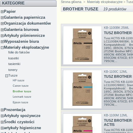
Strona główna
>
Materiały eksploatacyjne
>
Tus
KATEGORIE
BROTHER TUSZE
19 produktów
Papier
Galanteria papiernicza
Organizacja dokumentów
KB-1100BK 25ML
Galanteria biurowa
TUSZ BROTHER 
Artykuły piśmiennicze
Tusz ACTIS KB-1100B
Wyposażenie biura
LC1100BK/980BK; St
Kompatybilność Bro
Materiały eksploatacyjne
195C, 365CN, 375C
J715W. Brother MFC
folie do faksów
490CW, 495CW, 549
650CDW, 670CD, 67
kasetki
795CW,...
tasiemki
tonery
KB-1100C 12ML
Tusze
TUSZ BROTHER 
HP tusze
Tusz ACTIS KB-1100C
LC1100C/980C; Stand
Canon tusze
Kompatybilność Bro
Brother tusze
195C, 365CN, 375C
J715W. Brother MFC
Lexmark tusze
490CW, 495CW, 549
650CDW, 670CD, 67
Epson tusze
795CW,...
Prezentacja
KB-1100M 12ML
Artykuły spożywcze
TUSZ BROTHER 
Środki czystości
ACTIS
artykuły higieniczne
Tusz ACTIS KB-1100M