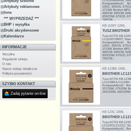
LC1100M/980M; Stan
Artykuły szkolne
Kompatybilność Bro
Artykuły reklamowe
195C, 365CN, 375C
J715W. Brother MFC
Inne
490CW, 495CW, 549
650CDW, 670CD, 67
*** WYPRZEDAŻ ***
795CW,...
BHP i wysyłka
KB-1100Y 12ML
Druki akcydensowe
TUSZ BROTHER 
Kalendarze
Tusz ACTIS KB-1100Y
LC1100Y/980Y; Stand
Kompatybilność Bro
195C, 365CN, 375C
INFORMACJE
J715W. Brother MFC
490CW, 495CW, 549
Wysyłka
650CDW, 670CD, 67
795CW,...
Regulamin sklepu
O nas
KB-123BK 15ML
Nasze sklepy detaliczne
Polityka prywatności
BROTHER LC123
Tusz ACTIS KB-123Bk
LC123BK/LC121BK; S
SZYBKI KONTAKT
Kompatybilność: Br
J572DW, J752DW. Br
J4510DW, J4610DW,
Zadaj pytanie on-line
KB-123C 10ML
BROTHER LC123
Tusz ACTIS KB-123C 
LC123C/LC121C; Stan
Kompatybilność: Br