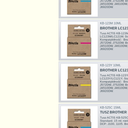
J572DW, J752DW. Br
J4510DW, J4610DW,
J6920DW.
KB-123M 10ML
BROTHER LC12
Tusz ACTIS KB-123M 
LC123M/LC121M; Sta
Kompatybilność: Br
J572DW, J752DW. Br
J4510DW, J4610DW,
J6920DW.
KB-123Y 10ML
BROTHER LC123
Tusz ACTIS KB-123Y 
LC123Y/LC121Y; Sta
Kompatybilność: Br
J572DW, J752DW. Br
J4510DW, J4610DW,
J6920DW.
KB-525C 15ML
TUSZ BROTHER 
Tusz ACTIS KB-525C 
Standard; 15 ml; n
DCP: J100, 1105. Br