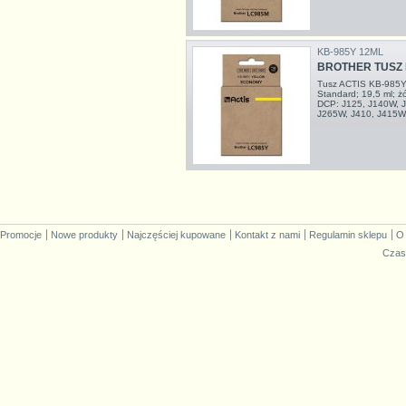
KB-985Y 12ML
BROTHER TUSZ 
Tusz ACTIS KB-985Y 
Standard; 19,5 ml; 
DCP: J125, J140W, J
J265W, J410, J415W
Promocje
Nowe produkty
Najczęściej kupowane
Kontakt z nami
Regulamin sklepu
O
Czas