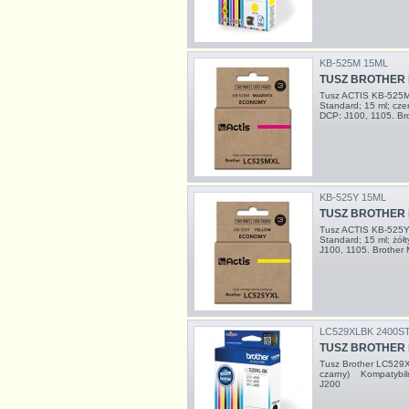
KB-525M 15ML
TUSZ BROTHER 
Tusz ACTIS KB-525M
Standard; 15 ml; c
DCP: J100, 1105. Br
KB-525Y 15ML
TUSZ BROTHER 
Tusz ACTIS KB-525Y 
Standard; 15 ml; żó
J100, 1105. Brother
LC529XLBK 2400S
TUSZ BROTHER
Tusz Brother LC529
czarny) Kompatybi
J200