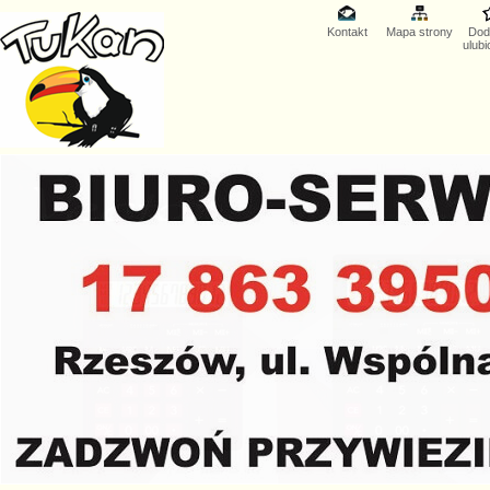
Kontakt
Mapa strony
Dod
ulub