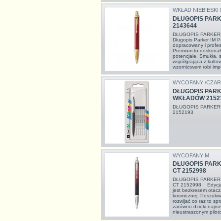
WKŁAD NIEBIESKI
DŁUGOPIS PARK
2143644
DŁUGOPIS PARKER
Długopis Parker IM
dopracowany i profe
Premium to doskonał
potencjale. Smukła,
współgrająca z kult
wzornictwem robi imp
WYCOFANY /CZAR
DŁUGOPIS PARK
WKŁADÓW 2152
DŁUGOPIS PARKER
2152193
WYCOFANY M
DŁUGOPIS PARK
CT 2152998
DŁUGOPIS PARKER 
CT 2152998 Edycja S
jest bezkresem otacza
kosmicznej. Poszukiw
rozwijać co raz to sp
zarówno dzięki najnow
nieustraszonym pilo