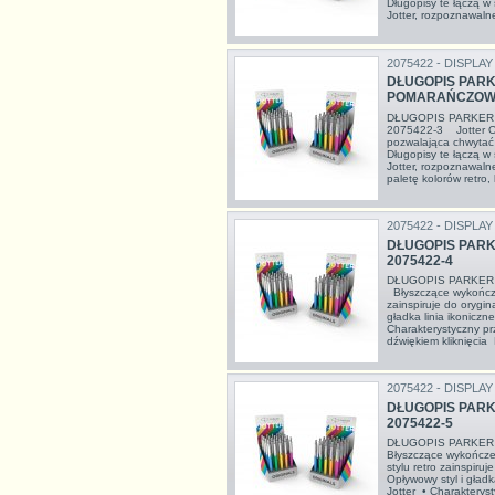
Długopisy te łączą w 
Jotter, rozpoznawalne 
2075422 - DISPLAY
DŁUGOPIS PARK
POMARAŃCZOWY
DŁUGOPIS PARKE
2075422-3 Jotter Ori
pozwalająca chwytać i
Długopisy te łączą w 
Jotter, rozpoznawalne k
paletę kolorów retro, 
2075422 - DISPLAY
DŁUGOPIS PARK
2075422-4
DŁUGOPIS PARKER
Błyszczące wykończen
zainspiruje do orygi
gładka linia ikoniczn
Charakterystyczny p
dźwiękiem kliknięcia 
2075422 - DISPLAY
DŁUGOPIS PARK
2075422-5
DŁUGOPIS PARKER 
Błyszczące wykończen
stylu retro zainspiru
Opływowy styl i gładk
Jotter • Charakterys