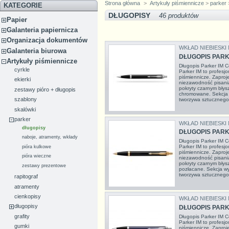
Strona główna
>
Artykuły piśmiennicze
>
parker
KATEGORIE
DŁUGOPISY
46 produktów
Papier
Galanteria papiernicza
Organizacja dokumentów
WKŁAD NIEBIESKI
Galanteria biurowa
DŁUGOPIS PARK
Artykuły piśmiennicze
Długopis Parker IM 
cyrkle
Parker IM to profesjo
piśmiennicze. Zaproj
ekierki
niezawodność pisania
pokryty czarnym błys
zestawy pióro + długopis
chromowane. Sekcja 
szablony
tworzywa sztucznego.
skalówki
parker
WKŁAD NIEBIESKI
długopisy
DŁUGOPIS PARK
naboje, atramenty, wkłady
Długopis Parker IM 
Parker IM to profesjo
pióra kulkowe
piśmiennicze. Zaproj
pióra wieczne
niezawodność pisania
pokryty czarnym błys
zestawy prezentowe
pozłacane. Sekcja w
tworzywa sztucznego.
rapitograf
atramenty
cienkopisy
WKŁAD NIEBIESKI
długopisy
DŁUGOPIS PARK
grafity
Długopis Parker IM 
Parker IM to profesjo
gumki
piśmiennicze. Zaproj