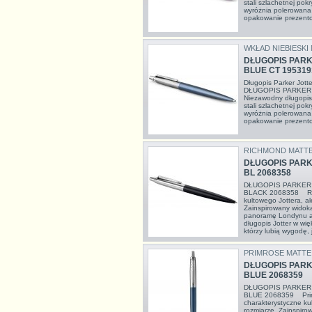
stali szlachetnej pokr
wyróżnia polerowana
opakowanie prezento
WKŁAD NIEBIESKI
DŁUGOPIS PAR
BLUE CT 195319
Długopis Parker Jot
DŁUGOPIS PARKER
Niezawodny długopis
stali szlachetnej pokr
wyróżnia polerowana
opakowanie prezento
RICHMOND MATTE
DŁUGOPIS PARK
BL 2068358
DŁUGOPIS PARKER
BLACK 2068358 Ric
kultowego Jottera, a
Zainspirowany widok
panoramę Londynu aż
długopis Jotter w wię
którzy lubią wygodę, 
PRIMROSE MATTE
DŁUGOPIS PARK
BLUE 2068359
DŁUGOPIS PARKER
BLUE 2068359 Primr
charakterystyczne ku
rozmiarze. Zainspir