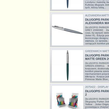
Londynu i katedrę św
Kultowy długopis Jott
tych, którzy lubią...
ALEXANDRA MATT
DŁUGOPIS PARK
ALEXANDRA MAT
DŁUGOPIS PARKER
GREY 2068360 Doświa
czas, by wyrazić sie
Jotter XL. Edycja po
ikonicznego designu l
większa, co sprawia,
ceniących komfort pis
GREENWICH MAT
DŁUGOPIS PARK
MATTE GREEN 2
DŁUGOPIS PARKER
GREEN 2068511 Ikon
korpusem, doskonały 
komfort pisania szer
mechanizmem przyci
kliknięciu Korpus po
Primrose Matte Blue,.
2075422 - DISPLAY
DŁUGOPIS PARK
2
DŁUGOPIS PARKER
Długopisy Parker Jott
Yellow Jotter Origin
pozwalająca chwytać i