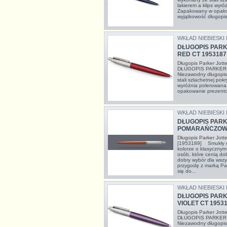
lakierem a klips wyró
Zapakowany w opako
wyjątkowość długopis
WKŁAD NIEBIESKI
DŁUGOPIS PARK
RED CT 1953187
Długopis Parker Jot
DŁUGOPIS PARKER
Niezawodny długopis
stali szlachetnej pok
wyróżnia polerowana
opakowanie prezento
WKŁAD NIEBIESKI
DŁUGOPIS PARK
POMARAŃCZOWY
Długopis Parker Jot
[1953189] Smukły d
kolorze o klasycznym 
osób, które cenią dob
dobry wybór dla wszy
przygodę z marką Par
się do...
WKŁAD NIEBIESKI
DŁUGOPIS PARK
VIOLET CT 1953
Długopis Parker Jott
DŁUGOPIS PARKER 
Niezawodny długopis