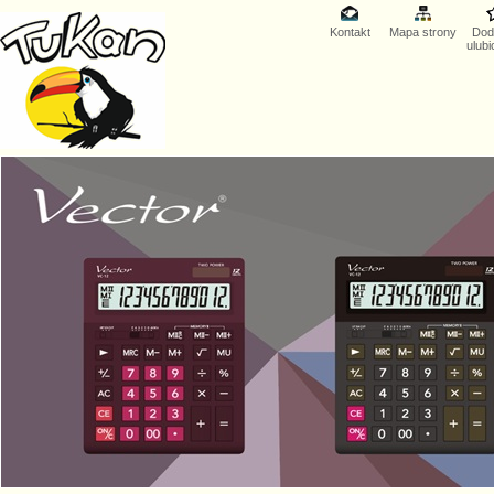
Kontakt
Mapa strony
Dod
ulub