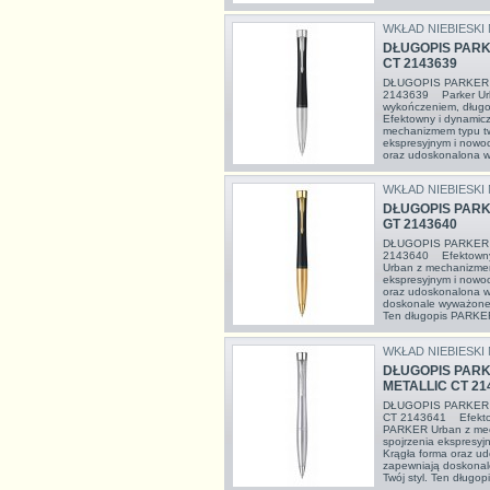
WKŁAD NIEBIESKI
DŁUGOPIS PAR
CT 2143639
DŁUGOPIS PARKER
2143639 Parker Ur
wykończeniem, dług
Efektowny i dynamic
mechanizmem typu twi
ekspresyjnym i nowo
oraz udoskonalona w
WKŁAD NIEBIESKI
DŁUGOPIS PAR
GT 2143640
DŁUGOPIS PARKER
2143640 Efektowny 
Urban z mechanizmem 
ekspresyjnym i nowo
oraz udoskonalona w
doskonale wyważone p
Ten długopis PARKER 
WKŁAD NIEBIESKI
DŁUGOPIS PARK
METALLIC CT 21
DŁUGOPIS PARKER
CT 2143641 Efektow
PARKER Urban z mech
spojrzenia ekspresy
Krągła forma oraz u
zapewniają doskonal
Twój styl. Ten długo