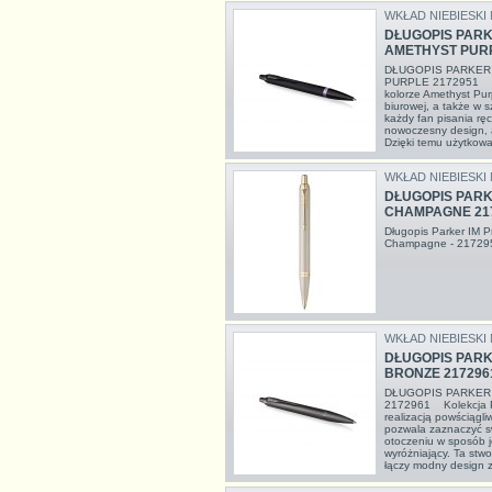
WKŁAD NIEBIESKI
DŁUGOPIS PARK
AMETHYST PURP
DŁUGOPIS PARKER
PURPLE 2172951 Dłu
kolorze Amethyst Pur
biurowej, a także w s
każdy fan pisania ręc
nowoczesny design, 
Dzięki temu użytkowa
WKŁAD NIEBIESKI
DŁUGOPIS PAR
CHAMPAGNE 21
Długopis Parker IM 
Champagne - 217
WKŁAD NIEBIESKI
DŁUGOPIS PAR
BRONZE 217296
DŁUGOPIS PARKER
2172961 Kolekcja P
realizacją powściągli
pozwala zaznaczyć s
otoczeniu w sposób j
wyróżniający. Ta stwo
łączy modny design z