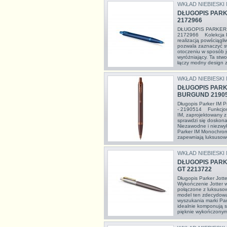
WKŁAD NIEBIESKI
DŁUGOPIS PAR
2172966
DŁUGOPIS PARKER
2172966 Kolekcja P
realizacją powściągli
pozwala zaznaczyć s
otoczeniu w sposób j
wyróżniający. Ta stwo
łączy modny design z
WKŁAD NIEBIESKI
DŁUGOPIS PAR
BURGUND 2190
Długopis Parker IM 
- 2190514 Funkcjona
IM, zaprojektowany z
sprawdzi się doskona
Niezawodne i niezwyk
Parker IM Monochrome
zapewniają luksusowe
WKŁAD NIEBIESKI
DŁUGOPIS PARK
GT 2213722
Długopis Parker Jot
Wykończenie Jotter w 
połączone z luksuso
model ten zdecydowa
wyszukania marki Par
idealnie komponują si
pięknie wykończonym