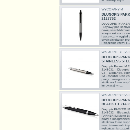
achromatycznym...
WYCOFANY M
DŁUGOPIS PARK
2127752
DŁUGOPIS PARKER
Stylowy pod każdym 
nowej serii IM Achrom
szarym kolorze z cza
i ascetyczny wygląd 
oryginalniejszych pro
Połączenie czerni z...
WKŁAD NIEBIESKI
DŁUGOPIS PARK
STAINLESS STEE
Długopis Parker IM Es
2143631 Długopis Pa
CT Elegancki, dopr
IM Essential Stainle
pracy o nieograniczo
stożkowa forma wspó
innowacyjnym...
WKŁAD NIEBIESKI
DŁUGOPIS PARK
BLACK CT 2143
Długopis PARKER IM 
2143632 Elegancki, 
PARKER IM Matte Bla
pracy o nieograniczo
stożkowa forma wspó
wzornictwem robi im
wykończenia uzupełn