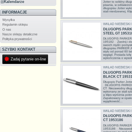
Kalendarze
Jotter to solidny dłu
pisania, w odświeżon
długopisu Jotter wyk
stali nierdzewnej. Kl
INFORMACJE
Wysyłka
WKŁAD NIEBIESKI
Regulamin sklepu
DŁUGOPIS PARK
O nas
STEEL GT 19531
Nasze sklepy detaliczne
DŁUGOPIS PARKER 
Polityka prywatności
195182 Zwolnij i do
swoich myśli i pomys
długopisu PARKER Jot
SZYBKI KONTAKT
stylu od ponad 60 lat
wygląd. Posiada lufę 
wykończenia o wysoki
Zadaj pytanie on-line
WKŁAD NIEBIESKI
DŁUGOPIS PARK
BLACK CT 1953
Długopis Parker Jott
DŁUGOPIS PARKER
CT Niezawodny długo
wykonany ze stali szl
a klips wyróżnia pole
Zapakowany w opako
wyjątkowość...
WKŁAD NIEBIESKI
DŁUGOPIS PARK
CT 1953186
DŁUGOPIS PARKER
1953186 Niezawodny
wykonany ze stali szl