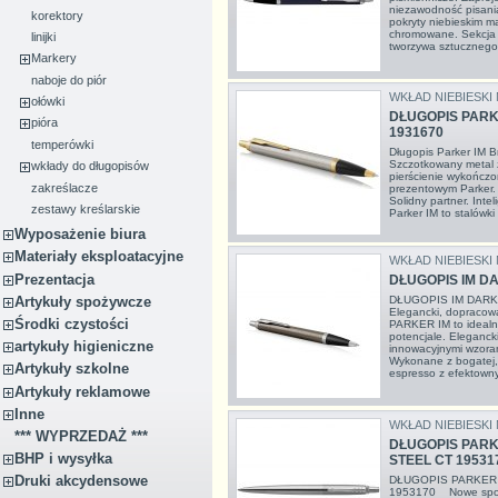
niezawodność pisania
korektory
pokryty niebieskim m
chromowane. Sekcja 
linijki
tworzywa sztucznego
Markery
naboje do piór
WKŁAD NIEBIESKI
ołówki
DŁUGOPIS PARK
pióra
1931670
temperówki
Długopis Parker IM
Szczotkowany metal ze
wkłady do długopisów
pierścienie wykończ
zakreślacze
prezentowym Parker.
Solidny partner. Intel
zestawy kreślarskie
Parker IM to stalówki 
Wyposażenie biura
Materiały eksploatacyjne
WKŁAD NIEBIESKI
Prezentacja
DŁUGOPIS IM D
Artykuły spożywcze
DŁUGOPIS IM DAR
Elegancki, dopracowa
Środki czystości
PARKER IM to idealn
potencjale. Elegancki
artykuły higieniczne
innowacyjnymi wzoram
Wykonane z bogatej,
Artykuły szkolne
espresso z efektown
Artykuły reklamowe
Inne
WKŁAD NIEBIESKI
*** WYPRZEDAŻ ***
DŁUGOPIS PARK
BHP i wysyłka
STEEL CT 19531
Druki akcydensowe
DŁUGOPIS PARKER 
1953170 Nowe spojrze