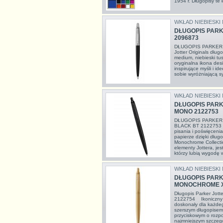
1954 r. Długopisy te 
WKŁAD NIEBIESKI
DŁUGOPIS PAR
2096873
DŁUGOPIS PARKER 
Jotter Originals dług
medium, niebieski tus
oryginalna ikona des
inspirujące myśli i id
sobie wyróżniającą sylw
WKŁAD NIEBIESKI
DŁUGOPIS PARK
MONO 2122753
DŁUGOPIS PARKER
BLACK BT 2122753 
pisania i poświęceni
papierze dzięki długo
Monochrome Collectio
elementy Jottera, jes
którzy lubią wygodę 
WKŁAD NIEBIESKI
DŁUGOPIS PARK
MONOCHROME X
Długopis Parker Jott
2122754 Ikoniczny J
doskonały dla każdeg
szerszym długopisem
przyciskowym o rozp
najmniejszym szczegó