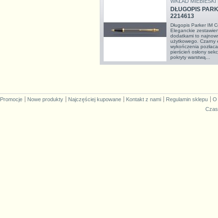
WKŁAD MIEBIESKI
DŁUGOPIS PARK
2214613
Długopis Parker IM
Eleganckie zestawieni
dodatkami to najnows
użytkowego. Czarny e
wykończenia pozłaca
pierścień osłony sekc
pokryty warstwą...
Promocje
Nowe produkty
Najczęściej kupowane
Kontakt z nami
Regulamin sklepu
O
Czas