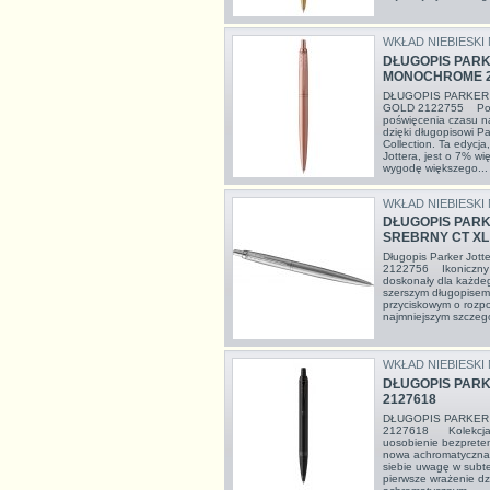
WKŁAD NIEBIESKI
DŁUGOPIS PARK
MONOCHROME 2
DŁUGOPIS PARKER
GOLD 2122755 Poczu
poświęcenia czasu na
dzięki długopisowi P
Collection. Ta edycja
Jottera, jest o 7% wię
wygodę większego...
WKŁAD NIEBIESKI
DŁUGOPIS PAR
SREBRNY CT XL
Długopis Parker Jot
2122756 Ikoniczny J
doskonały dla każdeg
szerszym długopisem
przyciskowym o rozp
najmniejszym szczegó
WKŁAD NIEBIESKI
DŁUGOPIS PARK
2127618
DŁUGOPIS PARKER
2127618 Kolekcja P
uosobienie bezpreten
nowa achromatyczna 
siebie uwagę w subt
pierwsze wrażenie dz