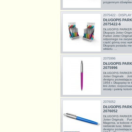
przyjemnym dźwiękiem
2075422 - DISPLAY
DŁUGOPIS PARK
2075422-6
DŁUGOPIS PARKER
Długopis Jotter Orig
Parker Jotter Origin
odpornego na zarysow
część górną oraz wyk
Długopis posiada me
wkładu. ...
2075996
DŁUGOPIS PAR
2075996
DŁUGOPIS PARKER
Jotter Originals Jott
designu pozwalająca c
1954 r. Długopisy te 
linii Jotter, rozpoznaw
strzały i paletę koloró
2076052
DŁUGOPIS PARK
2076052
DŁUGOPIS PARKER
Jotter Originals Park
Magenta, w kolorze
niebieski tusz, bliste
designu pozwalająca c