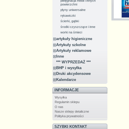
pielęgnacja mebli i innych
powierzchni
płyny uniwersalne
rękawiczki
ścierki, gąbki
środki czyszczące i inne
worki na śmieci
artykuły higieniczne
Artykuły szkolne
Artykuły reklamowe
Inne
*** WYPRZEDAŻ ***
BHP i wysyłka
Druki akcydensowe
Kalendarze
INFORMACJE
Wysyłka
Regulamin sklepu
O nas
Nasze sklepy detaliczne
Polityka prywatności
SZYBKI KONTAKT