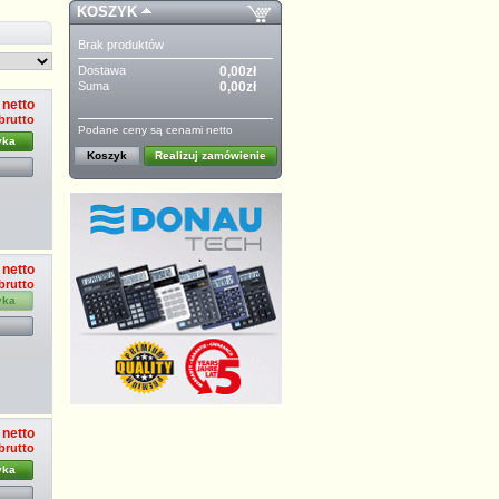
KOSZYK
Brak produktów
Dostawa
0,00zł
Suma
0,00zł
 netto
brutto
Podane ceny są cenami netto
yka
Koszyk
Realizuj zamówienie
 netto
brutto
yka
 netto
 brutto
yka