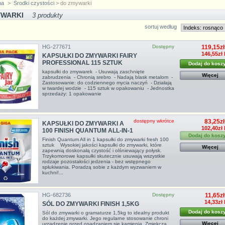
na
>
Środki czystości
> do zmywarki
YWARKI
3 produkty
sortuj według
HG-277671
Dostępny
119,15zł
146,55zł 
KAPSUŁKI DO ZMYWARKI FAIRY
PROFESSIONAL 115 SZTUK
Dodaj do kosz
kapsułki do zmywarek - Usuwają zaschnięte
Więcej
zabrudzenia - Chronią srebro - Nadają blask metalom -
Zastosowanie: do codziennego mycia naczyń - Działają
w twardej wodzie - 115 sztuk w opakowaniu - Jednostka
sprzedaży: 1 opakowanie
dostępny wkrótce
83,25zł
KAPSUŁKI DO ZMYWARKI A
102,40zł 
100 FINISH QUANTUM ALL-IN-1
Dodaj do kosz
Finish Quantum All in 1 kapsułki do zmywarki fresh 100
sztuk Wysokiej jakości kapsułki do zmywarki, które
Więcej
zapewnią doskonałą czystość i olśniewający połysk.
Trzykomorowe kapsułki skutecznie usuwają wszystkie
rodzaje pozostałości jedzenia - bez wstępnego
spłukiwania. Poradzą sobie z każdym wyzwaniem w
kuchni!...
HG-682736
Dostępny
11,65zł
14,33zł
SÓL DO ZMYWARKI FINISH 1,5KG
Dodaj do kosz
Sól do zmywarki o gramaturze 1,5kg to idealny produkt
do każdej zmywarki. Jego regularne stosowanie chroni
Więcej
urządzenie przed osadzaniem się kamienia. Zmiękcza