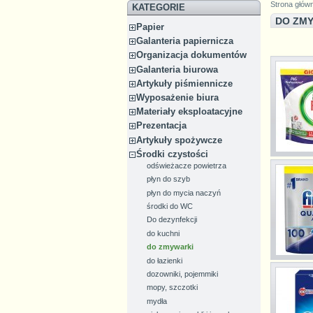
Strona głów
KATEGORIE
DO ZM
Papier
Galanteria papiernicza
Organizacja dokumentów
Galanteria biurowa
Artykuły piśmiennicze
Wyposażenie biura
Materiały eksploatacyjne
Prezentacja
Artykuły spożywcze
Środki czystości
odświeżacze powietrza
płyn do szyb
płyn do mycia naczyń
środki do WC
Do dezynfekcji
do kuchni
do zmywarki
do łazienki
dozowniki, pojemmiki
mopy, szczotki
mydła