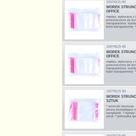
15074215-90
WOREK STRUNOW
OFFICE
miękka, wykonana z tr
przeznaczona do kont
transparentna rozmi
kolor transparentny
15074615-90
WOREK STRUNOW
OFFICE
miękka, wykonana z tr
przeznaczona do kont
transparentna rozmi
kolor transparentny
15075615-90
WOREK STRUNOWY
SZTUK
* woreczki strunowe
struna pozwalająca na
zamykanie * wymiar
sztuk * jednostka s
15076215-90