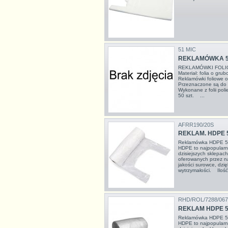
51 MIC
REKLAMÓWKA 51
REKLAMÓWKI FOLIO
Materiał: folia o g
Reklamówki foliowe 
Przeznaczone są do 
Wykonane z folii p
50 szt. ...
AFRR190/20S
REKLAM. HDPE 
Reklamówka HDPE 5
HDPE to najpopularn
dzisiejszych sklepach
oferowanych przez n
jakości surowce, dzi
wytrzymałości. Ilość
RHD/ROL/7288/067
REKLAM HDPE 5
Reklamówka HDPE 5
HDPE to najpopularn