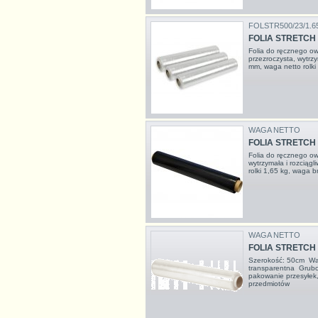
FOLSTR500/23/1.6
FOLIA STRETCH
Folia do ręcznego ow
przezroczysta, wytrzy
mm, waga netto rolki 
WAGA NETTO
FOLIA STRETCH
Folia do ręcznego ow
wytrzymała i rozciąg
rolki 1,65 kg, waga br
WAGA NETTO
FOLIA STRETCH
Szerokość: 50cm Wag
transparentna Grub
pakowanie przesyłek,
przedmiotów