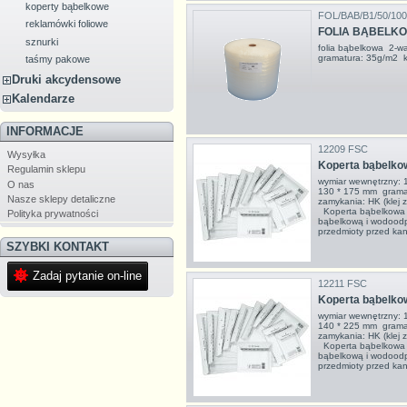
koperty bąbelkowe
FOL/BAB/B1/50/100
reklamówki foliowe
FOLIA BĄBELKO
sznurki
folia bąbelkowa 2-
gramatura: 35g/m2 k
taśmy pakowe
Druki akcydensowe
Kalendarze
INFORMACJE
12209 FSC
Wysyłka
Koperta bąbelko
Regulamin sklepu
wymiar wewnętrzny: 
O nas
130 * 175 mm grama
Nasze sklepy detaliczne
zamykania: HK (klej z
Koperta bąbelkowa to
Polityka prywatności
bąbelkową i wodoodpo
przedmioty przed kan
SZYBKI KONTAKT
Zadaj pytanie on-line
12211 FSC
Koperta bąbelko
wymiar wewnętrzny: 
140 * 225 mm grama
zamykania: HK (klej z
Koperta bąbelkowa to
bąbelkową i wodoodpo
przedmioty przed kan