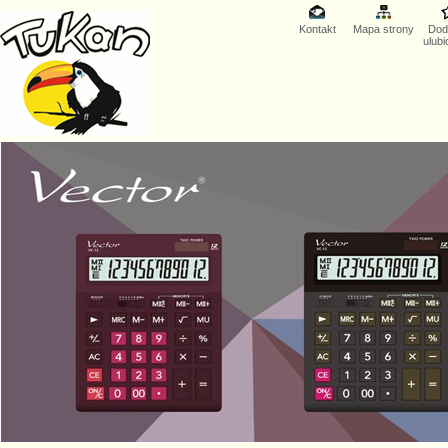
Kontakt
Mapa strony
Dod
ulub