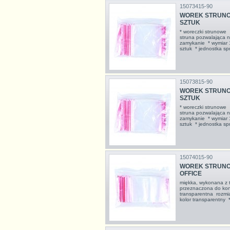
15073415-90
WOREK STRUNOWY
SZTUK
* woreczki strunowe
struna pozwalająca na
zamykanie * wymiar
sztuk * jednostka s
15073815-90
WOREK STRUNOWY
SZTUK
* woreczki strunowe
struna pozwalająca na
zamykanie * wymiar
sztuk * jednostka s
15074015-90
WOREK STRUNOW
OFFICE
miękka, wykonana z tr
przeznaczona do kont
transparentna rozmi
kolor transparentny