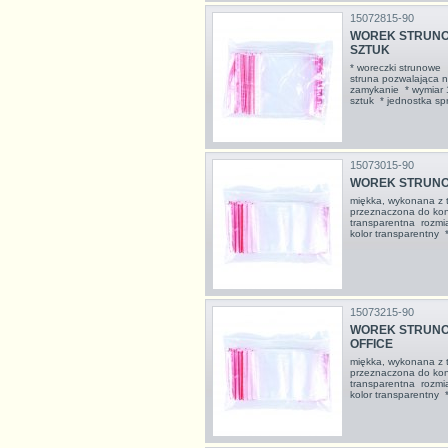
15072815-90
WOREK STRUNOWY
SZTUK
* woreczki strunowe
struna pozwalająca na
zamykanie * wymiar
sztuk * jednostka s
15073015-90
WOREK STRUNOW
miękka, wykonana z tr
przeznaczona do kont
transparentna rozmi
kolor transparentny
15073215-90
WOREK STRUNOW
OFFICE
miękka, wykonana z tr
przeznaczona do kont
transparentna rozmi
kolor transparentny