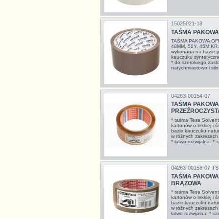
15025021-18
TAŚMA PAKOWA 
TAŚMA PAKOWA OFF
48MM, 50Y, 45MIKR
wykonana na bazie po
kauczuku syntetyczn
* do szerokiego zast
natychmiastowo i siln
04263-00154-07
TAŚMA PAKOWA 
PRZEŹROCZYST
* taśma Tesa Solven
kartonów o lekkiej i 
bazie kauczuku natur
w różnych zakresach
* łatwo rozwijalna 
04263-00156-07 TS
TAŚMA PAKOWA 
BRĄZOWA
* taśma Tesa Solven
kartonów o lekkiej i 
bazie kauczuku natur
w różnych zakresach
łatwo rozwijalna *