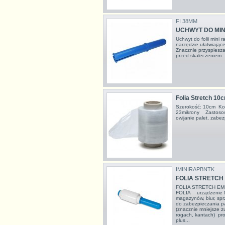
FI 38MM
UCHWYT DO MIN
Uchwyt do folii min
narzędzie ułatwiające
Znacznie przyspiesza
przed skaleczeniem
Folia Stretch 10c
Szerokość: 10cm Kol
23mikrony Zastosow
owijanie palet, zabe
IMINIRAPBNTK
FOLIA STRETCH 
FOLIA STRETCH EM
FOLIA urządzenie M
magazynów, biur, spr
do zabezpieczania p
(znacznie mniejsze z
rogach, kantach) pro
plus...