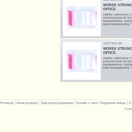
WOREK STRUNOW
OFFICE
miękka, wykonana z tr
przeznaczona do kont
transparentna rozmi
kolor transparentny
15077815-90
WOREK STRUNOW
OFFICE
miękka, wykonana z tr
przeznaczona do kont
transparentna rozmi
kolor transparentny
Promocje
Nowe produkty
Najczęściej kupowane
Kontakt z nami
Regulamin sklepu
O
Czas