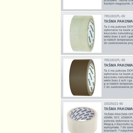
przesyłek. Taśma zna
każdym magazynie, 
7851001PL-00
TAŚMA PAKOWA
Ta ś ma pakowa DONA
wykonana na bazie po
kauczuku naturalneg
wielu bran ż ach i g
w niskich temperatur
do zastosowania przy 
7851001PL-99
TAŚMA PAKOWA
Ta ś ma pakowa DONA
wykonana na bazie po
kauczuku naturalneg
wielu bran ż ach i ga
ę w niskich temperat
ć do zastosowania prz
15025021-90
TAŚMA PAKOWA 
TAŚMA PAKOWA OFF
48MM, 50Y, 45MIKR
pakowa wykonana na 
klejącą z kauczuku s
wytrzymała * do szer
branżach * natychmias