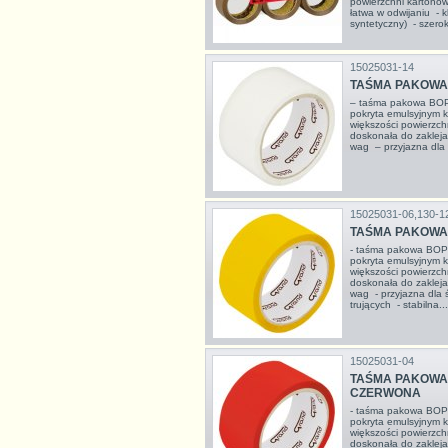
powierzchni kartonów
łatwa w odwijaniu - k
syntetyczny) - szero
15025031-14
TAŚMA PAKOWA,
– taśma pakowa BOP
pokryta emulsyjnym 
większości powierzc
doskonała do zakleja
wag – przyjazna dla 
15025031-06,130-1
TAŚMA PAKOWA,
- taśma pakowa BOPP
pokryta emulsyjnym 
większości powierzch
doskonała do zakleja
wag - przyjazna dla ś
trujących - stabilna...
15025031-04
TAŚMA PAKOWA,
CZERWONA
- taśma pakowa BOPP
pokryta emulsyjnym 
większości powierzch
doskonała do zakleja