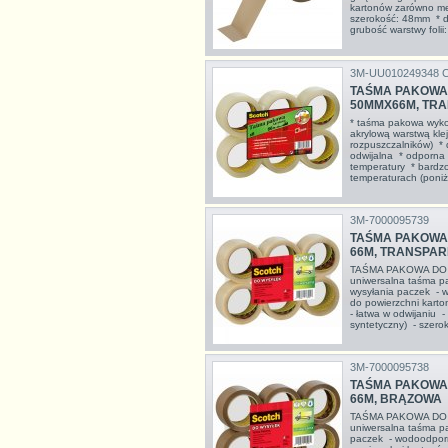
kartonów zarówno me
szerokość: 48mm * dł
grubość warstwy folii:
3M-UU010249348 
TAŚMA PAKOWA 
50MMX66M, TRA
* taśma pakowa wyko
akrylową warstwą kle
rozpuszczalników) * 
odwijalna * odporna 
temperatury * bardzo
temperaturach (poniże
3M-7000095739
TAŚMA PAKOWA 
66M, TRANSPA
TAŚMA PAKOWA DO
uniwersalna taśma pa
wysyłania paczek - w
do powierzchni karto
- łatwa w odwijaniu -
syntetyczny) - szerok
3M-7000095738
TAŚMA PAKOWA 
66M, BRĄZOWA
TAŚMA PAKOWA DO
uniwersalna taśma p
paczek - wodoodporn