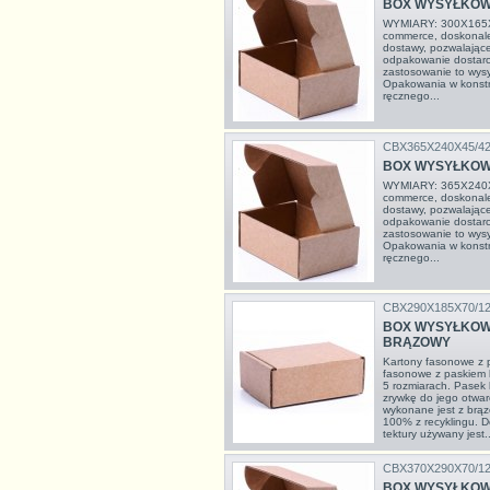
BOX WYSYŁKOW
WYMIARY: 300X165X
commerce, doskonale
dostawy, pozwalając
odpakowanie dostarc
zastosowanie to wys
Opakowania w konstr
ręcznego...
CBX365X240X45/4
BOX WYSYŁKOW
WYMIARY: 365X240X
commerce, doskonale
dostawy, pozwalając
odpakowanie dostarc
zastosowanie to wys
Opakowania w konstr
ręcznego...
CBX290X185X70/1
BOX WYSYŁKOWY
BRĄZOWY
Kartony fasonowe z
fasonowe z paskiem 
5 rozmiarach. Pasek 
zrywkę do jego otwarc
wykonane jest z brązo
100% z recyklingu. D
tektury używany jest..
CBX370X290X70/1
BOX WYSYŁKOWY