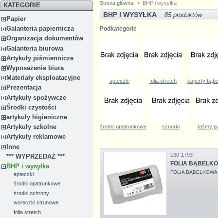
Strona główna
>
BHP i wysyłka
KATEGORIE
BHP I WYSYŁKA
85 produktów
Papier
Galanteria papiernicza
Podkategorie
Organizacja dokumentów
Galanteria biurowa
Artykuły piśmiennicze
Wyposażenie biura
Materiały eksploatacyjne
apteczki
folia stretch
koperty bąb
Prezentacja
Artykuły spożywcze
Środki czystości
artykuły higieniczne
Artykuły szkolne
środki opatrunkowe
sznurki
taśmy p
Artykuły reklamowe
Inne
130-1793
*** WYPRZEDAŻ ***
FOLIA BĄBELKO
BHP i wysyłka
FOLIA BĄBELKOWA G
apteczki
środki opatrunkowe
środki ochrony
woreczki strunowe
folia stretch