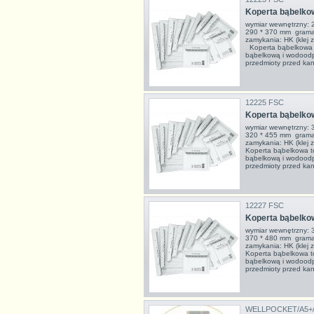
Koperta bąbelko
wymiar wewnętrzny: 
290 * 370 mm grama
zamykania: HK (klej z
Koperta bąbelkowa to
bąbelkową i wodoodpo
przedmioty przed kan
12225 FSC
Koperta bąbelkow
wymiar wewnętrzny: 
320 * 455 mm grama
zamykania: HK (klej 
Koperta bąbelkowa to
bąbelkową i wodoodpo
przedmioty przed kan
12227 FSC
Koperta bąbelko
wymiar wewnętrzny: 
370 * 480 mm grama
zamykania: HK (klej 
Koperta bąbelkowa to
bąbelkową i wodoodpo
przedmioty przed kan
WELLPOCKET/A5+