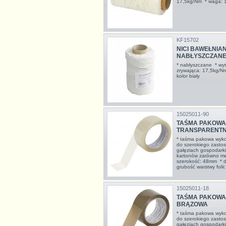
17,5kg/Nm * waga: 1
KF15702
NICI BAWEŁNIA
NABŁYSZCZANE, 
* nabłyszczane * wyt
zrywająca: 17,5kg/N
kolor biały
15025011-90
TAŚMA PAKOWA 
TRANSPARENT
* taśma pakowa wyko
do szerokiego zastos
gałęziach gospodarki
kartonów zarówno me
szerokość: 48mm * dł
grubość warstwy folii:
15025011-18
TAŚMA PAKOWA 
BRĄZOWA
* taśma pakowa wyko
do szerokiego zastos
gałęziach gospodarki