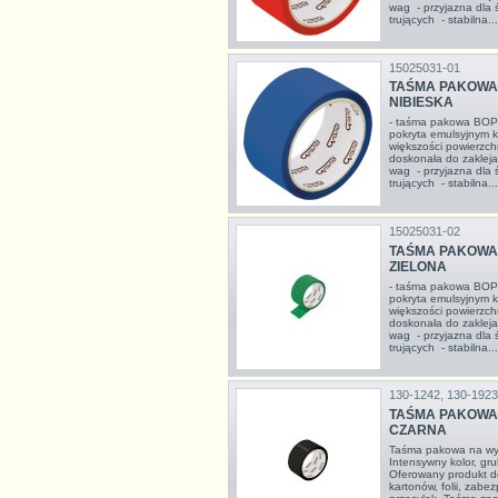
wag - przyjazna dla ś
trujących - stabilna...
15025031-01
TAŚMA PAKOWA,
NIBIESKA
- taśma pakowa BOPP
pokryta emulsyjnym 
większości powierzch
doskonała do zakleja
wag - przyjazna dla ś
trujących - stabilna...
15025031-02
TAŚMA PAKOWA,
ZIELONA
- taśma pakowa BOPP
pokryta emulsyjnym 
większości powierzch
doskonała do zakleja
wag - przyjazna dla ś
trujących - stabilna...
130-1242, 130-1923
TAŚMA PAKOWA,
CZARNA
Taśma pakowa na wyso
Intensywny kolor, gru
Oferowany produkt do
kartonów, folii, zabe