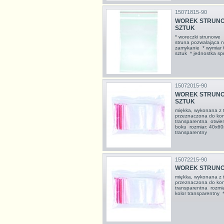
15071815-90
WOREK STRUNOWY
SZTUK
* woreczki strunowe
struna pozwalająca na
zamykanie * wymiar 
sztuk * jednostka s
15072015-90
WOREK STRUNOWY
SZTUK
miękka, wykonana z tr
przeznaczona do kont
transparentna otwie
boku rozmiar: 40x60
transparentny
15072215-90
WOREK STRUNOW
miękka, wykonana z tr
przeznaczona do kont
transparentna rozmi
kolor transparentny