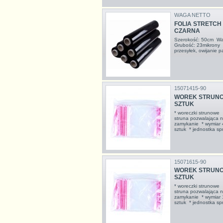
WAGA NETTO
FOLIA STRETCH r
CZARNA
Szerokość: 50cm Wag
Grubość: 23mikrony
przesyłek, owijanie 
15071415-90
WOREK STRUNOWY
SZTUK
* woreczki strunowe
struna pozwalająca na
zamykanie * wymiar 
sztuk * jednostka s
15071615-90
WOREK STRUNOWY
SZTUK
* woreczki strunowe
struna pozwalająca na
zamykanie * wymiar
sztuk * jednostka s