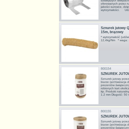
dzisiejszych sklepach
oferowanych przez n
jakości surowce, dzi
wytrzymałości. Udźw
Sznurek jutowy 
15m, brązowy
* wytrzymałość (udźwi
12,4kg/Nm * waga: 
800154
SZNUREK JUTOW
Sznurek jutowy prze
biurze (archiwizacja
prezentów świąteczn
robionych kart okoli
itp. Produkt natural
1.2 mm Długość: 50
800155
SZNUREK JUTOW
Sznurek jutowy prze
biurze (archiwizacja
prezentów świąteczn