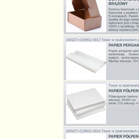
BRĄZOWY
Kartony fasonowe z 
fasonowe z paskiem 
5 rozmiarach. Pasek 
zrywkę do jego otwarc
wykonane jest z brązo
100% z recyklingu. D
tektury używany jest n
100SZT=3,50KG/ 0017
Towar w opakowaniach 
PAPIER PERGAMI
Papier pergamin jako 
wodotrwały. Doskon
stałych, serów twaro
Wymiar arkusza: 7
Towar w opakowani
PAPIER PÓŁPER
Półpergamin bielony
arkusza: 35x50 cm O
około 715 arkuszy +/
100SZT=3,20KG/ 0016
Towar w opakowaniach 
PAPIER PÓŁPER