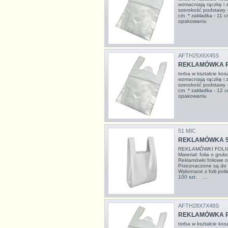
wzmacniają rączkę i
szerokość podstawy 
cm * zakładka - 11 
opakowaniu
AFTH25X6X45S
REKLAMÓWKA R5
torba w kształcie ko
wzmacniają rączkę i
szerokość podstawy 
cm * zakładka - 12 
opakowaniu
51 MIC
REKLAMÓWKA 51
REKLAMÓWKI FOLIO
Materiał: folia o g
Reklamówki foliowe 
Przeznaczone są do 
Wykonane z folii p
100 szt. ...
AFTH28X7X48S
REKLAMÓWKA R6
torba w kształcie ko