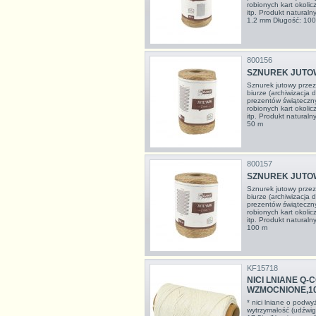
robionych kart okoli
itp. Produkt natural
1.2 mm Długość: 10
800156
SZNUREK JUTOW
Sznurek jutowy prze
biurze (archiwizacja
prezentów świąteczn
robionych kart okoli
itp. Produkt naturaln
50 m
800157
SZNUREK JUTOW
Sznurek jutowy prze
biurze (archiwizacja
prezentów świąteczn
robionych kart okoli
itp. Produkt naturaln
100 m
KF15718
NICI LNIANE Q
WZMOCNIONE,100
* nici lniane o podwy
wytrzymałość (udźwig)