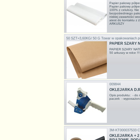
Papier pakowy półp
Papier pakowy półpe
100% z celulozy. Nie
bezpośredniego pako
niskiej zawartości wo
atest do kontaktu z
ARKUSZY
50 SZT=3,60KG/ 50 G
Towar w opakowaniach p
PAPIER SZARY 
PAPIER SZARY NAT
50 arkuszy w rolce !!
009844
OKLEJARKA D.
Opis produktu: - do 
paczek - wyposażon
3M-KT000037533 
OKLEJARKA + 2 