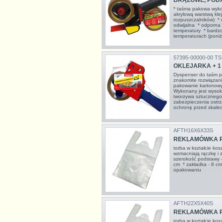
BRĄZOWE, POD
* taśma pakowa wyko
akrylową warstwą kle
rozpuszczalników) * 
odwijalna * odporna 
temperatury * bardzo
temperaturach (poniże
57395-00000-00 TS
OKLEJARKA + 1
Dyspenser do taśm 
znakomite rozwiązan
pakowanie kartonowy
Wykonany jest wysoki
tworzywa sztucznego
zabezpieczenia ostrz
ochronę przed skalec
AFTH16X6X33S
REKLAMÓWKA R1
torba w kształcie ko
wzmacniają rączkę i
szerokość podstawy 
cm * zakładka - 8 c
opakowaniu
AFTH22X5X40S
REKLAMÓWKA R3
torba w kształcie ko