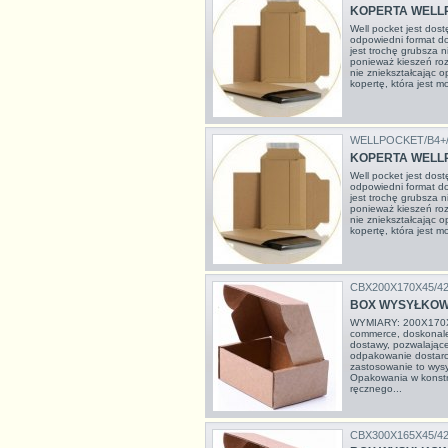
KOPERTA WELL
Well pocket jest dos
odpowiedni format d
jest trochę grubsza 
ponieważ kieszeń roz
nie zniekształcając
kopertę, która jest m
WELLPOCKET/B4+
KOPERTA WELL
Well pocket jest dos
odpowiedni format d
jest trochę grubsza 
ponieważ kieszeń roz
nie zniekształcając
kopertę, która jest m
CBX200X170X45/4
BOX WYSYŁKOW
WYMIARY: 200X170X
commerce, doskonale
dostawy, pozwalając
odpakowanie dostarc
zastosowanie to wys
Opakowania w konstr
ręcznego...
CBX300X165X45/4