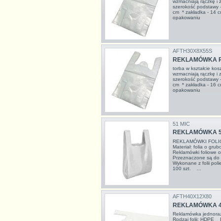
wzmacniają rączkę i
szerokość podstawy 
cm * zakładka - 14 
opakowaniu
AFTH30X8X55S
REKLAMÓWKA R7
torba w kształcie ko
wzmacniają rączkę i
szerokość podstawy 
cm * zakładka - 16 
opakowaniu
51 MIC
REKLAMÓWKA 51
REKLAMÓWKI FOLIO
Materiał: folia o g
Reklamówki foliowe 
Przeznaczone są do 
Wykonane z folii p
100 szt. ...
AFTH40X12X80
REKLAMÓWKA 40
Reklamówka jednor
Rodzaj folii: HDPE I