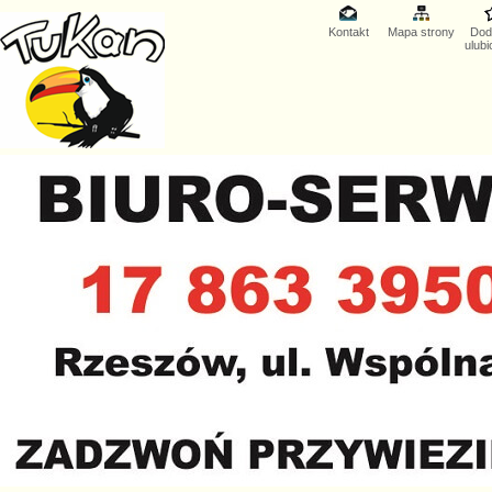
Kontakt
Mapa strony
Dod
ulub