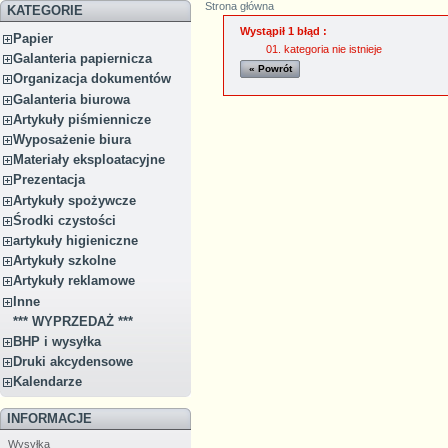
Strona główna
KATEGORIE
Wystąpił 1 błąd :
Papier
kategoria nie istnieje
Galanteria papiernicza
« Powrót
Organizacja dokumentów
Galanteria biurowa
Artykuły piśmiennicze
Wyposażenie biura
Materiały eksploatacyjne
Prezentacja
Artykuły spożywcze
Środki czystości
artykuły higieniczne
Artykuły szkolne
Artykuły reklamowe
Inne
*** WYPRZEDAŻ ***
BHP i wysyłka
Druki akcydensowe
Kalendarze
INFORMACJE
Wysyłka